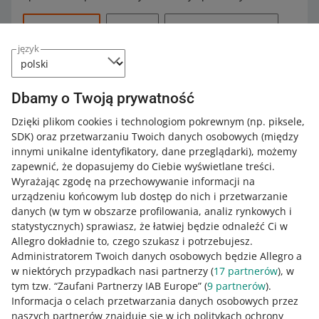
obszarem bezpiecznym.
Obszar kadrowany (576 x 350 px) – z prawej strony
obszary d1 i d1 – czyli marginesy przy górnej i dolnej
Niepoprawny format tekstu – na przykład hasła
Wszystkie
(21)
Kursy
(8)
Szybkie wskazówki
(9)
reklamy
krawędzi o wielkości 1600 px x 30 px. Mogą nie być
reklamowe pisane dużymi literami lub
język
widoczne podczas kadrowania do niektórych
nieodpowiednie wyrównanie tekstu.
Podcasty
(4)
rozdzielczości. Nie dodawaj w ich obszarze istotnych
niektóre urządzenia mogą go uciąć –
Błędy w tekście – na przykład literówki.
informacji.
umieść tu tylko mniej ważne elementy ten
Pobierz szablon (psd, 508 KB)
.
Dodawanie informacji o obniżce procentowej (na
obszar nie może być pusty.
Dbamy o Twoją prywatność
KURS
przykład:
-20%
).
Allegro Ads Partner - kurs dla agencji
Dzięki plikom cookies i technologiom pokrewnym
(np. piksele,
Dodawanie danych kontaktowych spoza Allegro.
Pole z oznaczeniem: Sponsorowane – znajduje się przy
SDK)
oraz przetwarzaniu Twoich danych osobowych
(między
Używanie logo Allegro. Nazwę Allegro możesz
dolnej krawędzi
innymi unikalne identyfikatory, dane przeglądarki)
, możemy
zamieścić jedynie w treści – na przykład: dostępne na
zapewnić, że dopasujemy do Ciebie wyświetlane treści.
KURS
Allegro.
Wyrażając zgodę na przechowywanie informacji na
to pole półprzezroczyste
Bądź widoczny z reklamą graficzną
urządzeniu końcowym lub dostęp do nich i przetwarzanie
Allegro Ads
Używanie oznaczeń i akcji Allegro na przykład Allegro
nie dodawaj na nim ważnych grafik ani
danych (w tym w obszarze profilowania, analiz rynkowych i
Smart!, AlleObniżka itp.
tekstów.
statystycznych) sprawiasz, że łatwiej będzie odnaleźć Ci w
Dodawanie elementów imitujących przyciski i
Allegro dokładnie to, czego szukasz i potrzebujesz.
KURS
zachęcających do działania – na przykład Kup teraz.
Schemat marginesów i obszarów bezpiecznych dla
Administratorem Twoich danych osobowych będzie Allegro a
Sieci reklamowe Allegro Ads - poznaj
reklam wyświetlanych na urządzeniach mobilnych i w
w niektórych przypadkach nasi partnerzy (
17
partnerów
), w
Nawiązywanie do zewnętrznych sklepów lub stron
dodatkowe możliwości pozyskiwania
aplikacji:
tym tzw. “Zaufani Partnerzy IAB Europe” (
9
partnerów
).
internetowych.
kupujących
Informacja o celach przetwarzania danych osobowych przez
naszych partnerów znajduje się w ich politykach ochrony
Sprawdź,
jak przygotować Elastyczny baner zgodny z