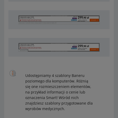
Nie podawaj tylko jednej ceny –
99,99 zł
. Jeśli podasz
konkretną cenę produktu, poprosimy Cię o zmianę
kreacji.
Grafika powinna być czytelna – przygotuj ją z
uwzględnieniem wymaganych marginesów.
Najczęstsze błędy w kreacji
Zbyt dużo tekstu – na przykład kilka zdań napisanych
małą czcionką.
Błędy w tekście – na przykład literówki.
Niepoprawny format tekstu – na przykład hasła
reklamowe pisane dużymi literami lub
Udostępniamy 4 szablony Baneru
nieodpowiednie wyrównanie tekstu.
poziomego dla komputerów. Różnią
Nieodpowiednia kolorystyka – na przykład tekst i tło w
się one rozmieszczeniem elementów,
podobnym kolorze (tekst staje się nieczytelny).
na przykład informacji o cenie lub
oznaczenia Smart! Wśród nich
Dodawanie informacji o obniżce procentowej (na
znajdziesz szablony przygotowane dla
przykład -20%).
wyrobów medycznych.
Dodawanie danych kontaktowych spoza Allegro.