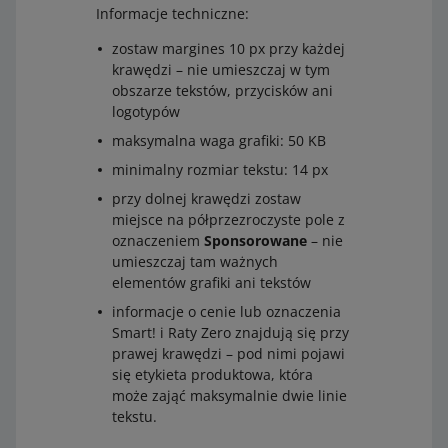
Używanie logotypu Allegro. Nazwę Allegro możesz
Informacje techniczne:
zamieścić jedynie w treści – na przykład: dostępne na
Allegro.
zostaw margines 10 px przy każdej
krawędzi – nie umieszczaj w tym
Używanie logotypu Smart! niezgodnie z szablonem.
obszarze tekstów, przycisków ani
Dodawanie elementów imitujących przyciski i
logotypów
zachęcających do działania – na przykład Kup teraz.
maksymalna waga grafiki: 50 KB
Nawiązywanie do zewnętrznych sklepów lub stron
minimalny rozmiar tekstu: 14 px
internetowych.
przy dolnej krawędzi zostaw
miejsce na półprzezroczyste pole z
oznaczeniem
Sponsorowane
– nie
umieszczaj tam ważnych
elementów grafiki ani tekstów
informacje o cenie lub oznaczenia
Smart! i Raty Zero znajdują się przy
prawej krawędzi – pod nimi pojawi
się etykieta produktowa, która
może zająć maksymalnie dwie linie
tekstu.