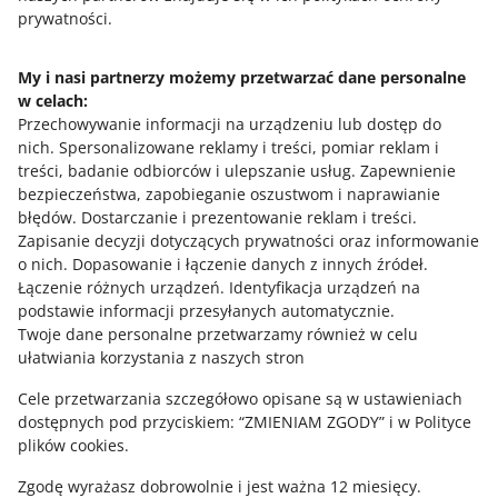
KURS
prywatności.
wymaganiami i zobacz przykłady
.
WIĘCEJ
Jak zwiększyć sprzedaż z Allegro Ads?
My i nasi partnerzy możemy przetwarzać dane personalne
w celach:
Potrzebujesz pomocy?
3 MIN
SZYBKA WSKAZÓWKA
Przechowywanie informacji na urządzeniu lub dostęp do
Poznaj Allegro Ads i rozwijaj swój
nich
.
Spersonalizowane reklamy i treści, pomiar reklam i
Skontaktuj się z nami
biznes
treści, badanie odbiorców i ulepszanie usług
.
Zapewnienie
bezpieczeństwa, zapobieganie oszustwom i naprawianie
błędów
.
Dostarczanie i prezentowanie reklam i treści
.
4 MIN
SZYBKA WSKAZÓWKA
Zapisanie decyzji dotyczących prywatności oraz informowanie
Zapytaj społeczność
Reklama Allegro Ads w kilku krokach
o nich
.
Dopasowanie i łączenie danych z innych źródeł
.
Łączenie różnych urządzeń
.
Identyfikacja urządzeń na
podstawie informacji przesyłanych automatycznie
.
Zajrzyj na Allegro Gadane
Twoje dane personalne przetwarzamy również w celu
9 MIN
SZYBKA WSKAZÓWKA
ułatwiania korzystania z naszych stron
Jak czytać i analizować statystyki
Najważniejsze informacje techniczne
Allegro Ads
Cele przetwarzania szczegółowo opisane są w ustawieniach
dostępnych pod przyciskiem: “ZMIENIAM ZGODY” i w Polityce
Odstępy i marginesy
– nie umieszczaj w ich obszarze
plików cookies.
KURS
tekstów, przycisków ani logotypów. Zostaw:
Eksperci o Allegro Ads: sprawdzone
Zgodę wyrażasz dobrowolnie i jest ważna 12 miesięcy.