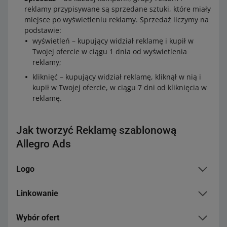
reklamy przypisywane są sprzedane sztuki, które miały
miejsce po wyświetleniu reklamy. Sprzedaż liczymy na
podstawie:
wyświetleń – kupujący widział reklamę i kupił w
Twojej ofercie w ciągu 1 dnia od wyświetlenia
reklamy;
kliknięć – kupujący widział reklamę, kliknął w nią i
kupił w Twojej ofercie, w ciągu 7 dni od kliknięcia w
reklamę.
Jak tworzyć Reklamę szablonową
Allegro Ads
Logo
Linkowanie
Aby promować logo, musisz mieć prawo do posługiwania
się nim:
Wybór ofert
Link powinien kierować wyłącznie do Twoich ofert
jako marka/producent/sklep – musisz mieć