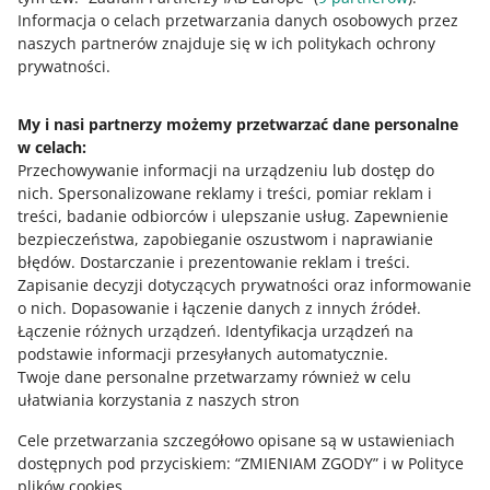
0
1
2
3
4
5
6
7
Informacja o celach przetwarzania danych osobowych przez
naszych partnerów znajduje się w ich politykach ochrony
8
9
10
prywatności.
My i nasi partnerzy możemy przetwarzać dane personalne
w celach:
Potrzebujesz pomocy?
Przechowywanie informacji na urządzeniu lub dostęp do
nich
.
Spersonalizowane reklamy i treści, pomiar reklam i
Skontaktuj się z nami
treści, badanie odbiorców i ulepszanie usług
.
Zapewnienie
bezpieczeństwa, zapobieganie oszustwom i naprawianie
błędów
.
Dostarczanie i prezentowanie reklam i treści
.
Zapisanie decyzji dotyczących prywatności oraz informowanie
Zapytaj społeczność
o nich
.
Dopasowanie i łączenie danych z innych źródeł
.
Łączenie różnych urządzeń
.
Identyfikacja urządzeń na
podstawie informacji przesyłanych automatycznie
.
Zajrzyj na Allegro Gadane
Twoje dane personalne przetwarzamy również w celu
ułatwiania korzystania z naszych stron
Cele przetwarzania szczegółowo opisane są w ustawieniach
dostępnych pod przyciskiem: “ZMIENIAM ZGODY” i w Polityce
plików cookies.