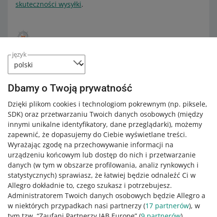
skuteczności wysyłki
.
Automatycznie wykluczamy tylko te
zamówienia, które spełniają
język
wszystkie powyższe warunki
. Jeśli
klient poprosi o późniejszą wysyłkę
zamówienia mejlowo lub przez
Dbamy o Twoją prywatność
Centrum Wiadomości, daj nam znać
tak jak dotychczas – takiego
Dzięki plikom cookies i technologiom pokrewnym
(np. piksele,
zamówienia nie wykluczymy
SDK)
oraz przetwarzaniu Twoich danych osobowych
(między
automatycznie.
innymi unikalne identyfikatory, dane przeglądarki)
, możemy
zapewnić, że dopasujemy do Ciebie wyświetlane treści.
Wyrażając zgodę na przechowywanie informacji na
urządzeniu końcowym lub dostęp do nich i przetwarzanie
danych (w tym w obszarze profilowania, analiz rynkowych i
statystycznych) sprawiasz, że łatwiej będzie odnaleźć Ci w
Jak oceniasz te zmiany/nowości?
Allegro dokładnie to, czego szukasz i potrzebujesz.
Administratorem Twoich danych osobowych będzie Allegro a
0 - Porażka
10 - Rewelacja
w niektórych przypadkach nasi partnerzy (
17
partnerów
), w
tym tzw. “Zaufani Partnerzy IAB Europe” (
9
partnerów
).