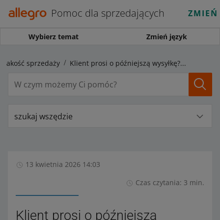
Pomoc dla sprzedających
ZMIEŃ
Wybierz temat
Zmień język
Jakość sprzedaży
Klient prosi o późniejszą wysyłkę? Będziemy mogli automatycznie wykluczać takie zamówienia z Twoich statystyk
szukaj wszędzie
13 kwietnia 2026 14:03
Czas czytania: 3 min.
Klient prosi o późniejszą