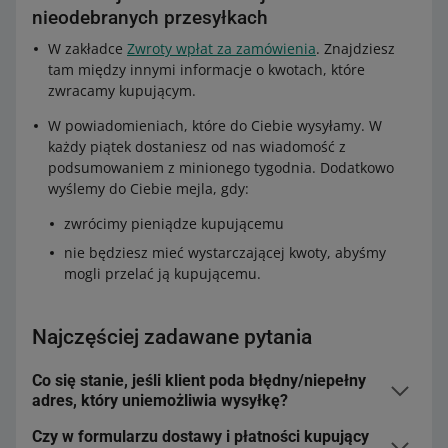
nieodebranych przesyłkach
W zakładce
Zwroty wpłat za zamówienia
. Znajdziesz
tam między innymi informacje o kwotach, które
zwracamy kupującym.
W powiadomieniach, które do Ciebie wysyłamy. W
każdy piątek dostaniesz od nas wiadomość z
podsumowaniem z minionego tygodnia. Dodatkowo
wyślemy do Ciebie mejla, gdy:
zwrócimy pieniądze kupującemu
nie będziesz mieć wystarczającej kwoty, abyśmy
mogli przelać ją kupującemu.
Najczęściej zadawane pytania
Co się stanie, jeśli klient poda błędny/niepełny
adres, który uniemożliwia wysyłkę?
Czy w formularzu dostawy i płatności kupujący
Zanim wyślemy przesyłkę, skontaktujemy się z nim, aby