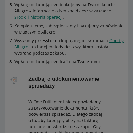
Wpłatę od kupującego blokujemy na Twoim koncie
godzina złożenia i opłacenia zamówienia
do 19:00
Allegro – informację o tym znajdziesz w zakładce
realizacja zamówienia (przekazanie
tego
Środki i historia operacji
.
kurierowi w magazynie)
samego
realizacja zamówienia (przekazanie
tego
dnia
kurierowi w magazynie)
samego
Kompletujemy, zabezpieczamy i pakujemy zamówienie
dnia
w Magazynie Allegro.
soboty
Wysyłamy przesyłkę do kupującego – w ramach
One by
soboty
Allegro
lub innej metody dostawy, która została
godzina złożenia i opłacenia zamówienia
nie dotyczy
wybrana podczas zakupu.
godzina złożenia i opłacenia zamówienia
nie dotyczy
realizacja zamówienia (przekazanie kurierowi
nie
Wpłata od kupującego trafia na Twoje konto.
w magazynie)
dotyczy
realizacja zamówienia (przekazanie
tego
kurierowi w magazynie)
samego
niedziele
Zadbaj o udokumentowanie
dnia
sprzedaży
godzina złożenia i opłacenia zamówienia
nie dotyczy
niedziele
realizacja zamówienia (przekazanie kurierowi
nie
W One Fulfillment nie odpowiadamy
godzina złożenia i opłacenia zamówienia
nie dotyczy
w magazynie)
dotyczy
za przygotowanie dokumentu, który
realizacja zamówienia (przekazanie kurierowi
potwierdza sprzedaż. Dlatego zadbaj
nie
dni ustawowo wolne od pracy oraz 24 i 31 grudnia
w magazynie)
o to, aby kupujący otrzymał fakturę
dotyczy
lub inne potwierdzenie zakupu. Gdy
godzina złożenia i opłacenia zamówienia
nie dotyczy
dni ustawowo wolne od pracy oraz 24 i 31 grudnia
przygotujesz taki dokument, dodaj go