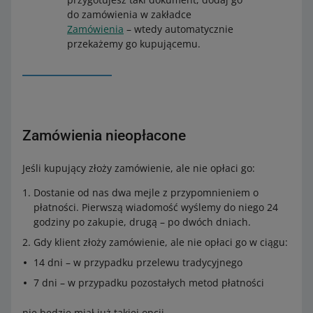
do zamówienia w zakładce
realizacja zamówienia (przekazanie kurierowi
nie
godzina złożenia i opłacenia zamówienia
nie dotyczy
Zamówienia
– wtedy automatycznie
w magazynie)
dotyczy
przekażemy go kupującemu.
realizacja zamówienia (przekazanie kurierowi
nie
w magazynie)
dotyczy
Zamówienia nieopłacone
Jeśli kupujący złoży zamówienie, ale nie opłaci go:
Dostanie od nas dwa mejle z przypomnieniem o
płatności. Pierwszą wiadomość wyślemy do niego 24
godziny po zakupie, drugą – po dwóch dniach.
Gdy klient złoży zamówienie, ale nie opłaci go w ciągu:
14 dni – w przypadku przelewu tradycyjnego
7 dni – w przypadku pozostałych metod płatności
nie będzie miał już takiej opcji.