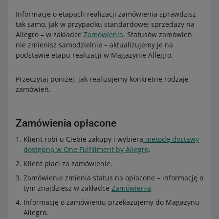
realizacja zamówienia (przekazanie kurierowi
realizacja zamówienia (przekazanie kurierowi
nie
nie
kurierowi w magazynie)
samego
realizacja zamówienia (przekazanie kurierowi
nie
w magazynie)
w magazynie)
dotyczy
dotyczy
Informacje o etapach realizacji zamówienia sprawdzisz
dnia
w magazynie)
dotyczy
tak samo, jak w przypadku standardowej sprzedaży na
niedziele
niedziele
Allegro – w zakładce
Zamówienia
. Statusów zamówień
* Dotyczy tylko metod dostawy realizowanych przez DPD.
nie zmienisz samodzielnie – aktualizujemy je na
Dla pozostałych metod dostawy nie wyświetlamy godziny
godzina złożenia i opłacenia zamówienia
nie dotyczy
godzina złożenia i opłacenia zamówienia
nie dotyczy
podstawie etapu realizacji w Magazynie Allegro.
wysyłki tego samego dnia w niedzielę.
realizacja zamówienia (przekazanie kurierowi
nie
realizacja zamówienia (przekazanie kurierowi
nie
Przeczytaj poniżej, jak realizujemy konkretne rodzaje
w magazynie)
dotyczy
w magazynie)
dotyczy
zamówień.
dni ustawowo wolne od pracy oraz 24 i 31 grudnia
dni ustawowo wolne od pracy oraz 24 i 31 grudnia
godzina złożenia i opłacenia zamówienia
nie dotyczy
godzina złożenia i opłacenia zamówienia
nie dotyczy
Zamówienia opłacone
realizacja zamówienia (przekazanie kurierowi
nie
Klient robi u Ciebie zakupy i wybiera
metodę dostawy
realizacja zamówienia (przekazanie kurierowi
nie
w magazynie)
dotyczy
dostępną w One Fulfillment by Allegro
.
w magazynie)
dotyczy
Klient płaci za zamówienie.
Zamówienie zmienia status na opłacone – informację o
Allegro Packeta
Allegro One Box, Allegro One Punkt, Allegro
tym znajdziesz w zakładce
Zamówienia
.
One Kurier – dostawa jutro
dni robocze
Informację o zamówieniu przekazujemy do Magazynu
dni robocze
Allegro.
godzina złożenia i opłacenia zamówienia
do 18:00