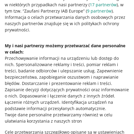
w niektórych przypadkach nasi partnerzy (
17
partnerów
), w
tym tzw. “Zaufani Partnerzy IAB Europe” (
PODCAST
9
partnerów
).
010: Metody dostaw na Allegro - Marta
Informacja o celach przetwarzania danych osobowych przez
Wójcicka
naszych partnerów znajduje się w ich politykach ochrony
prywatności.
WIĘCEJ
PODCAST
My i nasi partnerzy możemy przetwarzać dane personalne
011: Optymalizacja i automatyzacja w
w celach:
sprzedaży internetowej - Wojciech
Potrzebujesz pomocy?
Przechowywanie informacji na urządzeniu lub dostęp do
Małagocki
nich
.
Spersonalizowane reklamy i treści, pomiar reklam i
Skontaktuj się z nami
treści, badanie odbiorców i ulepszanie usług
.
Zapewnienie
PODCAST
bezpieczeństwa, zapobieganie oszustwom i naprawianie
012: Trendy logistyczne w sprzedaży
błędów
.
Dostarczanie i prezentowanie reklam i treści
.
internetowej - Arkadiusz Kawa
Zapisanie decyzji dotyczących prywatności oraz informowanie
Zapytaj społeczność
o nich
.
Dopasowanie i łączenie danych z innych źródeł
.
Łączenie różnych urządzeń
.
Identyfikacja urządzeń na
PODCAST
podstawie informacji przesyłanych automatycznie
.
Zajrzyj na Allegro Gadane
042: Logistyka w Czechach - Olza
Twoje dane personalne przetwarzamy również w celu
Logistic
ułatwiania korzystania z naszych stron
Cele przetwarzania szczegółowo opisane są w ustawieniach