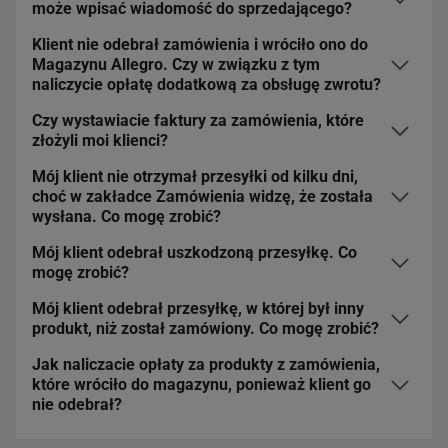
może wpisać wiadomość do sprzedającego?
ustalić poprawny adres.
Klient nie odebrał zamówienia i wróciło ono do
Nie. Kupujący nie ma możliwości wpisania wiadomości
Magazynu Allegro. Czy w związku z tym
do sprzedającego, który korzysta z One Fulfillment by
naliczycie opłatę dodatkową za obsługę zwrotu?
Allegro.
Czy wystawiacie faktury za zamówienia, które
Nie. Gdy zamówienie wróci do Magazynu Allegro, za jego
złożyli moi klienci?
obsługę nie pobierzemy opłat dodatkowych.
Mój klient nie otrzymał przesyłki od kilku dni,
Nie. W One Fulfillment nie odpowiadamy za
choć w zakładce Zamówienia widzę, że została
przygotowanie dokumentu, który potwierdza sprzedaż.
wysłana. Co mogę zrobić?
Wystawienie faktury lub potwierdzenie zakupu jest po
Twojej stronie. Gdy przygotujesz taki dokument, dodaj go
Mój klient odebrał uszkodzoną przesyłkę. Co
Jeśli kupujący skontaktuje się z Tobą w tej sprawie, to
do zamówienia w zakładce
Zamówienia
– wtedy
mogę zrobić?
wiadomość zostanie automatycznie przekierowana do
automatycznie przekażemy go kupującemu.
nas. Wtedy skontaktujemy się z przewoźnikiem i ustalimy
Mój klient odebrał przesyłkę, w której był inny
Jeśli kupujący skontaktuje się z Tobą w tej sprawie, to
przyczynę opóźnień. Jeśli przesyłka zaginęła, to
produkt, niż został zamówiony. Co mogę zrobić?
wiadomość zostanie automatycznie przekierowana do
poprosimy Cię o zwrot wpłaty kupującemu. Jeśli
nas.
przesyłka się nie znajdzie, to w ciągu 45 dni od momentu
Jak naliczacie opłaty za produkty z zamówienia,
Jeśli kupujący skontaktuje się z Tobą w tej sprawie, to
które wróciło do magazynu, ponieważ klient go
ustalenia jej zaginięcia – wypłacimy Ci odszkodowanie.
wiadomość może trafić zarówno do nas, jak i do Ciebie.
Jeśli produkty z zamówienia są całkowicie uszkodzone i
nie odebrał?
klient nie jest w stanie ich odesłać – poprosimy go, aby
przesłał nam zdjęcia produktu i protokół szkody. Jeśli
Kiedy wiadomość trafi do Ciebie
Przez pierwsze 30 dni od powrotu do magazynu, takie