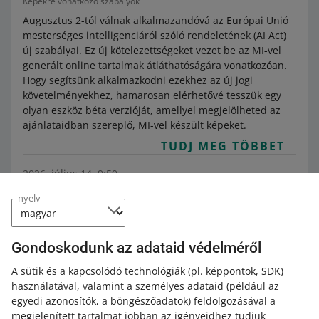
Képekre vonatkozó szabályok
Augusztus 2-tól válnak alkalmazandóvá az Európai Unió
mesterséges intelligenciáról szóló rendeletének (AI Act)
új szabályai. Ez új kötelezettségeket vezet be az MI-vel
generált online tartalmak átláthatóságára vonatkozóan.
Hogy segítsünk alkalmazkodni ezekhez az új jogi
követelményekhez, hamarosan elérhetővé tesszük egy
olyan eszköz béta verzióját, amellyel megjelölheted az
ajánlataidban szereplő, MI-vel készült képeket.
TUDJ MEG TÖBBET
2026. július 14. 9:50
Július 14-én módosítottuk a kötelező
nyelv
paramétereket egyes alkategóriákban
Category:
Súgó eladóknak
Termékek
Allegro-termékkatalógus
Kategóriák és paramétekek módosítása
Gondoskodunk az adataid védelméről
Nézd meg, milyen paramétereket kell megadnod az
A sütik és a kapcsolódó technológiák
(pl. képpontok, SDK)
ajánlatok közzétételéhez vagy újraindításához.
használatával, valamint a személyes adataid
(például az
TUDJ MEG TÖBBET
egyedi azonosítók, a böngészőadatok)
feldolgozásával a
megjelenített tartalmat jobban az igényeidhez tudjuk