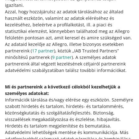
igazítani.
Azzal, hogy hozzájárulsz az adatok tárolásához az általad
használt eszközön, valamint az adatok eléréséhez és
kezeléséhez, beleértve a profilalkotást, ill. a piaci és
statisztikai elemzést, könnyebben találhatod meg az Allegro
felületén pontosan azt, amit keresel és amire szükséged van.
Az adataid kezelője az Allegro, illetve bizonyos esetekben
partnereink (
17
partner
), köztük „IAB Trusted Partners”
minősítésű partnerek (
9
partner
). A személyes adatok
Ez az oldal más nyelveken is elérhető.
partnereink által végzett kezelésének céljairól partnereink
adatvédelmi szabályzatában találsz további információkat.
Bővebben erről: allegro.pl
Mi és partnereink a következő célokból kezelhetjük a
polski
személyes adatokat:
čeština
Információk tárolása és/vagy elérése egy eszközön
.
Személyre
English
szabott hirdetés és tartalom, hirdetés- és tartalommérés,
slovenčina
közönségkutatás és szolgáltatásfejlesztés
.
Biztonság,
visszaélések megakadályozása és észlelése, hibajavítás
.
Bővebben erről: allegro.cz
Hirdetés és tartalom megjelenítése és bemutatása
.
Adatvédelmi lehetőségek mentése és kommunikációja
.
Más
polski
adatforrásokból származó adatok párosítása és kombinálása
.