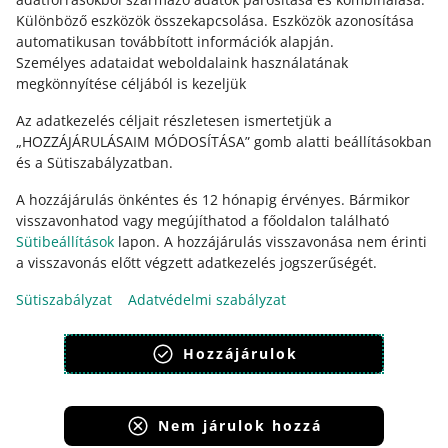
čeština
Különböző eszközök összekapcsolása
.
Eszközök azonosítása
English
automatikusan továbbított információk alapján
.
Személyes adataidat weboldalaink használatának
slovenčina
megkönnyítése céljából is kezeljük
Bővebben erről: allegro.sk
Az adatkezelés céljait részletesen ismertetjük a
polski
„HOZZÁJÁRULÁSAIM MÓDOSÍTÁSA” gomb alatti beállításokban
és a Sütiszabályzatban.
čeština
English
A hozzájárulás önkéntes és 12 hónapig érvényes. Bármikor
slovenčina
visszavonhatod vagy megújíthatod a főoldalon található
Sütibeállítások
lapon. A hozzájárulás visszavonása nem érinti
a visszavonás előtt végzett adatkezelés jogszerűségét.
Sütiszabályzat
Adatvédelmi szabályzat
megjelenítés:
világos mód
Hozzájárulok
Nem járulok hozzá
Allegro Group Services