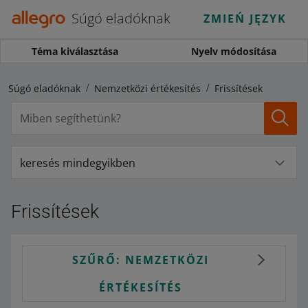
Súgó eladóknak
ZMIEŃ JĘZYK
Téma kiválasztása
Nyelv módosítása
Súgó eladóknak
Nemzetközi értékesítés
Frissítések
keresés mindegyikben
Frissítések
SZŰRŐ: NEMZETKÖZI
ÉRTÉKESÍTÉS