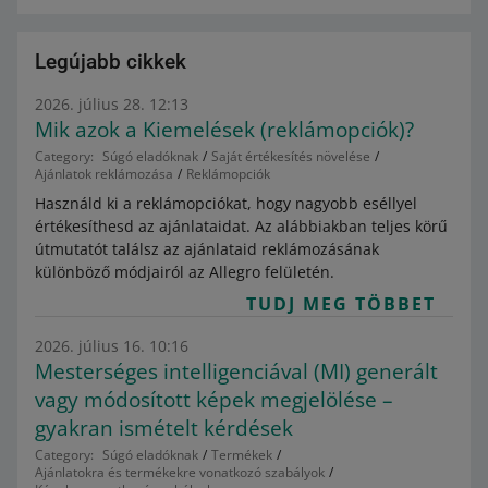
Legújabb cikkek
2026. július 28. 12:13
Mik azok a Kiemelések (reklámopciók)?
Category:
Súgó eladóknak
Saját értékesítés növelése
Ajánlatok reklámozása
Reklámopciók
Használd ki a reklámopciókat, hogy nagyobb eséllyel
értékesíthesd az ajánlataidat. Az alábbiakban teljes körű
útmutatót találsz az ajánlataid reklámozásának
különböző módjairól az Allegro felületén.
TUDJ MEG TÖBBET
2026. július 16. 10:16
Mesterséges intelligenciával (MI) generált
vagy módosított képek megjelölése –
gyakran ismételt kérdések
Category:
Súgó eladóknak
Termékek
Ajánlatokra és termékekre vonatkozó szabályok