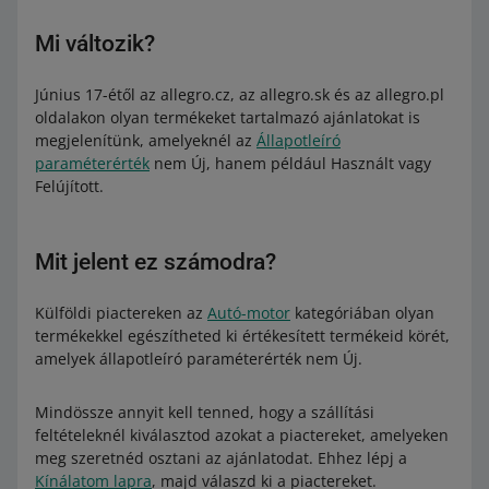
Mi változik?
Június 17-étől az allegro.cz, az allegro.sk és az allegro.pl
oldalakon olyan termékeket tartalmazó ajánlatokat is
megjelenítünk, amelyeknél az
Állapotleíró
paraméterérték
nem Új, hanem például Használt vagy
Felújított.
Mit jelent ez számodra?
Külföldi piactereken az
Autó-motor
kategóriában olyan
termékekkel egészítheted ki értékesített termékeid körét,
amelyek állapotleíró paraméterérték nem Új.
Mindössze annyit kell tenned, hogy a szállítási
feltételeknél kiválasztod azokat a piactereket, amelyeken
meg szeretnéd osztani az ajánlatodat. Ehhez lépj a
Kínálatom lapra
, majd válaszd ki a piactereket.