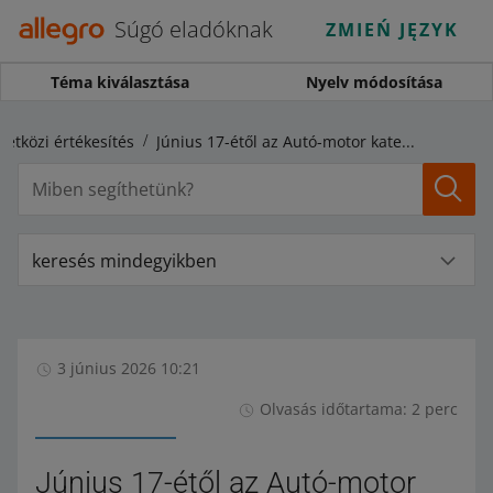
Súgó eladóknak
ZMIEŃ JĘZYK
Téma kiválasztása
Nyelv módosítása
etközi értékesítés
Június 17-étől az Autó-motor kategóriában már nem csak Új állapotú termékeket értékesíthetsz külföldön
keresés mindegyikben
3 június 2026 10:21
Olvasás időtartama: 2 perc
Június 17-étől az Autó-motor