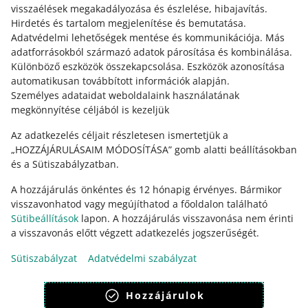
visszaélések megakadályozása és észlelése, hibajavítás
.
Hirdetés és tartalom megjelenítése és bemutatása
.
Segítségre van szükséged?
Adatvédelmi lehetőségek mentése és kommunikációja
.
Más
adatforrásokból származó adatok párosítása és kombinálása
.
Különböző eszközök összekapcsolása
.
Eszközök azonosítása
Vedd fel velünk a kapcsolatot
automatikusan továbbított információk alapján
.
Személyes adataidat weboldalaink használatának
megkönnyítése céljából is kezeljük
Az adatkezelés céljait részletesen ismertetjük a
„HOZZÁJÁRULÁSAIM MÓDOSÍTÁSA” gomb alatti beállításokban
és a Sütiszabályzatban.
A hozzájárulás önkéntes és 12 hónapig érvényes. Bármikor
visszavonhatod vagy megújíthatod a főoldalon található
Sütibeállítások
lapon. A hozzájárulás visszavonása nem érinti
Ez az oldal más nyelveken is elérhető.
a visszavonás előtt végzett adatkezelés jogszerűségét.
Sütiszabályzat
Adatvédelmi szabályzat
megjelenítés:
világos mód
Hozzájárulok