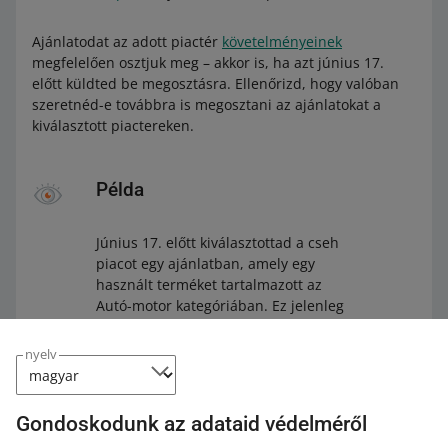
Ajánlatodat az adott piactér
követelményeinek
megfelelően osztjuk meg – akkor is, ha azt június 17.
előtt küldted be megosztásra. Ellenőrizd, hogy valóban
szeretnéd-e továbbra is megosztani az ajánlatokat a
kiválasztott piactereken.
Példa
Június 17. előtt kiválasztottad a cseh
piacot egy ajánlatban, amely egy
használt terméket tartalmazott az
Autó-motor kategóriában. Ez jelenleg
nem látható az allegro.cz oldalon.
Június 17. után ezt az ajánlatot
nyelv
automatikusan megosztjuk –
amennyiben megfelel az összes
követelménynek.
Gondoskodunk az adataid védelméről