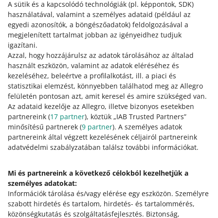
A sütik és a kapcsolódó technológiák
(pl. képpontok, SDK)
használatával, valamint a személyes adataid
(például az
egyedi azonosítók, a böngészőadatok)
feldolgozásával a
megjelenített tartalmat jobban az igényeidhez tudjuk
Miért tesszük ezt?
igazítani.
Azzal, hogy hozzájárulsz az adatok tárolásához az általad
használt eszközön, valamint az adatok eléréséhez és
Az ajánlataid így még több olyan vevőt érhetnek el, akik
kezeléséhez, beleértve a profilalkotást, ill. a piaci és
az Autó-motor kategóriában vásárolnak. Ezzel növelheted
statisztikai elemzést, könnyebben találhatod meg az Allegro
a külföldi piactereken történő értékesítésedet.
felületén pontosan azt, amit keresel és amire szükséged van.
Az adataid kezelője az Allegro, illetve bizonyos esetekben
partnereink (
17
partner
), köztük „IAB Trusted Partners”
minősítésű partnerek (
9
partner
). A személyes adatok
Hogyan értékeled ezeket a módosításokat/új
partnereink által végzett kezelésének céljairól partnereink
funkciókat?
adatvédelmi szabályzatában találsz további információkat.
0 - Szörnyű
10 - Nagyszerű
Mi és partnereink a következő célokból kezelhetjük a
0
1
2
3
4
5
6
7
személyes adatokat:
Információk tárolása és/vagy elérése egy eszközön
.
Személyre
8
9
10
szabott hirdetés és tartalom, hirdetés- és tartalommérés,
közönségkutatás és szolgáltatásfejlesztés
.
Biztonság,