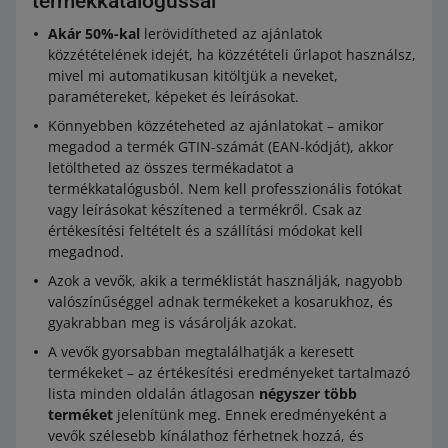
termékkatalógussal
Akár 50%-kal
lerövidítheted az ajánlatok
közzétételének idejét, ha közzétételi űrlapot használsz,
mivel mi automatikusan kitöltjük a neveket,
paramétereket, képeket és leírásokat.
Könnyebben közzéteheted az ajánlatokat – amikor
megadod a termék GTIN-számát (EAN-kódját), akkor
letöltheted az összes termékadatot a
termékkatalógusból. Nem kell professzionális fotókat
vagy leírásokat készítened a termékről. Csak az
értékesítési feltételt és a szállítási módokat kell
megadnod.
Azok a vevők, akik a terméklistát használják, nagyobb
valószínűséggel adnak termékeket a kosarukhoz, és
gyakrabban meg is vásárolják azokat.
A vevők gyorsabban megtalálhatják a keresett
termékeket – az értékesítési eredményeket tartalmazó
lista minden oldalán átlagosan
négyszer több
terméket
jelenítünk meg. Ennek eredményeként a
vevők szélesebb kínálathoz férhetnek hozzá, és