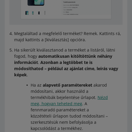
Megtaláltad a megfelelő terméket? Remek. Kattints rá,
majd kattints a [kiválasztás] opcióra.
Ha sikerült kiválasztanod a terméket a listáról, látni
fogod, hogy
automatikusan kitöltöttünk néhány
információt
.
Azonban a legtöbbet te is
módosíthatod – például az ajánlat címe, leírás vagy
képek
.
Ha az
alapvető paramétereket
akarod
módosítani, akkor használd a
termékhibák bejelentése űrlapot.
Nézd
meg, hogyan teheted meg
. A
fennmaradó paramétereket a
közzétételi űrlapon tudod módosítani –
szerkesztésük nem befolyásolja a
kapcsolódást a termékhez.