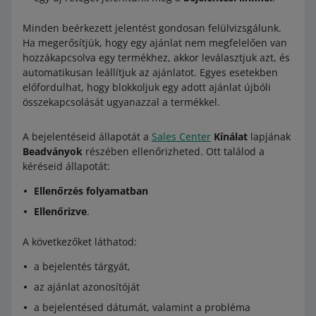
Minden beérkezett jelentést gondosan felülvizsgálunk.
Ha megerősítjük, hogy egy ajánlat nem megfelelően van
hozzákapcsolva egy termékhez, akkor leválasztjuk azt, és
automatikusan leállítjuk az ajánlatot. Egyes esetekben
előfordulhat, hogy blokkoljuk egy adott ajánlat újbóli
összekapcsolását ugyanazzal a termékkel.
A bejelentéseid állapotát a
Sales Center
Kínálat
lapjának
Beadványok
részében ellenőrizheted. Ott találod a
kéréseid állapotát:
Ellenőrzés folyamatban
Ellenőrizve
.
A következőket láthatod:
a bejelentés tárgyát,
az ajánlat azonosítóját
a bejelentésed dátumát, valamint a probléma