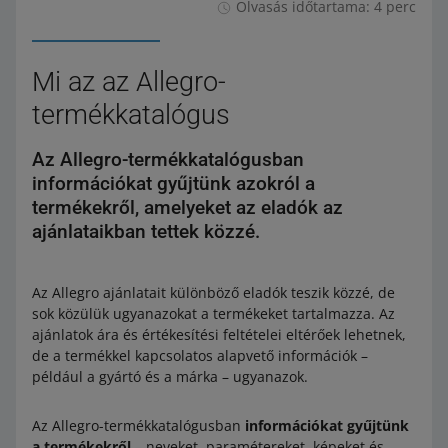
Olvasás időtartama: 4 perc
Mi az az Allegro-
termékkatalógus
Az Allegro-termékkatalógusban
információkat gyűjtünk azokról a
termékekről, amelyeket az eladók az
ajánlataikban tettek közzé.
Az Allegro ajánlatait különböző eladók teszik közzé, de
sok közülük ugyanazokat a termékeket tartalmazza. Az
ajánlatok ára és értékesítési feltételei eltérőek lehetnek,
de a termékkel kapcsolatos alapvető információk –
például a gyártó és a márka – ugyanazok.
Az Allegro-termékkatalógusban
információkat gyűjtünk
a termékekről
– neveket, paramétereket, képeket és