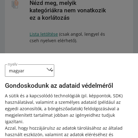
Nézd meg, melyik
kategóriákra nem vonatkozik
ez a korlátozás
Lista letöltése
(csak angol, lengyel és
cseh nyelven elérhető).
nyelv
A korlátozás nem vonatkozik azokra az ajánlatokra:
Gondoskodunk az adataid védelméről
amelyekben más állapotot adsz meg, vagy
amelyeket
termékszettekben
hirdetsz meg.
A sütik és a kapcsolódó technológiák
(pl. képpontok, SDK)
használatával, valamint a személyes adataid
(például az
egyedi azonosítók, a böngészőadatok)
feldolgozásával a
Hogy működik
megjelenített tartalmat jobban az igényeidhez tudjuk
igazítani.
Ha túlléped az 5 darab ajánlatot, értesítés jelenik meg
Azzal, hogy hozzájárulsz az adatok tárolásához az általad
róla.
használt eszközön, valamint az adatok eléréséhez és