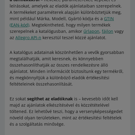
leírásokat, amelyek az eladók ajánlataiban szerepelnek.
A termékeket paraméterek alapján különböztetjük meg,
mint például Márka, Modell, Gyártó kódja és a
GTIN
(EAN-kód)
. Megtekintheted, hogy milyen termékek
szerepelnek a katalógusban, amikor
űrlapon
,
fájlon
vagy
az
Allegro API-n
keresztül teszel közzé ajánlatot.
A katalógus adatainak köszönhetően a vevők gyorsabban
megtalálhatják, amit keresnek, és könnyebben
összehasonlíthatják az összes rendelkezésre álló
ajánlatot. Minden információt biztosítunk egy termékről,
és megkönnyítjük a különböző eladók értékesítési
feltételeinek összehasonlítását.
Ez sokat
segíthet az eladóknak
is – kevesebb időt kell
majd az ajánlatok elkészítésével és közzétételével
töltened. Ez lehetővé teszi, hogy a versenyképességedet
növeld olyan területeken, mint az értékesítési feltételek
és a szolgáltatás minősége.