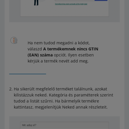
vonatkozik – ezt nem tudjuk ellenőrizni, ha nincs
különbség az ajánlatban szereplő áruk és a termék
között,
a bejelentés az ajánlatban található egyéb
szabálysértésre vonatkozik – az ilyen eseteket az
űrlapon
keresztül jelentsd be, a megfelelő ok
kiválasztásával. Ne felejts el indoklást hozzáadni – ez
Ha nem tudod megadni a kódot,
segíthet nekünk a jelentés gyorsabb elbírálásában.
válaszd
A termékemnek nincs GTIN
(EAN) száma
opciót. Ilyen esetben
úgy véled, hogy valaki megsértette a szellemi
kérjük a termék nevét add meg.
tulajdonjogaidat, és rendelkezel olyan
dokumentumokkal, amelyek igazolják ezen jogok feletti
tulajdonodat. Ebben az esetben vedd fel velünk a
kapcsolatot.
Tudj meg többet
.
Ha sikerült megfelelő terméket találnunk, azokat
Ne feledd
: Csak akkor tudjuk megvizsgálni a
kilistázzuk neked. Kategória és paraméterek szerint
bejelentésed, ha megadod a szükséges
tudod a listát szűrni. Ha bármelyik termékre
dokumentumokat.
kattintasz, megjelenítjük Neked annak részleteit.