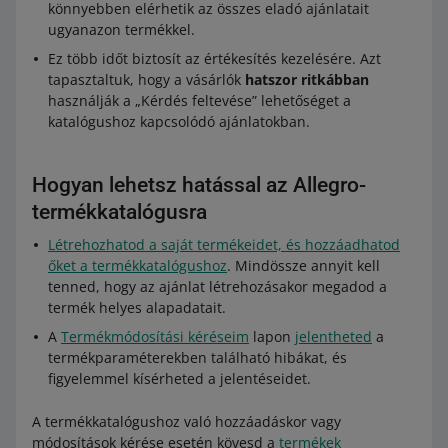
könnyebben elérhetik az összes eladó ajánlatait
ugyanazon termékkel.
Ez több időt biztosít az értékesítés kezelésére. Azt
tapasztaltuk, hogy a vásárlók
hatszor ritkábban
használják a „Kérdés feltevése” lehetőséget a
katalógushoz kapcsolódó ajánlatokban.
Hogyan lehetsz hatással az Allegro-
termékkatalógusra
Létrehozhatod a saját termékeidet, és hozzáadhatod
őket a termékkatalógushoz
. Mindössze annyit kell
tenned, hogy az ajánlat létrehozásakor megadod a
termék helyes alapadatait.
A
Termékmódosítási kéréseim
lapon
jelentheted
a
termékparaméterekben található hibákat, és
figyelemmel kísérheted a jelentéseidet.
A termékkatalógushoz való hozzáadáskor vagy
módosítások kérése esetén kövesd a
termékek