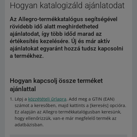
meg többet
.
Hogyan katalogizáld ajánlatodat
meg,
hogyan működik
.
Az Allegro-termékkatalógus segítségével
Ha a termékkategória szerinted hibás,
javasolhatod
annak módosítását
.
rövidebb idő alatt meghirdetheted
ajánlatodat, így több időd marad az
értékesítés kezelésére. Új és már aktív
ajánlatokat egyaránt hozzá tudsz kapcsolni
a termékhez.
Hogyan kapcsolj össze terméket
ajánlattal
Lépj a
közzétételi űrlapra
. Add meg a GTIN (EAN)
számot a keresőben, majd kattints a [keresés] opcióra.
Ez alapján az Allegro termékkatalógusban keresünk,
hogy ellenőrizzük, van-e már megfelelő termék az
adatbázisban.