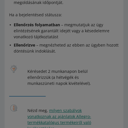
megoldásának időpontját.
Ha a bejelentésed státusza:
Ellenőrzés folyamatban
– megmutatjuk az ügy
elintézésének garantált idejét vagy a késedelemre
vonatkozó tájékoztatást
Ellenőrizve
– megnézheted az ebben az ügyben hozott
döntésünk indoklását.
Kérésedet 2 munkanapon belül
ellenőrizzük (a hétvégék és
munkaszüneti napok kivételével).
Nézd meg,
milyen szabályok
vonatkoznak az ajánlatok Allegro-
termékkatalógus termékeiről való