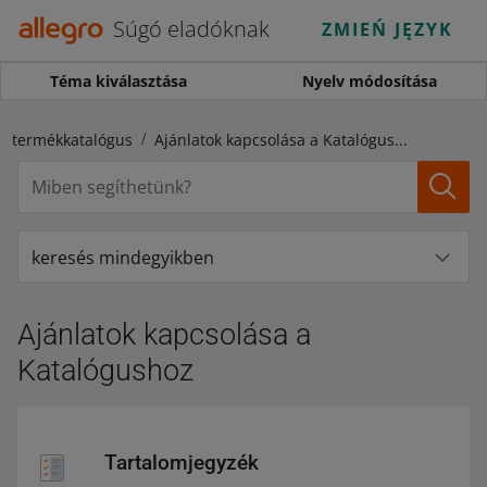
Súgó eladóknak
ZMIEŃ JĘZYK
Téma kiválasztása
Nyelv módosítása
ro-termékkatalógus
Ajánlatok kapcsolása a Katalógushoz
keresés mindegyikben
Ajánlatok kapcsolása a
Katalógushoz
Tartalomjegyzék