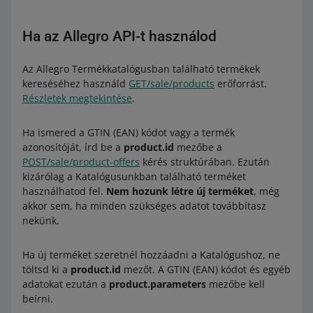
Ha az Allegro API-t használod
Az Allegro Termékkatalógusban található termékek
kereséséhez használd
GET/sale/products
erőforrást.
Részletek megtekintése
.
Ha ismered a GTIN (EAN) kódot vagy a termék
azonosítóját, írd be a
product.id
mezőbe a
POST/sale/product-offers
kérés struktúrában. Ezután
kizárólag a Katalógusunkban található terméket
használhatod fel.
Nem hozunk létre új terméket
, még
akkor sem, ha minden szükséges adatot továbbítasz
nekünk.
Ha új terméket szeretnél hozzáadni a Katalógushoz, ne
töltsd ki a
product.id
mezőt. A GTIN (EAN) kódot és egyéb
adatokat ezután a
product.parameters
mezőbe kell
beírni.