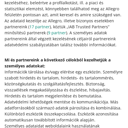
kezeléséhez, beleértve a profilalkotást, ill. a piaci és
statisztikai elemzést, könnyebben találhatod meg az Allegro
Ezt akkor látod, amikor:
felületén pontosan azt, amit keresel és amire szükséged van.
új ajánlatot teszel közzé
Az adataid kezelője az Allegro, illetve bizonyos esetekben
partnereink (
17
partner
), köztük „IAB Trusted Partners”
szerkeszted aktuális ajánlatodat.
minősítésű partnerek (
9
partner
). A személyes adatok
partnereink által végzett kezelésének céljairól partnereink
Ha a felsorolt kategóriákban következő, Új állapotú
adatvédelmi szabályzatában találsz további információkat.
ajánlatot szeretnél közzétenni,
válassz másik megfelelő
terméket a katalógusunkból
.
Mi és partnereink a következő célokból kezelhetjük a
személyes adatokat:
Tudd meg, hogyan töltsd ki
Információk tárolása és/vagy elérése egy eszközön
.
Személyre
helyesen ajánlatod
szabott hirdetés és tartalom, hirdetés- és tartalommérés,
közönségkutatás és szolgáltatásfejlesztés
.
Biztonság,
paramétereit
visszaélések megakadályozása és észlelése, hibajavítás
.
Hirdetés és tartalom megjelenítése és bemutatása
.
Olvasd el a
paraméterekről szóló
Adatvédelmi lehetőségek mentése és kommunikációja
.
Más
cikket az Allegrón
adatforrásokból származó adatok párosítása és kombinálása
.
Különböző eszközök összekapcsolása
.
Eszközök azonosítása
automatikusan továbbított információk alapján
.
Személyes adataidat weboldalaink használatának