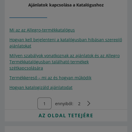
Ajánlatok kapcsolása a Katalógushoz
Mi az az Allegro-termékkatalógus
Hogyan kell bejelenteni a katalógusban hibásan szereplő
ajánlatokat
Milyen szabályok vonatkoznak az ajánlatok és az Allegro
Termékkatalógusban található termékek
szétkapcsolására
Termékkereső – mi az és hogyan működik
Hogyan katalogizáld ajánlatodat
ennyiből:
2
AZ OLDAL TETEJÉRE