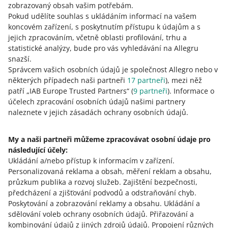
zobrazovaný obsah vašim potřebám.
Pokud udělíte souhlas s ukládáním informací na vašem
koncovém zařízení, s poskytnutím přístupu k údajům a s
jejich zpracováním, včetně oblasti profilování, trhu a
statistické analýzy, bude pro vás vyhledávání na Allegru
snazší.
Správcem vašich osobních údajů je společnost Allegro nebo v
některých případech naši partneři
17
partneři
), mezi něž
patří „IAB Europe Trusted Partners“ (
9
partneři
). Informace o
účelech zpracování osobních údajů našimi partnery
naleznete v jejich zásadách ochrany osobních údajů.
Tato stránka je dostupná i v jiných jazycích
My a naši partneři můžeme zpracovávat osobní údaje pro
o allegro.pl
následující účely:
Ukládání a/nebo přístup k informacím v zařízení
polski
.
Personalizovaná reklama a obsah, měření reklam a obsahu,
čeština
průzkum publika a rozvoj služeb
.
Zajištění bezpečnosti,
English
předcházení a zjišťování podvodů a odstraňování chyb
.
slovenčina
Poskytování a zobrazování reklamy a obsahu
.
Ukládání a
sdělování voleb ochrany osobních údajů
.
Přiřazování a
o allegro.cz
kombinování údajů z jiných zdrojů údajů
.
Propojení různých