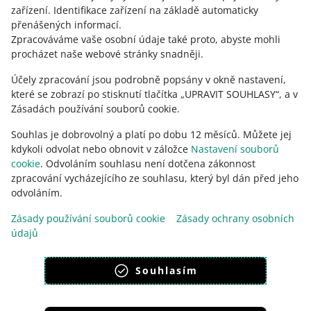
zařízení
.
Identifikace zařízení na základě automaticky
polski
přenášených informací
.
čeština
Zpracováváme vaše osobní údaje také proto, abyste mohli
English
procházet naše webové stránky snadněji.
slovenčina
Účely zpracování jsou podrobně popsány v okně nastavení,
které se zobrazí po stisknutí tlačítka „UPRAVIT SOUHLASY“, a v
o allegro.sk
Zásadách používání souborů cookie.
polski
Souhlas je dobrovolný a platí po dobu 12 měsíců. Můžete jej
čeština
kdykoli odvolat nebo obnovit v záložce
Nastavení souborů
English
cookie
. Odvoláním souhlasu není dotčena zákonnost
slovenčina
zpracování vycházejícího ze souhlasu, který byl dán před jeho
odvoláním.
Zásady používání souborů cookie
Zásady ochrany osobních
údajů
vzhled:
světlý motiv
Souhlasím