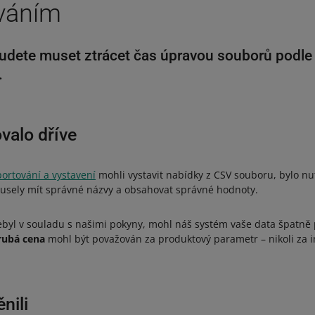
váním
udete muset ztrácet čas úpravou souborů podle 
.
valo dříve
ortování a vystavení
mohli vystavit nabídky z CSV souboru, bylo n
usely mít správné názvy a obsahovat správné hodnoty.
byl v souladu s našimi pokyny, mohl náš systém vaše data špatně p
rubá cena
mohl být považován za produktový parametr – nikoli za 
nili