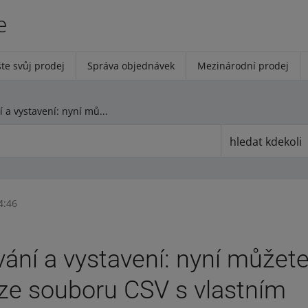
e
te svůj prodej
Správa objednávek
Mezinárodní prodej
Importování a vystavení: nyní můžete vystavit nabídky ze souboru CSV s vlastním formátováním
hledat kdekoli
4:46
ání a vystavení: nyní můžete
ze souboru CSV s vlastním