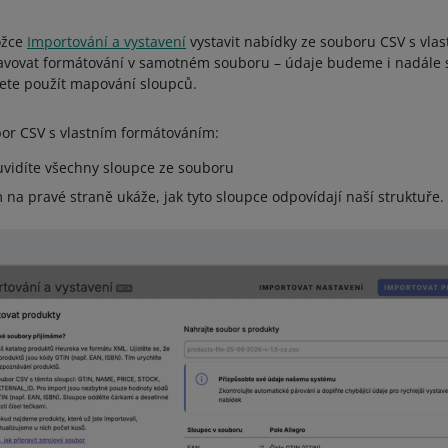
ožce
Importování a vystavení
vystavit nabídky ze souboru CSV s vla
avovat formátování v samotném souboru – údaje budeme i nadále 
žete použít mapování sloupců.
or CSV s vlastním formátováním:
uvidíte všechny sloupce ze souboru
na pravé straně ukáže, jak tyto sloupce odpovídají naší struktuře.