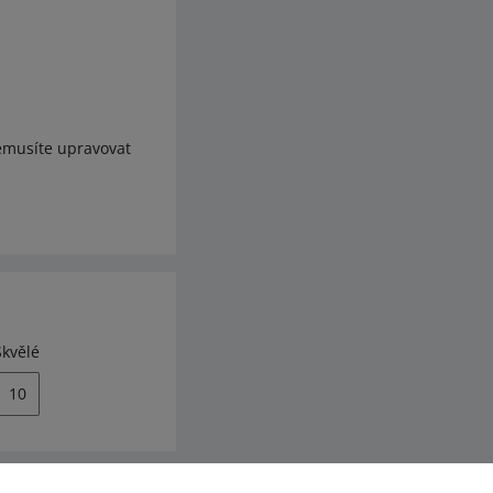
emusíte upravovat
Skvělé
10