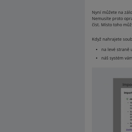
Nyní můžete na zál
Nemusíte proto opr
číst. Místo toho mů
Když nahrajete soub
na levé straně 
náš systém vám 