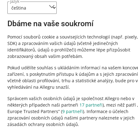
jazyk
Potřebujete p
Kontaktujt
Dbáme na vaše soukromí
Pomocí souborů cookie a souvisejících technologií
(např. pixely,
SDK)
a zpracováním vašich údajů
(včetně jedinečných
identifikátorů, údajů o prohlížeči)
můžeme lépe přizpůsobit
zobrazovaný obsah vašim potřebám.
Pokud udělíte souhlas s ukládáním informací na vašem konco
zařízení, s poskytnutím přístupu k údajům a s jejich zpracován
včetně oblasti profilování, trhu a statistické analýzy, bude pro 
vyhledávání na Allegru snazší.
Správcem vašich osobních údajů je společnost Allegro nebo v
Tato stránka je dostupná i v jiných jazycích
některých případech naši partneři
17
partneři
), mezi něž patří 
Europe Trusted Partners“ (
9
partneři
). Informace o účelech
zpracování osobních údajů našimi partnery naleznete v jejich
vzhled:
světlý motiv
zásadách ochrany osobních údajů.