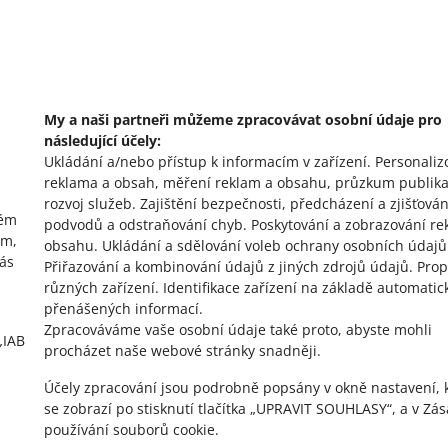
omoc?
Zeptejte se komunit
e nás
Podívejte se na A
My a naši partneři můžeme zpracovávat osobní údaje pro
následující účely:
Ukládání a/nebo přístup k informacím v zařízení
.
Personaliz
reklama a obsah, měření reklam a obsahu, průzkum publika
rozvoj služeb
.
Zajištění bezpečnosti, předcházení a zjišťován
vém
podvodů a odstraňování chyb
.
Poskytování a zobrazování re
ím,
obsahu
.
Ukládání a sdělování voleb ochrany osobních údajů
vás
Přiřazování a kombinování údajů z jiných zdrojů údajů
.
Prop
různých zařízení
.
Identifikace zařízení na základě automatic
přenášených informací
.
Zpracováváme vaše osobní údaje také proto, abyste mohli
„IAB
procházet naše webové stránky snadněji.
Účely zpracování jsou podrobně popsány v okně nastavení, 
se zobrazí po stisknutí tlačítka „UPRAVIT SOUHLASY“, a v Zá
používání souborů cookie.