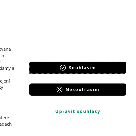
y
llegro Komunitu
ovaná
 a
í
Souhlasím
klamy a
.
ojení
ky
Nesouhlasím
Upravit souhlasy
které
sadách