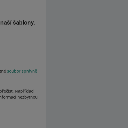
naší šablony.
utné
soubor správně
řečíst. Například
informaci nezbytnou