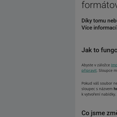
formáto
Díky tomu neb
Více informací
Jak to fungo
Abyste v záložce
Imp
připravit
. Sloupce m
Pokud váš soubor ne
sloupec s názvem
h
k vytvoření nabídky.
Co jsme změ