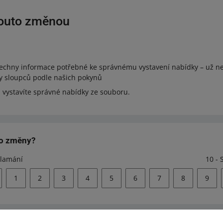
touto změnou
šechny informace potřebné ke správnému vystavení nabídky – už n
y sloupců podle našich pokynů
ji vystavíte správné nabídky ze souboru.
to změny?
klamání
10 - 
1
2
3
4
5
6
7
8
9