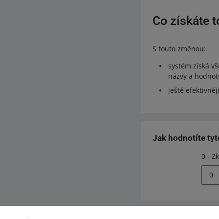
Co získáte 
S touto změnou:
systém získá v
názvy a hodnot
ještě efektivně
Jak hodnotíte ty
0 - Z
0