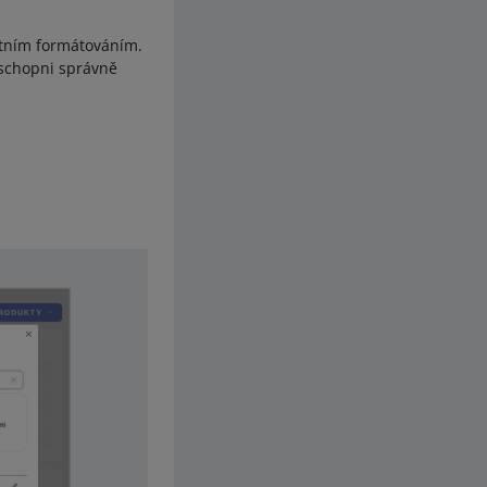
stním formátováním.
schopni správně