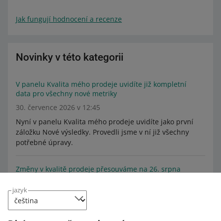
Jak fungují hodnocení a recenze
Novinky v této kategorii
V panelu Kvalita mého prodeje uvidíte již kompletní
data pro všechny nové metriky
30. července 2026 v 12:45
Nyní v panelu Kvalita mého prodeje uvidíte jako první
záložku Nové výsledky. Provedli jsme v ní již všechny
potřebné úpravy.
Změny v kvalitě prodeje přesouváme na 26. srpna
24. června 2026 v 11:00
jazyk
Zjistěte, co jsme vylepšili v záložce Nové výsledky a proč
odkládáme změny v kvalitě prodeje.