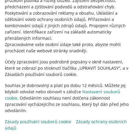
průzkum publika a rozvoj služeb
.
Zajištění bezpečnosti,
Už teď se můžete dozvědět více o těchto změnách a o
předcházení a zjišťování podvodů a odstraňování chyb
.
tom, jak mohou ovlivnit vaše skóre.
Poskytování a zobrazování reklamy a obsahu
.
Ukládání a
sdělování voleb ochrany osobních údajů
.
Přiřazování a
VIZ STARŠÍ
kombinování údajů z jiných zdrojů údajů
.
Propojení různých
zařízení
.
Identifikace zařízení na základě automaticky
přenášených informací
.
Zpracováváme vaše osobní údaje také proto, abyste mohli
procházet naše webové stránky snadněji.
Účely zpracování jsou podrobně popsány v okně nastavení,
které se zobrazí po stisknutí tlačítka „UPRAVIT SOUHLASY“, a v
Zásadách používání souborů cookie.
Souhlas je dobrovolný a platí po dobu 12 měsíců. Můžete jej
kdykoli odvolat nebo obnovit v záložce
Nastavení souborů
cookie
. Odvoláním souhlasu není dotčena zákonnost
zpracování vycházejícího ze souhlasu, který byl dán před jeho
odvoláním.
Tato stránka je dostupná i v jiných jazycích
Zásady používání souborů cookie
Zásady ochrany osobních
údajů
vzhled:
světlý motiv