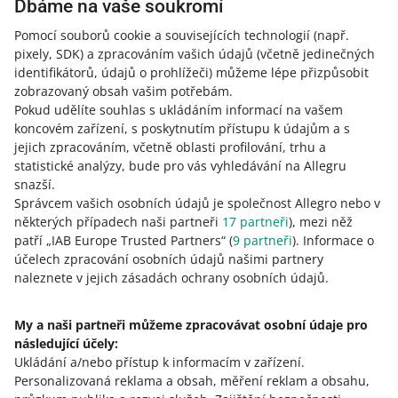
Dbáme na vaše soukromí
Vyslechli jsme vaše připomínky – podívejte se na
Pomocí souborů cookie a souvisejících technologií
(např.
aktualizované změny v kvalitě prodeje
pixely, SDK)
a zpracováním vašich údajů
(včetně jedinečných
25. května 2026 v 11:00
identifikátorů, údajů o prohlížeči)
můžeme lépe přizpůsobit
zobrazovaný obsah vašim potřebám.
Po oznámení plánovaných změn jsme od vás dostali
Pokud udělíte souhlas s ukládáním informací na vašem
velké množství cenné zpětné vazby. Na jejím základě
koncovém zařízení, s poskytnutím přístupu k údajům a s
jsme připravili aktualizovanou verzi, která bude lépe
jejich zpracováním, včetně oblasti profilování, trhu a
vyhovovat potřebám prodejců.
statistické analýzy, bude pro vás vyhledávání na Allegru
snazší.
Kvalita mého prodeje: na záložce Nové výsledky
Správcem vašich osobních údajů je společnost Allegro nebo v
zobrazujeme neúplné údaje pro jednu z metrik
některých případech naši partneři
17
partneři
), mezi něž
6. května 2026 v 15:46
patří „IAB Europe Trusted Partners“ (
9
partneři
). Informace o
účelech zpracování osobních údajů našimi partnery
V metrice Včasné odpovědi zatím nezahrnujeme otázky,
naleznete v jejich zásadách ochrany osobních údajů.
které vám kupující položili pomocí možnosti Zeptat se na
nákup. Začneme s tím po 1. červnu.
My a naši partneři můžeme zpracovávat osobní údaje pro
následující účely:
27. července zavedeme změny na panelu Kvalita mého
Ukládání a/nebo přístup k informacím v zařízení
.
prodeje
Personalizovaná reklama a obsah, měření reklam a obsahu,
27. dubna 2026 v 10:36