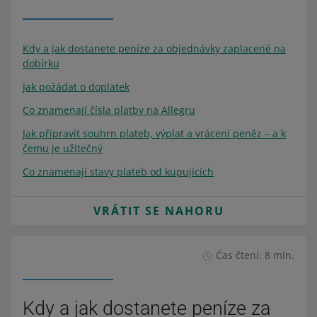
Kdy a jak dostanete peníze za objednávky zaplacené na
dobírku
Jak požádat o doplatek
Co znamenají čísla platby na Allegru
Jak připravit souhrn plateb, výplat a vrácení peněz – a k
čemu je užitečný
Co znamenají stavy plateb od kupujících
VRÁTIT SE NAHORU
Čas čtení: 8 min.
Kdy a jak dostanete peníze za