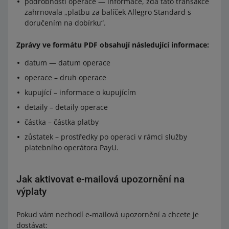
podrobnosti operace — informace, zda tato transakce
zahrnovala „platbu za balíček Allegro Standard s
doručením na dobírku“.
Zprávy ve formátu PDF obsahují následující informace:
datum — datum operace
operace – druh operace
kupující – informace o kupujícím
detaily – detaily operace
částka – částka platby
zůstatek – prostředky po operaci v rámci služby
platebního operátora PayU.
Jak aktivovat e-mailová upozornění na
výplaty
Pokud vám nechodí e-mailová upozornění a chcete je
dostávat: