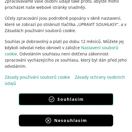
KONTAKTUJTE NÁS
Zpracováváme vaše osobní údaje také proto, abyste mohli
procházet naše webové stránky snadněji.
Účely zpracování jsou podrobně popsány v okně nastavení,
které se zobrazí po stisknutí tlačítka „UPRAVIT SOUHLASY“, a v
Zásadách používání souborů cookie.
Souhlas je dobrovolný a platí po dobu 12 měsíců. Můžete jej
kdykoli odvolat nebo obnovit v záložce
Nastavení souborů
cookie
. Odvoláním souhlasu není dotčena zákonnost
zpracování vycházejícího ze souhlasu, který byl dán před jeho
odvoláním.
Tato stránka je dostupná i v jiných jazycích
Zásady používání souborů cookie
Zásady ochrany osobních
údajů
vzhled:
světlý motiv
Souhlasím
Nesouhlasím
Portály skupiny Allegro