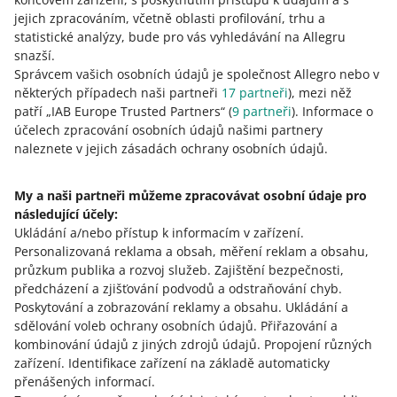
Stav můžete zkontrolovat na záložce
jejich zpracováním, včetně oblasti profilování, trhu a
Objednávky
.
statistické analýzy, bude pro vás vyhledávání na Allegru
snazší.
Správcem vašich osobních údajů je společnost Allegro nebo v
některých případech naši partneři
17
partneři
), mezi něž
Pokud je stav platby
Zpracovává
se
patří „IAB Europe Trusted Partners“ (
9
partneři
). Informace o
nebo
Zrušená
, ale kupující
účelech zpracování osobních údajů našimi partnery
objednávku zaplatil a má potvrzení o
naleznete v jejich zásadách ochrany osobních údajů.
platbě, požádejte ho, aby nás
kontaktoval. Jakmile nám kupující
My a naši partneři můžeme zpracovávat osobní údaje pro
zašle potvrzení o platbě, můžeme
následující účely:
jeho platbu ověřit u platebního
Ukládání a/nebo přístup k informacím v zařízení
.
operátora.
Personalizovaná reklama a obsah, měření reklam a obsahu,
průzkum publika a rozvoj služeb
.
Zajištění bezpečnosti,
předcházení a zjišťování podvodů a odstraňování chyb
.
Poskytování a zobrazování reklamy a obsahu
.
Ukládání a
sdělování voleb ochrany osobních údajů
.
Přiřazování a
kombinování údajů z jiných zdrojů údajů
.
Propojení různých
Potřebujete pomoc?
zařízení
.
Identifikace zařízení na základě automaticky
přenášených informací
.