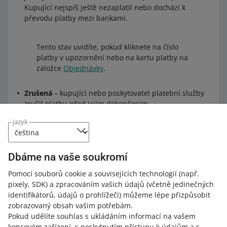
Kupující nejspíš ještě nezaplatil nebo dochází k
převodu platby mezi bankami.
Tento stav uvidíte, pokud kliknete na číslo
platby v upozornění nebo na kartu platby na
záložce
Objednávky
.
Zrušená
– kupující nebo poskytovatel platební služby
zrušil platbu před jejím dokončením.
jazyk
Tento stav uvidíte pouze když kliknete na
číslo platby v upozornění ohledně možností
doručení a platby, které si kupující zvolil.
Dbáme na vaše soukromí
Pomocí souborů cookie a souvisejících technologií
(např.
Dokončená
– platba proběhla v pořádku a peníze nyní
pixely, SDK)
a zpracováním vašich údajů
(včetně jedinečných
najdete na záložce
Finanční prostředky a historie
identifikátorů, údajů o prohlížeči)
můžeme lépe přizpůsobit
transakcí
.
zobrazovaný obsah vašim potřebám.
Pokud udělíte souhlas s ukládáním informací na vašem
koncovém zařízení, s poskytnutím přístupu k údajům a s