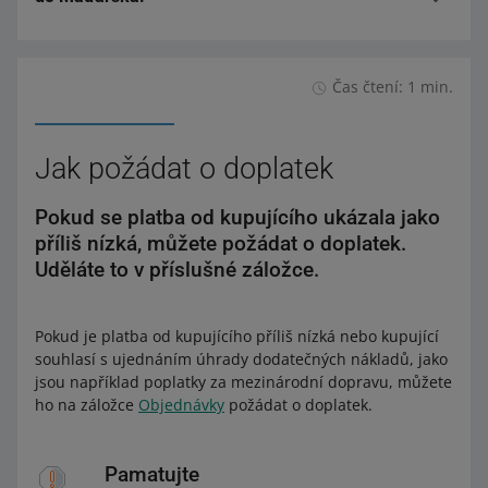
místo Packeta (+ platba na dobírku)
Packeta (+ platba na dobírku).
Allegro Výdejní boxy Express One platba na dobírku
Allegro odeslání ze Slovenska do Maďarska – Výdejní
boxy Packeta (+ platba na dobírku).
Allegro Kurýr Express One platba na dobírku
Čas čtení: 1 min.
Allegro Výdejní místo Express One platba na dobírku
Allegro Kurýr DPD Maďarsko.
Jak požádat o doplatek
Pokud se platba od kupujícího ukázala jako
příliš nízká, můžete požádat o doplatek.
Uděláte to v příslušné záložce.
Pokud je platba od kupujícího příliš nízká nebo kupující
souhlasí s ujednáním úhrady dodatečných nákladů, jako
jsou například poplatky za mezinárodní dopravu, můžete
ho na záložce
Objednávky
požádat o doplatek.
Pamatujte