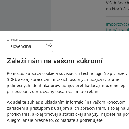
V šablónach
na ktorú ča
Importovať 
formátovan
Vďaka tomu 
jazyk
Záleží nám na vašom súkromí
Pomocou súborov cookie a súvisiacich technológií
(napr. pixely,
SDK)
, ako aj spracovaním vašich osobných údajov
(vrátane
jedinečných identifikátorov, údajov prehliadača)
, môžeme lepši
prispôsobiť zobrazovaný obsah vašim potrebám.
Ak udelíte súhlas s ukladaním informácií na vašom koncovom
zariadení a prístupom k údajom a ich spracovaním, a to aj na ú
profilovania, ako aj trhovej a štatistickej analýzy, nájdete na por
Allegro ľahšie presne to, čo hľadáte a potrebujete.