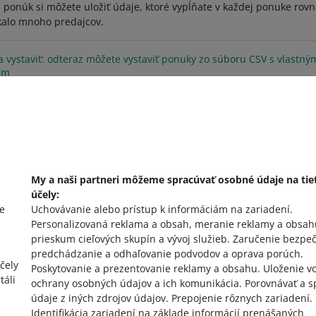
 ponúk si môžete uložiť údaje, ktoré vypĺňate v každej ponuke rov
kalo mnoho predajcov.
a vystaviť: odteraz môžete vystaviť ponuky zo súboru CSV s vlastný
ím
nebudete musieť strácať čas úpravou súborov podľa našej šablóny. 
POZRI STARŠIE
My a naši partneri môžeme spracúvať osobné údaje na tie
účely:
e
Uchovávanie alebo prístup k informáciám na zariadení
.
Personalizovaná reklama a obsah, meranie reklamy a obsah
prieskum cieľových skupín a vývoj služieb
.
Zaručenie bezpeč
predchádzanie a odhaľovanie podvodov a oprava porúch
.
čely
Poskytovanie a prezentovanie reklamy a obsahu
.
Uloženie vo
táli
ochrany osobných údajov a ich komunikácia
.
Porovnávať a s
údaje z iných zdrojov údajov
.
Prepojenie rôznych zariadení
.
Identifikácia zariadení na základe informácií prenášaných