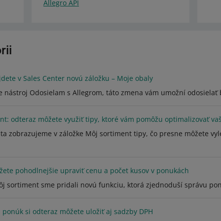
Allegro API
rii
dete v Sales Center novú záložku – Moje obaly
e nástroj Odosielam s Allegrom, táto zmena vám umožní odosielať b
nt: odteraz môžete využiť tipy, ktoré vám pomôžu optimalizovať v
ta zobrazujeme v záložke Môj sortiment tipy, čo presne môžete vylep
ete pohodlnejšie upraviť cenu a počet kusov v ponukách
ôj sortiment sme pridali novú funkciu, ktorá zjednoduší správu ponú
 ponúk si odteraz môžete uložiť aj sadzby DPH