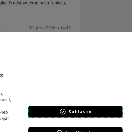
nako. Predstavujeme novú funkciu,
m
30. júna 2026 o 14:41
Zistite viac.
to
u,
nosti,
Súhlasím
lieb
pájať