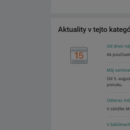
Aktuality v tejto kategó
Od dnes náj
Ak používat
Môj sortime
Od 5. augus
ponuku.
Odteraz môž
V záložke M
V šablónach