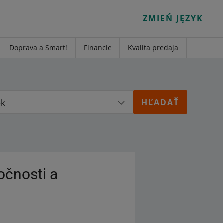
ZMIEŃ JĘZYK
Doprava a Smart!
Financie
Kvalita predaja
ek
očnosti a