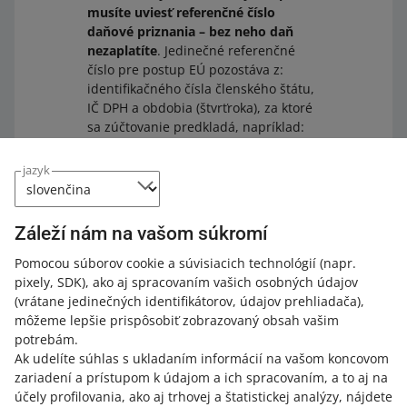
musíte uviesť referenčné číslo
daňové priznania – bez neho daň
nezaplatíte
. Jedinečné referenčné
číslo pre postup EÚ pozostáva z:
identifikačného čísla členského štátu,
IČ DPH a obdobia (štvrťroka), za ktoré
sa zúčtovanie predkladá, napríklad:
SK/SKXXXXXXX/Q3.2021. Daňový úrad
vám zašle platobné inštrukcie na
jazyk
úhradu daňovej povinnosti buď na
vašu online schránku alebo e-mailovú
adresu.
Záleží nám na vašom súkromí
Pomocou súborov cookie a súvisiacich technológií
(napr.
pixely, SDK)
, ako aj spracovaním vašich osobných údajov
(vrátane jedinečných identifikátorov, údajov prehliadača)
,
môžeme lepšie prispôsobiť zobrazovaný obsah vašim
potrebám.
Oprava daňového priznania
Ak udelíte súhlas s ukladaním informácií na vašom koncovom
zariadení a prístupom k údajom a ich spracovaním, a to aj na
Ak sa po podaní daňového priznania k OSS ukáže, že si
účely profilovania, ako aj trhovej a štatistickej analýzy, nájdete
vyžaduje opravu, musíte tieto opravy vykonať v