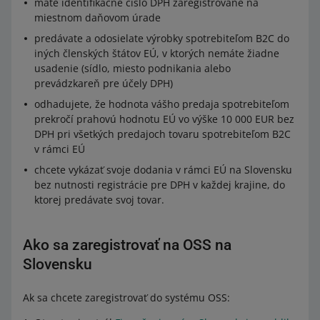
máte identifikačné číslo DPH zaregistrované na
miestnom daňovom úrade
predávate a odosielate výrobky spotrebiteľom B2C do
iných členských štátov EÚ, v ktorých nemáte žiadne
usadenie (sídlo, miesto podnikania alebo
prevádzkareň pre účely DPH)
odhadujete, že hodnota vášho predaja spotrebiteľom
prekročí prahovú hodnotu EÚ vo výške 10 000 EUR bez
DPH pri všetkých predajoch tovaru spotrebiteľom B2C
v rámci EÚ
chcete vykázať svoje dodania v rámci EÚ na Slovensku
bez nutnosti registrácie pre DPH v každej krajine, do
ktorej predávate svoj tovar.
Ako sa zaregistrovať na OSS na
Slovensku
Ak sa chcete zaregistrovať do systému OSS: