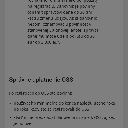
rovnakého formulára ako bol použitý
na registráciu. Daňovník je povinný
oznámiť správcovi dane do 30 dní
každú zmenu údajov. Ak si daňovník
nesplní oznamovaciu povinnosť v
stanovenej 30-dňovej lehote, správca
dane mu môže udeliť pokutu od 30
eur do 3 000 eur.
Správne uplatnenie OSS
Po registrácii do OSS ste povinní:
používať ho minimálne do konca nasledujúceho roka
po roku, kedy ste sa registrovali do OSS
štvrťročne predkladať daňové priznanie k OSS, aj keď
je nulové