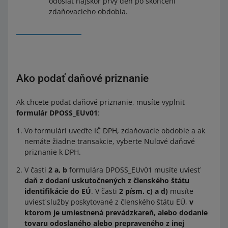
odoslať najskôr prvý deň po skončení
zdaňovacieho obdobia.
Ako podať daňové priznanie
Ak chcete podať daňové priznanie, musíte vyplniť
formulár DPOSS_EUv01
:
Vo formulári uveďte IČ DPH, zdaňovacie obdobie a ak
nemáte žiadne transakcie, vyberte Nulové daňové
priznanie k DPH.
V časti
2 a, b
formulára DPOSS_EUv01 musíte uviesť
daň z dodaní uskutočnených z členského štátu
identifikácie do EÚ
. V časti
2 písm. c) a d)
musíte
uviesť služby poskytované z členského štátu EÚ,
v
ktorom je umiestnená prevádzkareň, alebo dodanie
tovaru odoslaného alebo prepraveného z inej