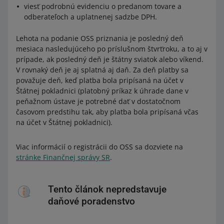
viesť podrobnú evidenciu o predanom tovare a
odberateľoch a uplatnenej sadzbe DPH.
Lehota na podanie OSS priznania je posledný deň
mesiaca nasledujúceho po príslušnom štvrťroku, a to aj v
prípade, ak posledný deň je štátny sviatok alebo víkend.
V rovnaký deň je aj splatná aj daň. Za deň platby sa
považuje deň, keď platba bola pripísaná na účet v
Štátnej pokladnici (platobný príkaz k úhrade dane v
peňažnom ústave je potrebné dať v dostatočnom
časovom predstihu tak, aby platba bola pripísaná včas
na účet v Štátnej pokladnici).
Viac informácií o registrácii do OSS sa dozviete na
stránke Finančnej správy SR
.
Tento článok nepredstavuje
daňové poradenstvo