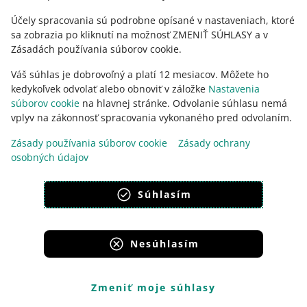
počas platby pridajte referenčné číslo daňového
priznania k DPH, ktorého sa platba týka
Účely spracovania sú podrobne opísané v nastaveniach, ktoré
sa zobrazia po kliknutí na možnosť ZMENIŤ SÚHLASY a v
prevod vykonajte
v (EUR najneskôr do konca mesiaca
Zásadách používania súborov cookie.
nasledujúceho po štvrťroku, v ktorom ste podali
vyhlásenie)
. Za deň úhrady sa považuje deň, kedy
Váš súhlas je dobrovoľný a platí 12 mesiacov. Môžete ho
bola platba pripísaná na účet v Štátnej pokladnici
kedykoľvek odvolať alebo obnoviť v záložke
Nastavenia
(platobný príkaz na zaplatenie dane v banke musí byť
súborov cookie
na hlavnej stránke. Odvolanie súhlasu nemá
zadaný v dostatočnom predstihu, aby bola platba včas
vplyv na zákonnosť spracovania vykonaného pred odvolaním.
pripísaná na účet v Štátnej pokladnici).
Zásady používania súborov cookie
Zásady ochrany
Finančná správa Slovenskej republiky rozdeľuje platbu
osobných údajov
medzi členské štáty spotreby. Ak neposkytnete
referenčné číslo vyhlásenia, nebude možné rozdeliť
Súhlasím
platbu medzi členské štáty spotreby. To zase
môže viesť
k nedoplatkom, ktoré budete musieť vyrovnať priamo
s členskými štátmi spotreby. To isté sa môže stať, ak
nezaplatíte včas
.
Nesúhlasím
Záznamy
Zmeniť moje súhlasy