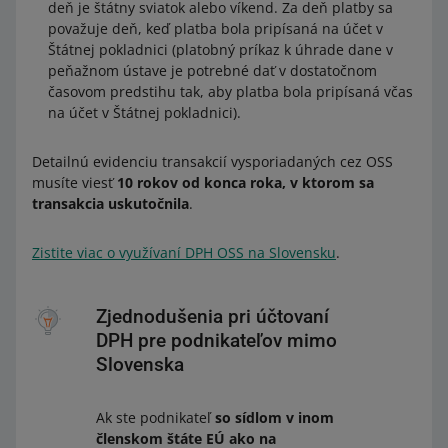
deň je štátny sviatok alebo víkend. Za deň platby sa
považuje deň, keď platba bola pripísaná na účet v
Štátnej pokladnici (platobný príkaz k úhrade dane v
peňažnom ústave je potrebné dať v dostatočnom
časovom predstihu tak, aby platba bola pripísaná včas
na účet v Štátnej pokladnici).
Detailnú evidenciu transakcií vysporiadaných cez OSS
musíte viesť
10 rokov od konca roka, v ktorom sa
transakcia uskutočnila
.
Zistite viac o využívaní DPH OSS na Slovensku
.
Zjednodušenia pri účtovaní
DPH pre podnikateľov mimo
Slovenska
Ak ste podnikateľ
so sídlom v inom
členskom štáte EÚ ako na