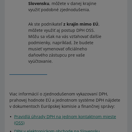
Slovensku
, môžete v danej krajine
využiť podobné zjednodušenia.
Ak ste podnikateľ
z krajín mimo EÚ
,
môžete využiť aj postup DPH OSS.
Môžu sa však na vás vzťahovať ďalšie
podmienky, napríklad, že budete
musieť vymenovať oficiálneho
daňového zástupcu pre vaše
vyúčtovanie.
Viac informácií o zjednodušenom vykazovaní DPH,
prahovej hodnote EÚ a jednotnom systéme DPH nájdete
v dokumentoch Európskej komisie a finančnej správy:
Pravidlá úhrady DPH na jednom kontaktnom mieste
(OSS)
DPH v elektronickom obchode na Slovensku