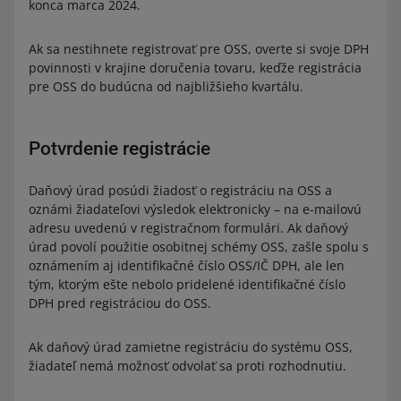
konca marca 2024.
Ak sa nestihnete registrovať pre OSS, overte si svoje DPH
povinnosti v krajine doručenia tovaru, keďže registrácia
pre OSS do budúcna od najbližšieho kvartálu.
Potvrdenie registrácie
Daňový úrad posúdi žiadosť o registráciu na OSS a
oznámi žiadateľovi výsledok elektronicky – na e-mailovú
adresu uvedenú v registračnom formulári. Ak daňový
úrad povolí použitie osobitnej schémy OSS, zašle spolu s
oznámením aj identifikačné číslo OSS/IČ DPH, ale len
tým, ktorým ešte nebolo pridelené identifikačné číslo
DPH pred registráciou do OSS.
Ak daňový úrad zamietne registráciu do systému OSS,
žiadateľ nemá možnosť odvolať sa proti rozhodnutiu.