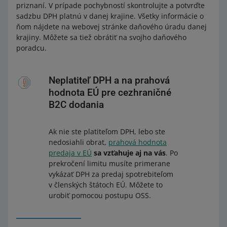
priznaní. V prípade pochybností skontrolujte a potvrďte
sadzbu DPH platnú v danej krajine. Všetky informácie o
ňom nájdete na webovej stránke daňového úradu danej
krajiny. Môžete sa tiež obrátiť na svojho daňového
poradcu.
Neplatiteľ DPH a na prahová
hodnota EÚ pre cezhraničné
B2C dodania
Ak nie ste platiteľom DPH, lebo ste
nedosiahli obrat,
prahová hodnota
predaja v EÚ
sa vzťahuje aj na vás
. Po
prekročení limitu musíte primerane
vykázať DPH za predaj spotrebiteľom
v členských štátoch EÚ. Môžete to
urobiť pomocou postupu OSS.