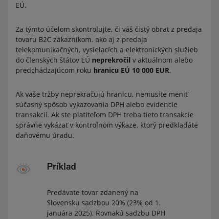
EÚ.
Za týmto účelom skontrolujte, či váš čistý obrat z predaja
tovaru B2C zákazníkom, ako aj z predaja
telekomunikačných, vysielacích a elektronických služieb
do členských štátov EÚ
neprekročil
v aktuálnom alebo
predchádzajúcom roku
hranicu EÚ 10 000 EUR
.
Ak vaše tržby neprekračujú hranicu, nemusíte meniť
súčasný spôsob vykazovania DPH alebo evidencie
transakcií. Ak ste platiteľom DPH treba tieto transakcie
správne vykázať v kontrolnom výkaze, ktorý predkladáte
daňovému úradu.
Príklad
Predávate tovar zdanený na
Slovensku sadzbou 20% (23% od 1.
januára 2025). Rovnakú sadzbu DPH