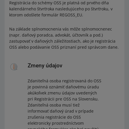
Registrácia do schémy OSS je platná od prvého dňa
kalendárneho štvrťroka nasledujúceho po štvrťroku, v
ktorom odošlete formulár REGOSS_EU.
Na základe splnomocnenia vás môže splnomocnenec
(napr. daňový poradca, advokát, účtovník a pod.)
zastupovať v daňových záležitostiach, ako je registrácia
OSS alebo podávanie OSS priznaní pred správcom dane.
Zmeny údajov
Zdaniteľná osoba registrovaná do OSS
je povinná oznámiť daňovému úradu
akúkoľvek zmenu údajov uvedených
pri Registrácii pre OSS na Slovensku.
Zdaniteľná osoba musí tiež
informovať daňový úrad v prípade
zrušenia registrácie do OSS
elektronicky prostredníctvom