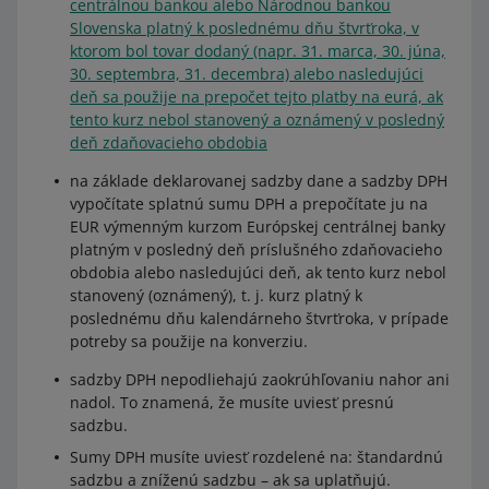
centrálnou bankou alebo Národnou bankou
Slovenska platný k poslednému dňu štvrťroka, v
ktorom bol tovar dodaný (napr. 31. marca, 30. júna,
30. septembra, 31. decembra) alebo nasledujúci
deň sa použije na prepočet tejto platby na eurá, ak
tento kurz nebol stanovený a oznámený v posledný
deň zdaňovacieho obdobia
na základe deklarovanej sadzby dane a sadzby DPH
vypočítate splatnú sumu DPH a prepočítate ju na
EUR výmenným kurzom Európskej centrálnej banky
platným v posledný deň príslušného zdaňovacieho
obdobia alebo nasledujúci deň, ak tento kurz nebol
stanovený (oznámený), t. j. kurz platný k
poslednému dňu kalendárneho štvrťroka, v prípade
potreby sa použije na konverziu.
sadzby DPH nepodliehajú zaokrúhľovaniu nahor ani
nadol. To znamená, že musíte uviesť presnú
sadzbu.
Sumy DPH musíte uviesť rozdelené na: štandardnú
sadzbu a zníženú sadzbu – ak sa uplatňujú.