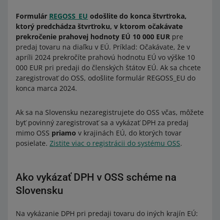
Formulár
REGOSS_EU
odošlite do konca štvrťroka,
ktorý predchádza štvrťroku, v ktorom očakávate
prekročenie prahovej hodnoty EÚ 10 000 EUR
pre
predaj tovaru na diaľku v EÚ. Príklad: Očakávate, že v
apríli 2024 prekročíte prahovú hodnotu EÚ vo výške 10
000 EUR pri predaji do členských štátov EÚ. Ak sa chcete
zaregistrovať do OSS, odošlite formulár REGOSS_EU do
konca marca 2024.
Ak sa na Slovensku nezaregistrujete do OSS včas, môžete
byť povinný zaregistrovať sa a vykázať DPH za predaj
mimo OSS
priamo
v krajinách EÚ, do ktorých tovar
posielate.
Zistite viac o registrácii do systému OSS
.
Ako vykázať DPH v OSS schéme na
Slovensku
Na vykázanie DPH pri predaji tovaru do iných krajín EÚ: