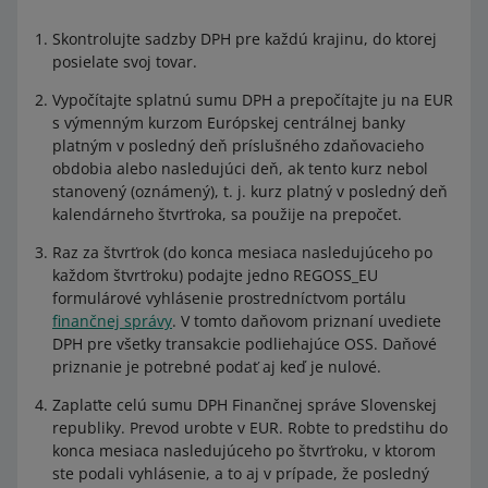
Skontrolujte sadzby DPH pre každú krajinu, do ktorej
posielate svoj tovar.
Vypočítajte splatnú sumu DPH a prepočítajte ju na EUR
s výmenným kurzom Európskej centrálnej banky
platným v posledný deň príslušného zdaňovacieho
obdobia alebo nasledujúci deň, ak tento kurz nebol
stanovený (oznámený), t. j. kurz platný v posledný deň
kalendárneho štvrťroka, sa použije na prepočet.
Raz za štvrťrok (do konca mesiaca nasledujúceho po
každom štvrťroku) podajte jedno REGOSS_EU
formulárové vyhlásenie prostredníctvom portálu
finančnej správy
. V tomto daňovom priznaní uvediete
DPH pre všetky transakcie podliehajúce OSS. Daňové
priznanie je potrebné podať aj keď je nulové.
Zaplaťte celú sumu DPH Finančnej správe Slovenskej
republiky. Prevod urobte v EUR. Robte to predstihu do
konca mesiaca nasledujúceho po štvrťroku, v ktorom
ste podali vyhlásenie, a to aj v prípade, že posledný