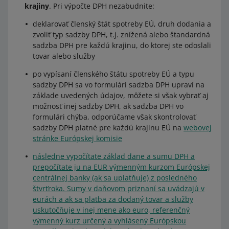
krajiny
. Pri výpočte DPH nezabudnite:
deklarovať členský štát spotreby EÚ, druh dodania a
zvoliť typ sadzby DPH, t.j. znížená alebo štandardná
sadzba DPH pre každú krajinu, do ktorej ste odoslali
tovar alebo služby
po vypísaní členského štátu spotreby EÚ a typu
sadzby DPH sa vo formulári sadzba DPH upraví na
základe uvedených údajov, môžete si však vybrať aj
možnosť inej sadzby DPH, ak sadzba DPH vo
formulári chýba, odporúčame však skontrolovať
sadzby DPH platné pre každú krajinu EÚ na
webovej
stránke Európskej komisie
následne vypočítate základ dane a sumu DPH a
prepočítate ju na EUR výmenným kurzom Európskej
centrálnej banky (ak sa uplatňuje) z posledného
štvrťroka. Sumy v daňovom priznaní sa uvádzajú v
eurách a ak sa platba za dodaný tovar a služby
uskutočňuje v inej mene ako euro, referenčný
výmenný kurz určený a vyhlásený Európskou