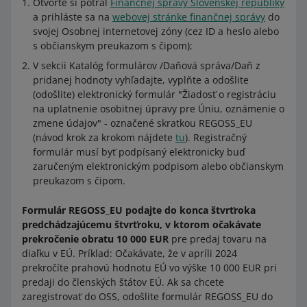
Otvorte si potrál
Finančnej správy Slovenskej republiky
a prihláste sa na
webovej stránke finančnej správy
do
svojej Osobnej internetovej zóny (cez ID a heslo alebo
s občianskym preukazom s čipom);
V sekcii Katalóg formulárov /Daňová správa/Daň z
pridanej hodnoty vyhľadajte, vyplňte a odošlite
(odošlite) elektronický formulár "Žiadosť o registráciu
na uplatnenie osobitnej úpravy pre Úniu, oznámenie o
zmene údajov" - označené skratkou REGOSS_EU
(návod krok za krokom nájdete
tu
). Registračný
formulár musí byť podpísaný elektronicky buď
zaručeným elektronickým podpisom alebo občianskym
preukazom s čipom.
Formulár REGOSS_EU podajte do konca štvrťroka
predchádzajúcemu štvrťroku, v ktorom očakávate
prekročenie obratu 10 000 EUR
pre predaj tovaru na
diaľku v EÚ. Príklad: Očakávate, že v apríli 2024
prekročíte prahovú hodnotu EÚ vo výške 10 000 EUR pri
predaji do členských štátov EÚ. Ak sa chcete
zaregistrovať do OSS, odošlite formulár REGOSS_EU do