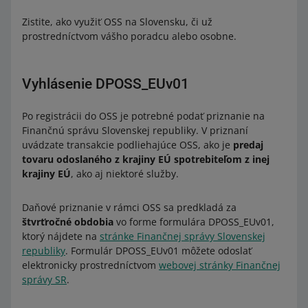
Zistite, ako využiť OSS na Slovensku, či už
prostredníctvom vášho poradcu alebo osobne.
Vyhlásenie DPOSS_EUv01
Po registrácii do OSS je potrebné podať priznanie na
Finančnú správu Slovenskej republiky. V priznaní
uvádzate transakcie podliehajúce OSS, ako je
predaj
tovaru odoslaného z krajiny EÚ spotrebiteľom z inej
krajiny EÚ
, ako aj niektoré služby.
Daňové priznanie v rámci OSS sa predkladá za
štvrťročné obdobia
vo forme formulára DPOSS_EUv01,
ktorý nájdete na
stránke Finančnej správy Slovenskej
republiky
. Formulár DPOSS_EUv01 môžete odoslať
elektronicky prostredníctvom
webovej stránky Finančnej
správy SR
.