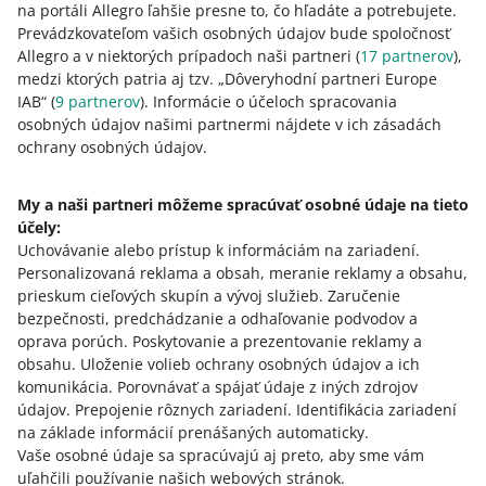
na portáli Allegro ľahšie presne to, čo hľadáte a potrebujete.
aktuálnom priznaní do 3 rokov od termínu podania
Prevádzkovateľom vašich osobných údajov bude spoločnosť
pôvodného daňového priznania. V takomto
Allegro a v niektorých prípadoch naši partneri (
17
partnerov
),
nasledujúcom vyhlásení musíte uviesť: zdaňovacie
medzi ktorých patria aj tzv. „Dôveryhodní partneri Europe
obdobie, štát spotreby a výšku DPH, na ktorú sa opravy
IAB“ (
9
partnerov
). Informácie o účeloch spracovania
vzťahujú.
osobných údajov našimi partnermi nájdete v ich zásadách
ochrany osobných údajov.
Za každé zdaňovacie obdobie
môžete podať iba jedno
priznanie
v rámci schémy OSS. Oprava by sa mala
My a naši partneri môžeme spracúvať osobné údaje na tieto
vykonať v nasledujúcom priznaní za "bežné" zdaňovacie
účely:
obdobie.
Uchovávanie alebo prístup k informáciám na zariadení
.
Personalizovaná reklama a obsah, meranie reklamy a obsahu,
prieskum cieľových skupín a vývoj služieb
.
Zaručenie
Platba dane
bezpečnosti, predchádzanie a odhaľovanie podvodov a
oprava porúch
.
Poskytovanie a prezentovanie reklamy a
Po výpočte splatnej sumy DPH, vyplnení a odoslaní
obsahu
.
Uloženie volieb ochrany osobných údajov a ich
formulára DPOSS_EUv01 zaplaťte daň:
komunikácia
.
Porovnávať a spájať údaje z iných zdrojov
údajov
.
Prepojenie rôznych zariadení
.
Identifikácia zariadení
celou sumou DPH Finančnej správe Slovenskej
na základe informácií prenášaných automaticky
.
republiky. Platobné inštrukcie na úhradu daňovej
Vaše osobné údaje sa spracúvajú aj preto, aby sme vám
povinnosti vám pošle Finančný správa na email.
uľahčili používanie našich webových stránok.