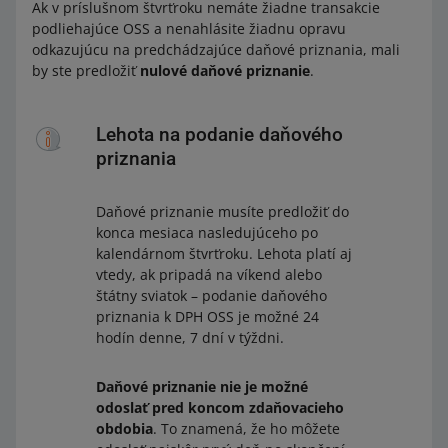
Ak v príslušnom štvrťroku nemáte žiadne transakcie
podliehajúce OSS a nenahlásite žiadnu opravu
odkazujúcu na predchádzajúce daňové priznania, mali
by ste predložiť
nulové daňové priznanie
.
Lehota na podanie daňového
priznania
Daňové priznanie musíte predložiť do
konca mesiaca nasledujúceho po
kalendárnom štvrťroku. Lehota platí aj
vtedy, ak pripadá na víkend alebo
štátny sviatok – podanie daňového
priznania k DPH OSS je možné 24
hodín denne, 7 dní v týždni.
Daňové priznanie nie je možné
odoslať pred koncom zdaňovacieho
obdobia
. To znamená, že ho môžete