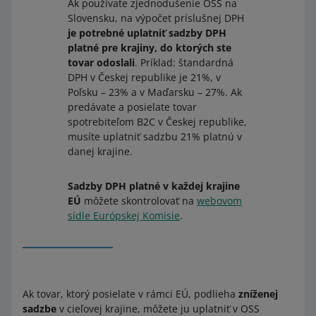
Ak používate zjednodušenie OSS na
Slovensku, na výpočet príslušnej DPH
je potrebné uplatniť sadzby DPH
platné pre krajiny, do ktorých ste
tovar odoslali
. Príklad: štandardná
DPH v Českej republike je 21%, v
Poľsku – 23% a v Maďarsku – 27%. Ak
predávate a posielate tovar
spotrebiteľom B2C v Českej republike,
musíte uplatniť sadzbu 21% platnú v
danej krajine.
Sadzby DPH platné v každej krajine
EÚ
môžete skontrolovať na
webovom
sídle Európskej Komisie
.
Ak tovar, ktorý posielate v rámci EÚ, podlieha
zníženej
sadzbe
v cieľovej krajine, môžete ju uplatniť v OSS