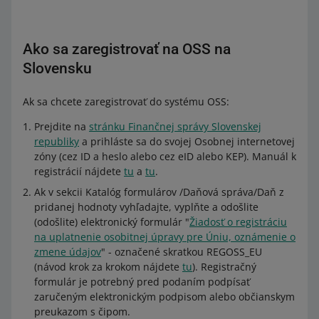
Ako sa zaregistrovať na OSS na
Slovensku
Ak sa chcete zaregistrovať do systému OSS:
Prejdite na
stránku Finančnej správy Slovenskej
republiky
a prihláste sa do svojej Osobnej internetovej
zóny (cez ID a heslo alebo cez eID alebo KEP). Manuál k
registrácií nájdete
tu
a
tu
.
Ak v sekcii Katalóg formulárov /Daňová správa/Daň z
pridanej hodnoty vyhľadajte, vyplňte a odošlite
(odošlite) elektronický formulár "
Žiadosť o registráciu
na uplatnenie osobitnej úpravy pre Úniu, oznámenie o
zmene údajov
" - označené skratkou REGOSS_EU
(návod krok za krokom nájdete
tu
). Registračný
formulár je potrebný pred podaním podpísať
zaručeným elektronickým podpisom alebo občianskym
preukazom s čipom.