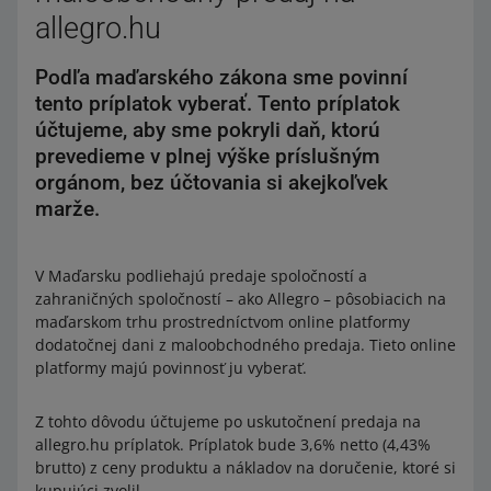
allegro.hu
Podľa maďarského zákona sme povinní
tento príplatok vyberať. Tento príplatok
účtujeme, aby sme pokryli daň, ktorú
prevedieme v plnej výške príslušným
orgánom, bez účtovania si akejkoľvek
marže.
V Maďarsku podliehajú predaje spoločností a
zahraničných spoločností – ako Allegro – pôsobiacich na
maďarskom trhu prostredníctvom online platformy
dodatočnej dani z maloobchodného predaja. Tieto online
platformy majú povinnosť ju vyberať.
Z tohto dôvodu účtujeme po uskutočnení predaja na
allegro.hu príplatok. Príplatok bude 3,6% netto (4,43%
brutto) z ceny produktu a nákladov na doručenie, ktoré si
kupujúci zvolil.