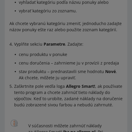
vyhľadať kategóriu podľa názvu ponuky alebo
vybrať kategóriu zo zoznamu.
Ak chcete vybranú kategóriu zmeniť, jednoducho zadajte
názov ponuky ešte raz alebo použite zoznam kategórií.
Vyplňte sekciu
Parametre
. Zadajte:
cenu produktu v ponuke
cenu doručenia – zahrnieme ju v provízii z predaja
stav produktu – prednastavili sme hodnotu
Nové
.
Ak chcete, môžete ju upraviť.
Zaškrtnite pole vedľa loga
Allegro Smart!
, ak používate
tento program a chcete zahrnúť tieto náklady do
výpočtov. Keď to urobíte, zadané náklady na doručenie
budú zobrazené sivou farbou a nebudú zahrnuté.
V súčasnosti môžete zahrnúť náklady
za Allegro Smart!
iba na allegro.pl
. Pri