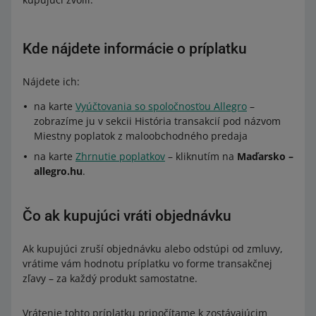
Kde nájdete informácie o príplatku
Nájdete ich:
na karte
Vyúčtovania so spoločnosťou Allegro
–
zobrazíme ju v sekcii História transakcií pod názvom
Miestny poplatok z maloobchodného predaja
na karte
Zhrnutie poplatkov
– kliknutím na
Maďarsko –
allegro.hu
.
Čo ak kupujúci vráti objednávku
Ak kupujúci zruší objednávku alebo odstúpi od zmluvy,
vrátime vám hodnotu príplatku vo forme transakčnej
zľavy – za každý produkt samostatne.
Vrátenie tohto príplatku pripočítame k zostávajúcim