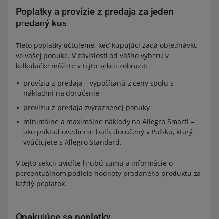
Poplatky a provízie z predaja za jeden
predaný kus
Tieto poplatky účtujeme, keď kupujúci zadá objednávku
vo vašej ponuke. V závislosti od vášho výberu v
kalkulačke môžete v tejto sekcii zobraziť:
províziu z predaja – vypočítanú z ceny spolu s
nákladmi na doručenie
províziu z predaja zvýraznenej ponuky
minimálne a maximálne náklady na Allegro Smart! –
ako príklad uvedieme balík doručený v Poľsku, ktorý
vyúčtujete s Allegro Standard.
V tejto sekcii uvidíte hrubú sumu a informácie o
percentuálnom podiele hodnoty predaného produktu za
každý poplatok.
Opakujúce sa poplatky