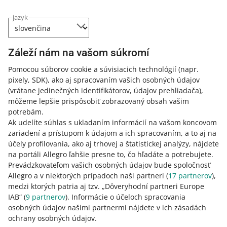
Čo ak si kupujúci vyberie jeden spôsob
Áno, platí to pre všetky formy dopravy, ak náklady znáša
bude sa vzťahovať na celú províziu za danú transakciu, a
doručenia, ale po neúspešnej platbe to skúsi
kupujúci.
jazyk
nie na časť nákladov. O vrátenie provízie požiadate podľa
znova a vyberie si iný spôsob (v inej cene)?
platných pravidiel.
Ako vypočítate províziu, keď si kupujúci nevybral
Pri výpočte provízie z predaja zohľadníme cenu prvého
spôsob doručenia z tých, ktoré sú k dispozícii vo
Záleží nám na vašom súkromí
zvoleného spôsobu dopravy.
formulári, ale ručne zadal náklady na doručenie?
Pomocou súborov cookie a súvisiacich technológií
(napr.
Kde nájdem informácie o provízii z predaja
pixely, SDK)
, ako aj spracovaním vašich osobných údajov
Ak si kupujúci nevybral doručenie zo spôsobov
účtovanej za predané produkty?
(vrátane jedinečných identifikátorov, údajov prehliadača)
,
dostupných v ponuke a vo formulári o možnostiach
môžeme lepšie prispôsobiť zobrazovaný obsah vašim
doručenia a platby vybral si iný spôsob doručenia a
Vypočíta kalkulačka províziu z predaja vrátane
Výšku účtovanej provízie z predaja nájdete vždy v záložke
potrebám.
ručne zadal náklady na doručenie, vypočítame províziu
nákladov na doručenie?
Vyúčtovania so spoločnosťou Allegro
vo svojom účte – v
Ak udelíte súhlas s ukladaním informácií na vašom koncovom
zo sumy nákupu vrátane týchto nákladov na doručenie.
časti
História transakcií
.
zariadení a prístupom k údajom a ich spracovaním, a to aj na
Ak potom kupujúci zmení spôsob doručenia, províziu z
Ako môžem skontrolovať poplatky v API?
Na výpočet poplatkov za inzerciu a provízie z predaja
účely profilovania, ako aj trhovej a štatistickej analýzy, nájdete
predaja už nebudeme účtovať.
použite
kalkulačku poplatkov
. Cenová ponuka sa vzťahuje
na portáli Allegro ľahšie presne to, čo hľadáte a potrebujete.
na objednávky s doručením zadarmo.
Pomocou príslušných API zdrojov vypočítate poplatky pre
Prevádzkovateľom vašich osobných údajov bude spoločnosť
konkrétnu ponuku.
Viac informácií
.
Allegro a v niektorých prípadoch naši partneri (
17
partnerov
),
Čas čítania: 1 min.
medzi ktorých patria aj tzv. „Dôveryhodní partneri Europe
IAB“ (
9
partnerov
). Informácie o účeloch spracovania
osobných údajov našimi partnermi nájdete v ich zásadách
Poplatky na portáli Allegro
ochrany osobných údajov.