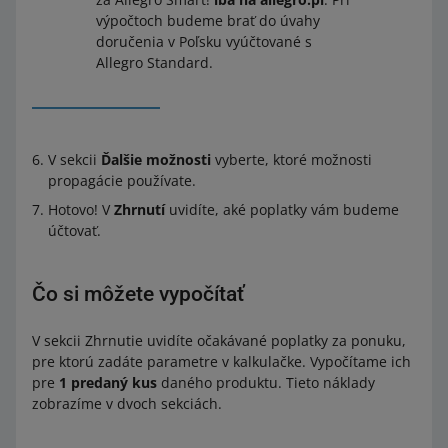
výpočtoch budeme brať do úvahy
doručenia v Poľsku vyúčtované s
Allegro Standard.
V sekcii
Ďalšie možnosti
vyberte, ktoré možnosti
propagácie používate.
Hotovo! V
Zhrnutí
uvidíte, aké poplatky vám budeme
účtovať.
Čo si môžete vypočítať
V sekcii Zhrnutie uvidíte očakávané poplatky za ponuku,
pre ktorú zadáte parametre v kalkulačke. Vypočítame ich
pre
1 predaný kus
daného produktu. Tieto náklady
zobrazíme v dvoch sekciách.