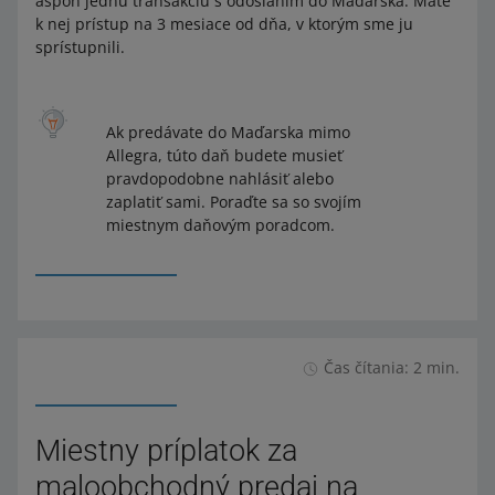
aspoň jednu transakciu s odoslaním do Maďarska. Máte
k nej prístup na 3 mesiace od dňa, v ktorým sme ju
sprístupnili.
Ak predávate do Maďarska mimo
Allegra, túto daň budete musieť
pravdopodobne nahlásiť alebo
zaplatiť sami. Poraďte sa so svojím
miestnym daňovým poradcom.
Čas čítania: 2 min.
Miestny príplatok za
maloobchodný predaj na