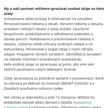
Pozrite sa, aké poplatky účtujeme v
My a naši partneri môžeme spracúvať osobné údaje na tieto
spoločnosti Allegro.
účely:
Uchovávanie alebo prístup k informáciám na zariadení
.
PREJSŤ NA STRÁNKU
Personalizovaná reklama a obsah, meranie reklamy a obsahu,
prieskum cieľových skupín a vývoj služieb
.
Zaručenie
bezpečnosti, predchádzanie a odhaľovanie podvodov a
oprava porúch
.
Poskytovanie a prezentovanie reklamy a
obsahu
.
Uloženie volieb ochrany osobných údajov a ich
Potrebujete pomoc?
komunikácia
.
Porovnávať a spájať údaje z iných zdrojov
údajov
.
Prepojenie rôznych zariadení
.
Identifikácia zariadení
KONTAKTUJTE NÁS
na základe informácií prenášaných automaticky
.
Vaše osobné údaje sa spracúvajú aj preto, aby sme vám
uľahčili používanie našich webových stránok.
Účely spracovania sú podrobne opísané v nastaveniach, ktoré
sa zobrazia po kliknutí na možnosť ZMENIŤ SÚHLASY a v
Zásadách používania súborov cookie.
Váš súhlas je dobrovoľný a platí 12 mesiacov. Môžete ho
kedykoľvek odvolať alebo obnoviť v záložke
Nastavenia
súborov cookie
na hlavnej stránke. Odvolanie súhlasu nemá