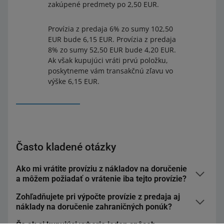
zakúpené predmety po 2,50 EUR.
Provízia z predaja 6% zo sumy 102,50
EUR bude 6,15 EUR. Provízia z predaja
8% zo sumy 52,50 EUR bude 4,20 EUR.
Ak však kupujúci vráti prvú položku,
poskytneme vám transakčnú zľavu vo
výške 6,15 EUR.
Často kladené otázky
Ako mi vrátite províziu z nákladov na doručenie
a môžem požiadať o vrátenie iba tejto provízie?
Zohľadňujete pri výpočte provízie z predaja aj
Pretože účtujeme jednu províziu – nerozdeľujeme ju na
náklady na doručenie zahraničných ponúk?
časť z hodnoty produktu a časť z nákladov na doručenie.
Ak teda požiadate o transakčnú zľavu (vrátenie provízie),