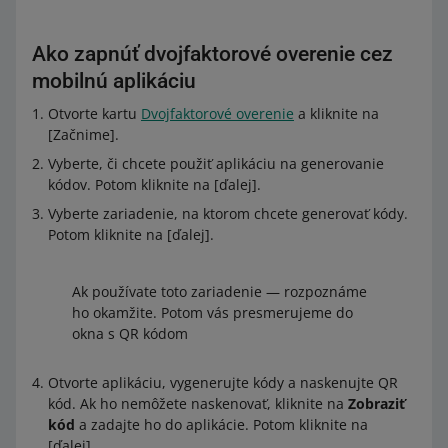
Ako zapnúť dvojfaktorové overenie cez
mobilnú aplikáciu
Otvorte kartu
Dvojfaktorové overenie
a kliknite na
[Začnime].
Vyberte, či chcete použiť aplikáciu na generovanie
kódov. Potom kliknite na [ďalej].
Vyberte zariadenie, na ktorom chcete generovať kódy.
Potom kliknite na [ďalej].
Ak používate toto zariadenie — rozpoznáme
ho okamžite. Potom vás presmerujeme do
okna s QR kódom
Otvorte aplikáciu, vygenerujte kódy a naskenujte QR
kód. Ak ho nemôžete naskenovať, kliknite na
Zobraziť
kód
a zadajte ho do aplikácie. Potom kliknite na
[ďalej].