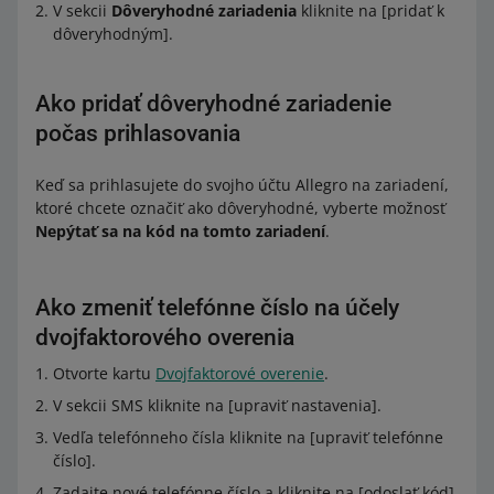
V sekcii
Dôveryhodné zariadenia
kliknite na [pridať k
dôveryhodným].
Ako pridať dôveryhodné zariadenie
počas prihlasovania
Keď sa prihlasujete do svojho účtu Allegro na zariadení,
ktoré chcete označiť ako dôveryhodné, vyberte možnosť
Nepýtať sa na kód na tomto zariadení
.
Ako zmeniť telefónne číslo na účely
dvojfaktorového overenia
Otvorte kartu
Dvojfaktorové overenie
.
V sekcii SMS kliknite na [upraviť nastavenia].
Vedľa telefónneho čísla kliknite na [upraviť telefónne
číslo].
Zadajte nové telefónne číslo a kliknite na [odoslať kód].