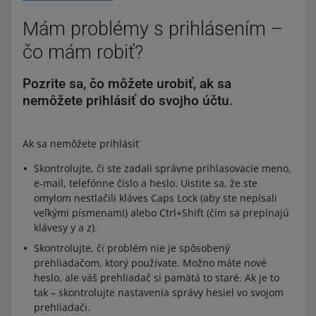
Mám problémy s prihlásením –
čo mám robiť?
Pozrite sa, čo môžete urobiť, ak sa
nemôžete prihlásiť do svojho účtu.
Ak sa nemôžete prihlásiť
Skontrolujte, či ste zadali správne prihlasovacie meno,
e-mail, telefónne číslo a heslo. Uistite sa, že ste
omylom nestlačili kláves Caps Lock (aby ste nepísali
veľkými písmenami) alebo Ctrl+Shift (čím sa prepínajú
klávesy y a z).
Skontrolujte, či problém nie je spôsobený
prehliadačom, ktorý používate. Možno máte nové
heslo, ale váš prehliadač si pamätá to staré. Ak je to
tak – skontrolujte nastavenia správy hesiel vo svojom
prehliadači.