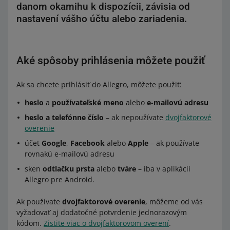
danom okamihu k dispozícii, závisia od
nastavení vášho účtu alebo zariadenia.
Aké spôsoby prihlásenia môžete použiť
Ak sa chcete prihlásiť do Allegro, môžete použiť:
heslo
a
používateľské meno
alebo
e-mailovú adresu
heslo a telefónne číslo
– ak nepoužívate
dvojfaktorové
overenie
účet
Google
,
Facebook
alebo
Apple
– ak používate
rovnakú e-mailovú adresu
sken
odtlačku prsta
alebo
tváre
– iba v aplikácii
Allegro pre Android.
Ak používate
dvojfaktorové overenie
, môžeme od vás
vyžadovať aj dodatočné potvrdenie jednorazovým
kódom.
Zistite viac o dvojfaktorovom overení
.