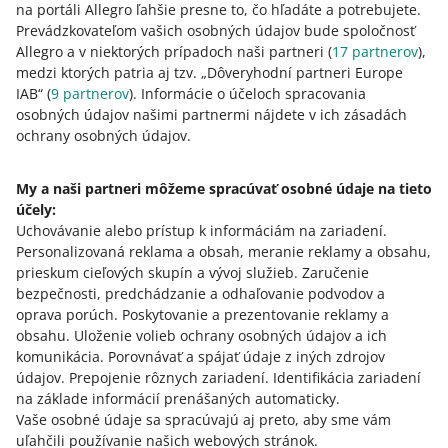
na portáli Allegro ľahšie presne to, čo hľadáte a potrebujete.
Prejdite do záložky
Prístupové kľúče
. Nájdete ju v
Prevádzkovateľom vašich osobných údajov bude spoločnosť
nastaveniach svojho účtu v sekcii
Bezpečnosť
.
Allegro a v niektorých prípadoch naši partneri (
17
partnerov
),
Kliknite na [vytvoriť prístupový kľúč].
medzi ktorých patria aj tzv. „Dôveryhodní partneri Europe
IAB“ (
9
partnerov
). Informácie o účeloch spracovania
Zobrazí sa nové okno s niekoľkými možnosťami na
osobných údajov našimi partnermi nájdete v ich zásadách
výber. Môžu sa líšiť v závislosti od operačného
ochrany osobných údajov.
systému a zariadenia, ktoré používate. Ak chcete
vytvoriť nový prístupový kľúč, postupujte podľa
pokynov v tomto okne.
My a naši partneri môžeme spracúvať osobné údaje na tieto
Ak sa vám podarilo vytvoriť prístupový kľúč, uvidíte ho
účely:
v záložke
Prístupové kľúče
. Uvidíte tam informácie o
Uchovávanie alebo prístup k informáciám na zariadení
.
tom, kedy bol prístupový kľúč vytvorený a ktorý
Personalizovaná reklama a obsah, meranie reklamy a obsahu,
program na vašom zariadení k nemu má prístup.
prieskum cieľových skupín a vývoj služieb
.
Zaručenie
bezpečnosti, predchádzanie a odhaľovanie podvodov a
Hotovo! Od tohto okamihu sa môžete prihlásiť do
oprava porúch
.
Poskytovanie a prezentovanie reklamy a
systému Allegro rovnakým spôsobom, akým odomknete
obsahu
.
Uloženie volieb ochrany osobných údajov a ich
svoje zariadenie.
komunikácia
.
Porovnávať a spájať údaje z iných zdrojov
údajov
.
Prepojenie rôznych zariadení
.
Identifikácia zariadení
na základe informácií prenášaných automaticky
.
Vaše osobné údaje sa spracúvajú aj preto, aby sme vám
Čo získate použitím prístupového kľúča pri
uľahčili používanie našich webových stránok.
dvojfaktorovom overení