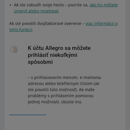
Ak ste zabudli svoje heslo – pozrite sa,
ako ho môžete
zmeniť alebo resetovať
.
Ak ste povolili dvojfaktorové overenie –
viac informácií o
tejto funkcii
.
K účtu Allegro sa môžete
prihlásiť niekoľkými
spôsobmi
– s prihlasovacím menom, e-mailovou
adresou alebo telefónnym číslom (ak
ste povolili túto možnosť). Ak máte
problémy s prihlásením pomocou
jednej možnosti, skúste inú.