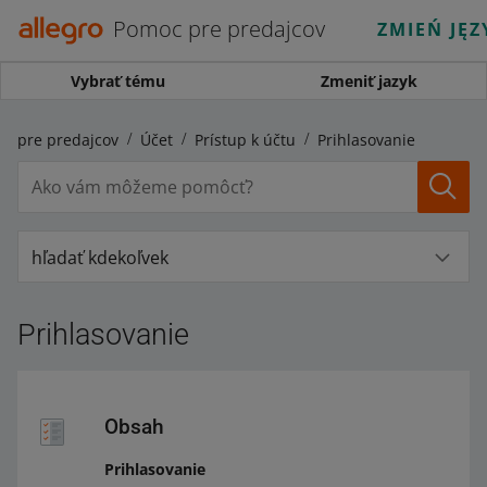
Pomoc pre predajcov
ZMIEŃ JĘZ
Vybrať tému
Zmeniť jazyk
c pre predajcov
Účet
Prístup k účtu
Prihlasovanie
hľadať kdekoľvek
Prihlasovanie
Obsah
Prihlasovanie