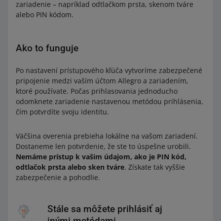
zariadenie – napríklad odtlačkom prsta, skenom tváre
alebo PIN kódom.
Ako to funguje
Po nastavení prístupového kľúča vytvoríme zabezpečené
pripojenie medzi vaším účtom Allegro a zariadením,
ktoré používate. Počas prihlasovania jednoducho
odomknete zariadenie nastavenou metódou prihlásenia,
čím potvrdíte svoju identitu.
Väčšina overenia prebieha lokálne na vašom zariadení.
Dostaneme len potvrdenie, že ste to úspešne urobili.
Nemáme prístup k vašim údajom, ako je PIN kód,
odtlačok prsta alebo sken tváre
. Získate tak vyššie
zabezpečenie a pohodlie.
Stále sa môžete prihlásiť aj
inými metódami