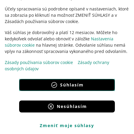
Účely spracovania sú podrobne opísané v nastaveniach, ktoré
Keď sa prihlásite pomocou prístupového kľúča,
sa zobrazia po kliknutí na možnosť ZMENIŤ SÚHLASY a v
nepotrebujeme žiadne ďalšie potvrdenie
. V rámci
Zásadách používania súborov cookie.
dvojfaktorového overenia
ho nebudeme žiadať – ani keď
ste túto možnosť vo svojom účte povolili.
Váš súhlas je dobrovoľný a platí 12 mesiacov. Môžete ho
kedykoľvek odvolať alebo obnoviť v záložke
Nastavenia
súborov cookie
na hlavnej stránke. Odvolanie súhlasu nemá
Nastavenia dvojfaktorového overenia vo vašom účte však
vplyv na zákonnosť spracovania vykonaného pred odvolaním.
nezmeníme. Ak sa po zadaní prístupového kľúča budete
chcieť prihlásiť inou metódou, stále vás požiadame o
Zásady používania súborov cookie
Zásady ochrany
potvrdenie.
osobných údajov
Súhlasím
Ako vypnúť prihlásenie pomocou
prístupového kľúča a odstrániť prístupový
kľúč zo zariadenia
Nesúhlasím
Ak chcete bezpečne vypnúť túto metódu prihlásenia,
odstráňte prístupový kľúč z vášho účtu Allegro aj zo
Zmeniť moje súhlasy
zariadenia.