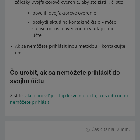
záložky Dvojfaktorové overenie, aby ste zistili, či ste:
povolili dvojfaktorové overenie
poskytli aktuálne kontaktné číslo – môže
sa líšiť od čísla uvedeného v údajoch o
účte
Ak sa nemôžete prihlásiť inou metódou – kontaktujte
nás.
Čo urobiť, ak sa nemôžete prihlásiť do
svojho účtu
Zistite,
ako obnoviť prístup k svojmu účtu, ak sa do neho
nemôžete prihlásiť
.
Čas čítania: 2 min.