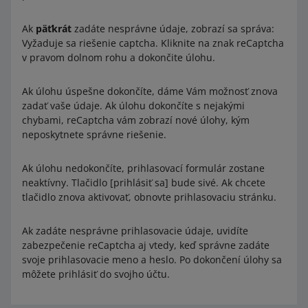
Ak
päťkrát
zadáte nesprávne údaje, zobrazí sa správa:
Vyžaduje sa riešenie captcha. Kliknite na znak reCaptcha
v pravom dolnom rohu a dokončite úlohu.
Ak úlohu úspešne dokončíte, dáme Vám možnosť znova
zadať vaše údaje. Ak úlohu dokončíte s nejakými
chybami, reCaptcha vám zobrazí nové úlohy, kým
neposkytnete správne riešenie.
Ak úlohu nedokončíte, prihlasovací formulár zostane
neaktívny. Tlačidlo [prihlásiť sa] bude sivé. Ak chcete
tlačidlo znova aktivovať, obnovte prihlasovaciu stránku.
Ak zadáte nesprávne prihlasovacie údaje, uvidíte
zabezpečenie reCaptcha aj vtedy, keď správne zadáte
svoje prihlasovacie meno a heslo. Po dokončení úlohy sa
môžete prihlásiť do svojho účtu.