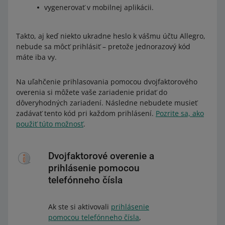
vygenerovať v mobilnej aplikácii.
Takto, aj keď niekto ukradne heslo k vášmu účtu Allegro,
nebude sa môcť prihlásiť – pretože jednorazový kód
máte iba vy.
Na uľahčenie prihlasovania pomocou dvojfaktorového
overenia si môžete vaše zariadenie pridať do
dôveryhodných zariadení. Následne nebudete musieť
zadávať tento kód pri každom prihlásení.
Pozrite sa, ako
použiť túto možnosť
.
Dvojfaktorové overenie a
prihlásenie pomocou
telefónneho čísla
Ak ste si aktivovali
prihlásenie
pomocou telefónneho čísla
,