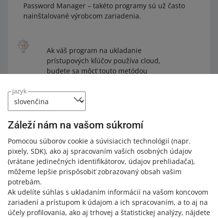
Password Manager – takéto programy sú už často
nainštalované výrobcom zariadenia.
Ak váš program na ukladanie
prístupových kľúčov používa cloud,
budete sa môcť touto metódou
prihlásiť na viacerých zariadeniach.
jazyk
V prípade programov, ktoré
nepoužívajú cloud, môžete vytvoriť
Záleží nám na vašom súkromí
samostatné prístupové kľúče pre
rôzne zariadenia.
Pomocou súborov cookie a súvisiacich technológií
(napr.
pixely, SDK)
, ako aj spracovaním vašich osobných údajov
(vrátane jedinečných identifikátorov, údajov prehliadača)
,
môžeme lepšie prispôsobiť zobrazovaný obsah vašim
potrebám.
Ak udelíte súhlas s ukladaním informácií na vašom koncovom
Ako povoliť prihlasovanie pomocou
zariadení a prístupom k údajom a ich spracovaním, a to aj na
prístupového kľúča
účely profilovania, ako aj trhovej a štatistickej analýzy, nájdete