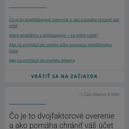
Čo je to dvojfaktorové overenie a ako pomáha chrániť váš
účet
Mám problémy s prihlásením – čo mám robiť?
Ako sa prihlásiť do svojho účtu pomocou telefónneho
čísla
Ako sa prihlásiť do portálu Allegro
VRÁTIŤ SA NA ZAČIATOK
Čas čítania: 5 min.
Čo je to dvojfaktorové overenie
a ako pomáha chrániť váš účet