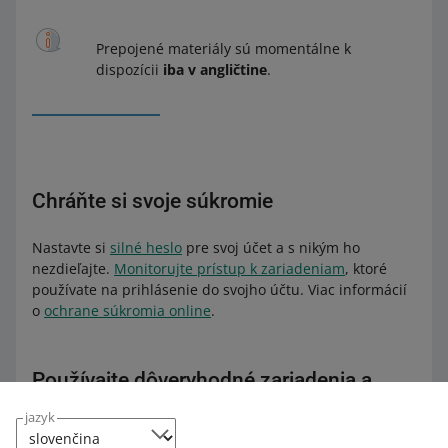
Prepojené materiály sú momentálne k
dispozícii
iba v angličtine
.
Chráňte si svoje súkromie
Nastavte si
silné heslo
pre svoj účet a s nikým ho
nezdieľajte.
Monitorujte prístup k zariadeniam
, ktoré
používate na prihlásenie do svojho účtu. Viac informácií
o
ochrane súkromia online
.
Používajte dôveryhodné zariadenia a
aplikácie
jazyk