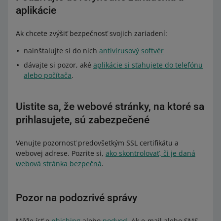
aplikácie
Ak chcete zvýšiť bezpečnosť svojich zariadení:
nainštalujte si do nich
antivírusový softvér
dávajte si pozor, aké
aplikácie si sťahujete do telefónu
alebo počítača
.
Uistite sa, že webové stránky, na ktoré sa
prihlasujete, sú zabezpečené
Venujte pozornosť predovšetkým SSL certifikátu a
webovej adrese. Pozrite si,
ako skontrolovať, či je daná
webová stránka bezpečná
.
Pozor na podozrivé správy
Môže ísť o
phishing
alebo
podvod
. Ak e-mail alebo SMS