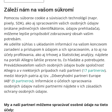
Ak chcete zvýšiť bezpečnosť svojich zariadení,
nainštalujte si do nich
antivírusový softvér
. Venujte
Záleží nám na vašom súkromí
zvláštnu pozornosť tomu, aké
aplikácie si sťahujete do
telefónu alebo počítača
.
Pomocou súborov cookie a súvisiacich technológií
(napr.
pixely, SDK)
, ako aj spracovaním vašich osobných údajov
(vrátane jedinečných identifikátorov, údajov prehliadača)
,
môžeme lepšie prispôsobiť zobrazovaný obsah vašim
Uistite sa, že webové stránky, na ktoré sa
potrebám.
prihlasujete, sú zabezpečené
Ak udelíte súhlas s ukladaním informácií na vašom koncovom
zariadení a prístupom k údajom a ich spracovaním, a to aj na
Venujte pozornosť predovšetkým SSL certifikátu a
účely profilovania, ako aj trhovej a štatistickej analýzy, nájdete
webovej adrese. Pozrite si,
ako skontrolovať, či je daná
na portáli Allegro ľahšie presne to, čo hľadáte a potrebujete.
webová stránka bezpečná
.
Prevádzkovateľom vašich osobných údajov bude spoločnosť
Allegro a v niektorých prípadoch naši partneri (
17
partnerov
),
medzi ktorých patria aj tzv. „Dôveryhodní partneri Europe
Pozor na podozrivé správy
IAB“ (
9
partnerov
). Informácie o účeloch spracovania
osobných údajov našimi partnermi nájdete v ich zásadách
ochrany osobných údajov.
Môže ísť o
phishing
alebo
podvod
. Ak e-mail alebo SMS
vyzerá podozrivo, buďte v strehu. Neotvárajte prílohy a
neklikajte na odkazy, kým sa neuistíte,
kto správu
My a naši partneri môžeme spracúvať osobné údaje na tieto
odoslal
.
účely: