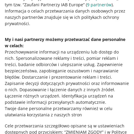
czy jesteś producentem baterii
tym tzw. “Zaufani Partnerzy IAB Europe” (
9
partnerów
).
11 sierpnia 2025 09:51
Informacja o celach przetwarzania danych osobowych przez
naszych partnerów znajduje się w ich politykach ochrony
Dostosowujemy kolejne opcje na naszej platformie, aby
prywatności.
pomóc Ci prowadzić sprzedaż na Allegro zgodnie z
prawem. Dowiedz się więcej.
My i nasi partnerzy możemy przetwarzać dane personalne
w celach:
Od teraz niektórzy sprzedający skorzystają z nowych
Przechowywanie informacji na urządzeniu lub dostęp do
metod weryfikacji tożsamości
nich
.
Spersonalizowane reklamy i treści, pomiar reklam i
5 lipca 2024 16:34
treści, badanie odbiorców i ulepszanie usług
.
Zapewnienie
Dowiedz się więcej.
bezpieczeństwa, zapobieganie oszustwom i naprawianie
błędów
.
Dostarczanie i prezentowanie reklam i treści
.
ZOBACZ STARSZE
Zapisanie decyzji dotyczących prywatności oraz informowanie
o nich
.
Dopasowanie i łączenie danych z innych źródeł
.
Łączenie różnych urządzeń
.
Identyfikacja urządzeń na
podstawie informacji przesyłanych automatycznie
.
Twoje dane personalne przetwarzamy również w celu
ułatwiania korzystania z naszych stron
Cele przetwarzania szczegółowo opisane są w ustawieniach
dostępnych pod przyciskiem: “ZMIENIAM ZGODY” i w Polityce