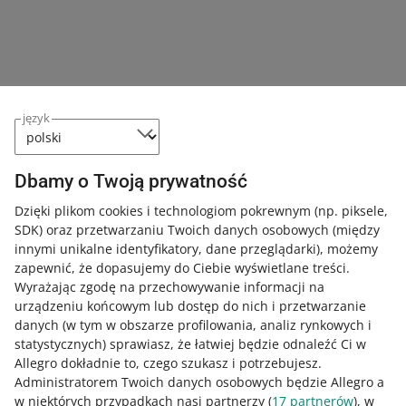
23 kwietnia 2026 13:49
Teraz na swoim koncie możesz włączyć jedną z
najbezpieczniejszych metod logowania. Sprawdź, czym
są klucze dostępu i jak wykorzystasz je na Allegro.
Uprościliśmy zarządzanie dostępami do Twojego konta
język
20 października 2025 12:24
Teraz łatwiej nadasz pracownikom uprawnienia.
Dbamy o Twoją prywatność
Sprawdź szczegóły.
Dzięki plikom cookies i technologiom pokrewnym
(np. piksele,
SDK)
oraz przetwarzaniu Twoich danych osobowych
(między
Rozporządzenie o bateriach weszło już w życie.
innymi unikalne identyfikatory, dane przeglądarki)
, możemy
Zobacz, jak dodasz dane wymagane przez prawo
zapewnić, że dopasujemy do Ciebie wyświetlane treści.
18 sierpnia 2025 15:02
Wyrażając zgodę na przechowywanie informacji na
urządzeniu końcowym lub dostęp do nich i przetwarzanie
Potrzebne dane uzupełnisz w zakładce EPR w Sales
danych (w tym w obszarze profilowania, analiz rynkowych i
Center – w zależności od tego, czy na danym rynku masz
statystycznych) sprawiasz, że łatwiej będzie odnaleźć Ci w
status producenta baterii.
Allegro dokładnie to, czego szukasz i potrzebujesz.
Administratorem Twoich danych osobowych będzie Allegro a
Złóż odpowiednie oświadczenie w zależności od tego,
w niektórych przypadkach nasi partnerzy (
17
partnerów
), w