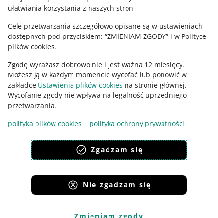
ułatwiania korzystania z naszych stron
Cele przetwarzania szczegółowo opisane są w ustawieniach
dostępnych pod przyciskiem: “ZMIENIAM ZGODY” i w Polityce
plików cookies.
Zgodę wyrażasz dobrowolnie i jest ważna 12 miesięcy.
Możesz ją w każdym momencie wycofać lub ponowić w
zakładce
Ustawienia plików cookies
na stronie głównej.
Wycofanie zgody nie wpływa na legalność uprzedniego
Ta strona jest też dostępna w innych językach
przetwarzania.
polityka plików cookies
polityka ochrony prywatności
wygląd:
motyw jasny
Zgadzam się
Nie zgadzam się
Serwisy Grupy Allegro
Allegro.cz
Allegro.sk
Allegro.hu
Onedelivery.cz
Zmieniam zgody