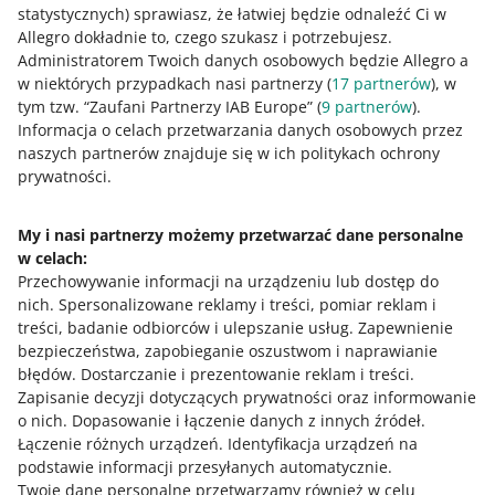
statystycznych) sprawiasz, że łatwiej będzie odnaleźć Ci w
Jak oceniasz te zmiany/nowości?
Allegro dokładnie to, czego szukasz i potrzebujesz.
Administratorem Twoich danych osobowych będzie Allegro a
0 - Porażka
10 - Rewelacja
w niektórych przypadkach nasi partnerzy (
17
partnerów
), w
tym tzw. “Zaufani Partnerzy IAB Europe” (
9
partnerów
).
0
1
2
3
4
5
6
7
Informacja o celach przetwarzania danych osobowych przez
naszych partnerów znajduje się w ich politykach ochrony
8
9
10
prywatności.
My i nasi partnerzy możemy przetwarzać dane personalne
w celach:
Potrzebujesz pomocy?
Przechowywanie informacji na urządzeniu lub dostęp do
nich
.
Spersonalizowane reklamy i treści, pomiar reklam i
Skontaktuj się z nami
treści, badanie odbiorców i ulepszanie usług
.
Zapewnienie
bezpieczeństwa, zapobieganie oszustwom i naprawianie
błędów
.
Dostarczanie i prezentowanie reklam i treści
.
Zapisanie decyzji dotyczących prywatności oraz informowanie
Zapytaj społeczność
o nich
.
Dopasowanie i łączenie danych z innych źródeł
.
Łączenie różnych urządzeń
.
Identyfikacja urządzeń na
podstawie informacji przesyłanych automatycznie
.
Zajrzyj na Allegro Gadane
Twoje dane personalne przetwarzamy również w celu