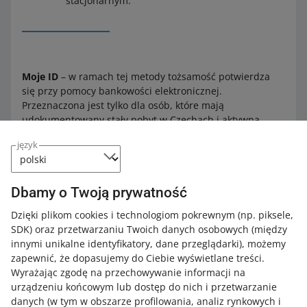
stacjonarnym.
Moje ID
– w ramach tej metody tożsamość potwierdza
się przy pomocy bankowości elektronicznej.
Przeznaczona jest tylko dla osób, które mają
udokumentowany stały pobyt w Czechach i aktywną
usługę potwierdzenia tożsamości
mojeID.cz
.
język
Więcej o nowych metodach weryfikacji danych dowiesz
się z naszej Pomocy:
Dbamy o Twoją prywatność
dla sprzedających z Polski
Dzięki plikom cookies i technologiom pokrewnym
(np. piksele,
dla sprzedających z innych niż Polska krajów
SDK)
oraz przetwarzaniu Twoich danych osobowych
(między
Europejskiego Obszaru Gospodarczego
innymi unikalne identyfikatory, dane przeglądarki)
, możemy
zapewnić, że dopasujemy do Ciebie wyświetlane treści.
dla sprzedających spoza Europejskiego Obszaru
Wyrażając zgodę na przechowywanie informacji na
Gospodarczego
.
urządzeniu końcowym lub dostęp do nich i przetwarzanie
danych (w tym w obszarze profilowania, analiz rynkowych i