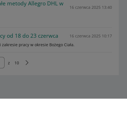
tałe metody Allegro DHL w
16 czerwca 2025 13:40
cy od 18 do 23 czerwca
16 czerwca 2025 10:17
 zakresie pracy w okresie Bożego Ciała.
z
10