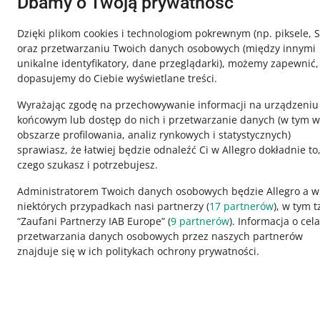
Dbamy o Twoją prywatność
Ta strona jest też dostępna w innych językach
Dzięki plikom cookies i technologiom pokrewnym
(np. piksele, 
oraz przetwarzaniu Twoich danych osobowych
(między innymi
o allegro.pl
unikalne identyfikatory, dane przeglądarki)
, możemy zapewnić,
dopasujemy do Ciebie wyświetlane treści.
polski
Wyrażając zgodę na przechowywanie informacji na urządzeniu
čeština
końcowym lub dostęp do nich i przetwarzanie danych (w tym w
English
obszarze profilowania, analiz rynkowych i statystycznych)
slovenčina
sprawiasz, że łatwiej będzie odnaleźć Ci w Allegro dokładnie to
czego szukasz i potrzebujesz.
Administratorem Twoich danych osobowych będzie Allegro a w
niektórych przypadkach nasi partnerzy (
17
partnerów
), w tym t
“Zaufani Partnerzy IAB Europe” (
9
partnerów
). Informacja o cel
wygląd:
motyw jasny
przetwarzania danych osobowych przez naszych partnerów
znajduje się w ich politykach ochrony prywatności.