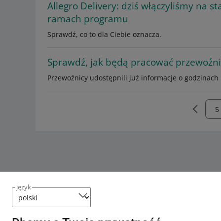
Allegro Delivery: dziś włączyliśmy na s
ramach programu
Sprawdź, co to dla Ciebie oznacza.
Sprawdź, jak będą pracować przewoźni
Przewoźnicy udostępnili już informacje o godzinach i
język