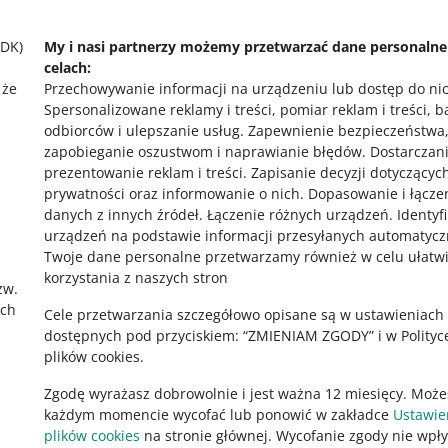
SDK)
My i nasi partnerzy możemy przetwarzać dane personaln
celach:
o allegro.cz
o
 że
Przechowywanie informacji na urządzeniu lub dostęp do ni
Spersonalizowane reklamy i treści, pomiar reklam i treści, 
polski
po
odbiorców i ulepszanie usług
.
Zapewnienie bezpieczeństwa
čeština
č
zapobieganie oszustwom i naprawianie błędów
.
Dostarczani
prezentowanie reklam i treści
.
Zapisanie decyzji dotyczącyc
English
E
prywatności oraz informowanie o nich
.
Dopasowanie i łącze
slovenčina
s
,
danych z innych źródeł
.
Łączenie różnych urządzeń
.
Identyf
urządzeń na podstawie informacji przesyłanych automatycz
Twoje dane personalne przetwarzamy również w celu ułatw
korzystania z naszych stron
zw.
ach
Cele przetwarzania szczegółowo opisane są w ustawieniach
dostępnych pod przyciskiem: “ZMIENIAM ZGODY” i w Polityc
plików cookies.
Zgodę wyrażasz dobrowolnie i jest ważna 12 miesięcy. Może
każdym momencie wycofać lub ponowić w zakładce
Ustawie
plików cookies
na stronie głównej. Wycofanie zgody nie wpł