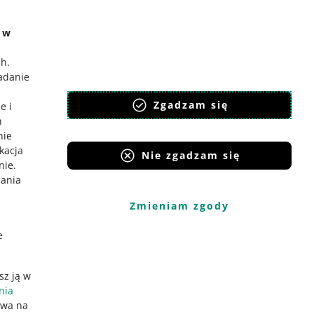
e w
 allegro.sk
ch
.
badanie
lski
,
Zgadzam się
eština
e i
h
nglish
nie
lovenčina
ikacja
Nie zgadzam się
nie
.
iania
Zmieniam zgody
e
sz ją w
nia
ywa na