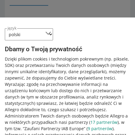
Aby ułatwić Ci planowanie, informacje o zmianach w
język
prawie oznaczyliśmy odpowiednim statusem – w
zależności od tego, ile czasu zostało do ich wejścia w
życie:
Dbamy o Twoją prywatność
wymaga weryfikacji
– to przepisy, które już
Dzięki plikom cookies i technologiom pokrewnym
(np. piksele,
obowiązują lub wejdą w życie za miesiąc. Dostosuj się
SDK)
oraz przetwarzaniu Twoich danych osobowych
(między
do nich już teraz, aby uniknąć ewentualnych
innymi unikalne identyfikatory, dane przeglądarki)
, możemy
ograniczeń w sprzedaży
zapewnić, że dopasujemy do Ciebie wyświetlane treści.
przygotuj się
– te regulacje wejdą w życie za około 3
Wyrażając zgodę na przechowywanie informacji na
miesiące. Sprawdź nowe obowiązki, jakie mogą Cię
urządzeniu końcowym lub dostęp do nich i przetwarzanie
dotyczyć
danych (w tym w obszarze profilowania, analiz rynkowych i
statystycznych) sprawiasz, że łatwiej będzie odnaleźć Ci w
zapoznaj się
– to przepisy, które będą obowiązywać za
Allegro dokładnie to, czego szukasz i potrzebujesz.
6-8 miesięcy. Masz czas, by się do nich przygotować.
Administratorem Twoich danych osobowych będzie Allegro a
w niektórych przypadkach nasi partnerzy (
17
partnerów
), w
Będziemy na bieżąco i z odpowiednim wyprzedzeniem
tym tzw. “Zaufani Partnerzy IAB Europe” (
9
partnerów
).
dodawać informacje o kolejnych zmianach w prawie,
Informacja o celach przetwarzania danych osobowych przez