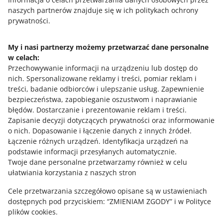
które mogą Cię dotyczyć. Dzięki temu zyskasz czas, aby
naszych partnerów znajduje się w ich politykach ochrony
spokojnie się do nich przygotować.
prywatności.
Ochrona marek
My i nasi partnerzy możemy przetwarzać dane personalne
w celach:
Przechowywanie informacji na urządzeniu lub dostęp do
W tej części znajdziesz te same informacje, co w
nich
zakładce
.
Spersonalizowane reklamy i treści, pomiar reklam i
Ochrona Marek
.
treści, badanie odbiorców i ulepszanie usług
.
Zapewnienie
bezpieczeństwa, zapobieganie oszustwom i naprawianie
błędów
.
Dostarczanie i prezentowanie reklam i treści
.
Zapisanie decyzji dotyczących prywatności oraz informowanie
Potrzebujesz pomocy?
o nich
.
Dopasowanie i łączenie danych z innych źródeł
.
Łączenie różnych urządzeń
.
Identyfikacja urządzeń na
SKONTAKTUJ SIĘ Z NAMI
podstawie informacji przesyłanych automatycznie
.
Twoje dane personalne przetwarzamy również w celu
ułatwiania korzystania z naszych stron
Cele przetwarzania szczegółowo opisane są w ustawieniach
dostępnych pod przyciskiem: “ZMIENIAM ZGODY” i w Polityce
plików cookies.