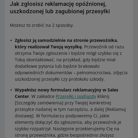
Jak zgłosisz reklamację opóźnionej,
Allegro Automat Pocztex
uszkodzonej lub zagubionej przesyłki
Allegro Przesyłka polecona
Możesz to zrobić na 2 sposoby.
Allegro MiniPrzesyłka
Allegro Kurier DPD
Zgłosisz ją samodzielnie na stronie przewoźnika,
Allegro Kurier DPD pobranie
który realizował Twoją wysyłkę.
Przewoźnik od razu
Allegro Odbiór w Punkcie DPD Pickup
otrzyma Twoje zgłoszenie i będzie mógł szybko się z
Tobą skontaktować, na przykład, gdy będzie miał
Allegro Odbiór w Punkcie DPD Pickup pobranie
dodatkowe pytania lub będzie brakowało
Allegro Kurier DPD – wysyłka z Polski za granicę
odpowiednich dokumentów – pełnomocnictwa, zdjęcia
uszkodzonej przesyłki czy protokołu szkody.
Allegro Kurier DHL – wysyłka z Polski za granicę
Allegro International
Wypełnisz nowy formularz reklamacyjny w Sales
Center
. W zakładce
Przesyłki i podjazdy
kliknij
Allegro Odbiór w Punkcie DPD Pickup Czechy
[Szczegóły zamówienia] przy Twojej konkretnej
Allegro Automaty Paczkowe DPD Czechy
przesyłce nadanej w tym narzędziu, a dalej [Reklamuj
Allegro Wysyłka z Polski do Czech – Odbiór w Punkcie
dostawę]. W formularzu podpowiemy Ci, jakie
Packeta
elementy dołączyć do zgłoszenia, aby przewoźnik je
szybko rozpatrzył. Następnie przekierujemy Cię na
Allegro Wysyłka z Polski do Czech – Odbiór w Punkcie
stronę przewoźnika, gdzie bezpośrednio złożysz
Packeta pobranie