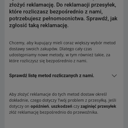
złożyć reklamację. Do reklamacji przesyłek,
które rozliczasz bezpośrednio z nami,
potrzebujesz pełnomocnictwa. Sprawdź, jak
zgłosić taką reklamację.
Chcemy, aby kupujący mieli coraz większy wybór metod
dostawy swoich zakupów. Dlatego cały czas
udostępniamy nowe metody, w tym również takie, za
które rozliczysz się bezpośrednio z nami.
Sprawdź listę metod rozliczanych z nami.
Allegro Delivery
Allegro Paczkomaty InPost w ramach Allegro Smart!
Aby złożyć reklamacje do tych metod dostaw określ
dokładnie, czego dotyczy Twój problem z przesyłką. Jeśli
Allegro Kurier Pocztex
dotyczy on
opóźnień
,
uszkodzeń
czy
zaginięć przesyłek
Allegro Kurier Pocztex pobranie
złóż reklamację bezpośrednio do przewoźnika.
Allegro Odbiór w Punkcie Pocztex
Allegro Odbiór w Punkcie Pocztex pobranie