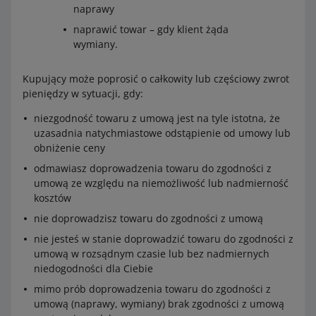
we
od dnia nadania przesyłki
naprawy
Ram
W ciągu 7 dni od dnia złożenia reklamacji. W
naprawić towar – gdy klient żąda
Rozpatrzenie reklamacji
y
wyjątkowych sytuacjach czas oczekiwania na
wymiany.
czas
odpowiedź może się przedłużyć do 30 dni
Kto
InPost
owe
Kupujący może poprosić o całkowity lub częściowy zwrot
Ram
W ciągu 30 dni od dnia złożenia reklamacji. W
pieniędzy w sytuacji, gdy:
Dołączenie brakujących dokumentów
y
przypadku reklamacji ze względu na zagubienie
czas
przesyłki: 30 dni od nadania przesyłki
niezgodność towaru z umową jest na tyle istotna, że
Kto
Ty
owe
uzasadnia natychmiastowe odstąpienie od umowy lub
obniżenie ceny
Ramy
W ciągu 7 dni od otrzymania informacji o
Dołączenie brakujących dokumentów
czasowe
odmawiasz doprowadzenia towaru do zgodności z
brakujących dokumentach
umową ze względu na niemożliwość lub nadmierność
Kto
Ty
Odwołanie od decyzji
kosztów
Ramy
W ciągu 7 dni od otrzymania informacji o
nie doprowadzisz towaru do zgodności z umową
Kto
Ty
czasowe
brakujących dokumentach
nie jesteś w stanie doprowadzić towaru do zgodności z
Ramy
W ciągu 14 dni od otrzymania odpowiedzi
umową w rozsądnym czasie lub bez nadmiernych
Odwołanie od decyzji
czasowe
na reklamację
niedogodności dla Ciebie
Kto
Ty
mimo prób doprowadzenia towaru do zgodności z
Rozpatrzenie odwołania
umową (naprawy, wymiany) brak zgodności z umową
Ramy
W ciągu 14 dni od otrzymania odpowiedzi