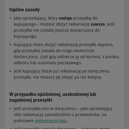
Packeta
Ogólne zasady
Allegro Wysyłka z Polski do Węgier – Odbiór w Punkcie
Jako sprzedający, który
nadaje
przesyłkę do
Packeta pobranie
kupującego – możesz złożyć reklamację
zawsze
, jeśli
Allegro Wysyłka z Polski do Węgier – Automaty
przesyłka nie została jeszcze dostarczona do
Paczkowe Packeta
kupującego.
Allegro Wysyłka z Polski do Węgier – Automaty
Kupujący może złożyć reklamację przesyłki dopiero,
Paczkowe Packeta pobranie.
gdy przesyłka została do niego skutecznie
dostarczona, czyli gdy odbierze ją od kuriera, z punktu
odbioru lub automatu paczkowego.
Jeśli kupujący złożył już reklamację po doręczeniu
przesyłki, nie możesz jej złożyć po raz kolejny.
W przypadku opóźnionej, uszkodzonej lub
zagubionej przesyłki
Jeśli przesyłka jest w doręczeniu – jako sprzedający
złóż reklamację samodzielnie u przewoźnika, na
podstawie
pełnomocnictwa
.
Jeśli przesyłka została doręczona – kupujący może