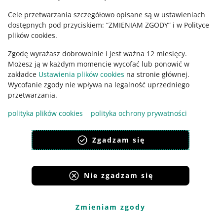
reklamacji.
Cele przetwarzania szczegółowo opisane są w ustawieniach
Krok 1
: Zaznacz, w jaki sposób kupujący ma zwrócić
dostępnych pod przyciskiem: “ZMIENIAM ZGODY” i w Polityce
reklamowany produkt – kliknij [bez odesłania] jeśli
plików cookies.
kupujący nie musi wysyłać do Ciebie produktu lub
[zaplanuj odesłanie] – określ wtedy, w jaki sposób
Zgodę wyrażasz dobrowolnie i jest ważna 12 miesięcy.
zapewnisz klientowi odebranie produktu.
Możesz ją w każdym momencie wycofać lub ponowić w
Rekomendujemy, aby ten krok wykonać w ciągu
zakładce
Ustawienia plików cookies
na stronie głównej.
pierwszych 3 dni od złożenia reklamacji przez
Wycofanie zgody nie wpływa na legalność uprzedniego
kupującego. Dzięki temu kupujący sprawniej dostarczy
przetwarzania.
Ci reklamowany produkt do sprawdzenia – jeśli to
polityka plików cookies
polityka ochrony prywatności
będzie konieczne. Jeśli reklamacja produktu dotyczy
przesyłki w ramach Allegro Smart! i czas na
odstąpienie od umowy nie minął, zobaczysz opcję
Zgadzam się
Bezpłatny zwrot w ramach Allegro Smart! Gdy ją
wybierzesz, kupujący będzie mógł samodzielnie
wygenerować bezpłatną etykietę do odesłania
Nie zgadzam się
produktu.
Zmieniam zgody