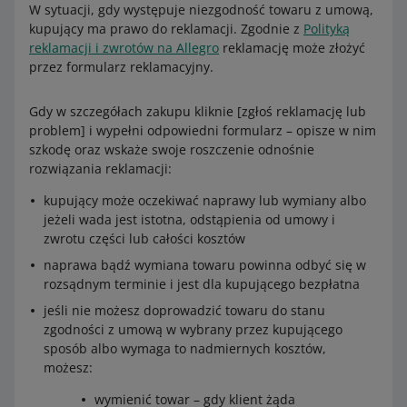
uszkodzonej przesyłki.
W sytuacji, gdy występuje niezgodność towaru z umową,
reklamację składa nadawca: oświadczenie, w którym
kupujący ma prawo do reklamacji. Zgodnie z
Polityką
odbiorca zrzeka się na rzecz nadawcy prawa do
Zazwyczaj na reklamację odpowiadamy w ciągu 7 dni od
reklamacji i zwrotów na Allegro
reklamację może złożyć
dochodzenia roszczeń.
jej złożenia. Jednak czasem może to potrwać
przez formularz reklamacyjny.
W przypadku przesyłki uszkodzonej: oświadczenie
maksymalnie do 30 dni. Możemy Cię też poprosić o
odbiorcy o stwierdzonej szkodzie (ubytkach lub
dodatkowe dokumenty lub dane.
Gdy w szczegółach zakupu kliknie [zgłoś reklamację lub
uszkodzeniach przesyłki) złożone w placówce InPost
problem] i wypełni odpowiedni formularz – opisze w nim
bezpośrednio po przyjęciu przesyłki (lub w ciągu 7 dni
Sprawdź szczegóły
.
szkodę oraz wskaże swoje roszczenie odnośnie
od daty odebrania przesyłki w przypadku uszkodzeń
rozwiązania reklamacji:
niewidocznych w chwili odebrania przesyłki).
kupujący może oczekiwać naprawy lub wymiany albo
Ramy czasowe reklamacji
jeżeli wada jest istotna, odstąpienia od umowy i
Ramy czasowe reklamacji
zwrotu części lub całości kosztów
Złożenie reklamacji
Złożenie reklamacji
naprawa bądź wymiana towaru powinna odbyć się w
Kto
Ty
rozsądnym terminie i jest dla kupującego bezpłatna
Kto
Ty
jeśli nie możesz doprowadzić towaru do stanu
Ramy
Maksymalnie 12 miesięcy od dnia nadania
zgodności z umową w wybrany przez kupującego
czasowe
przesyłki / naliczenia opłaty
Ra
Maksymalnie 12 miesięcy od dnia nadania
sposób albo wymaga to nadmiernych kosztów,
my
przesyłki / naliczenia opłaty. W przypadku
Rozpatrzenie reklamacji
możesz:
cza
reklamacji ze względu na opóźnienie w
so
dostarczeniu: minimum 5 dni i maksimum 60 dni
wymienić towar – gdy klient żąda
Kto
Allegro