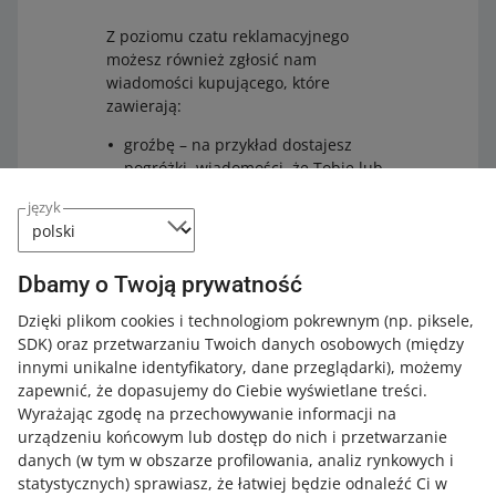
Z poziomu czatu reklamacyjnego
możesz również zgłosić nam
wiadomości kupującego, które
zawierają:
groźbę – na przykład dostajesz
pogróżki, wiadomości, że Tobie lub
Twoim bliskim stanie się coś złego
język
jeśli nie spełnisz oczekiwań
kupującego
treści pornograficzne.
Dbamy o Twoją prywatność
Aby to zrobić, kliknij obok takiej
Dzięki plikom cookies i technologiom pokrewnym
(np. piksele,
wiadomości na czacie i skorzystaj z
SDK)
oraz przetwarzaniu Twoich danych osobowych
(między
opcji [zgłoś]. W formularzu
innymi unikalne identyfikatory, dane przeglądarki)
, możemy
zaznaczysz powód zgłoszenia i
zapewnić, że dopasujemy do Ciebie wyświetlane treści.
potwierdzisz, że Twoje zgłoszenie jest
Wyrażając zgodę na przechowywanie informacji na
działaniem w dobrej wierze. Możesz
urządzeniu końcowym lub dostęp do nich i przetwarzanie
też dodać dłuższy opis sytuacji.
danych (w tym w obszarze profilowania, analiz rynkowych i
statystycznych) sprawiasz, że łatwiej będzie odnaleźć Ci w