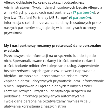
Allegro dokładnie to, czego szukasz i potrzebujesz.
Administratorem Twoich danych osobowych będzie Allegro a
w niektórych przypadkach nasi partnerzy (
17
partnerów
), w
tym tzw. “Zaufani Partnerzy IAB Europe” (
9
partnerów
).
Jak możesz zarządzać reklamacjami
Informacja o celach przetwarzania danych osobowych przez
naszych partnerów znajduje się w ich politykach ochrony
prywatności.
Wszystkie reklamacje znajdziesz w zakładce
Reklamacje i
Dyskusje z kupującymi
. Są one oznaczone specjalną
etykietą
Reklamacja
. Aby nimi zarządzać:
My i nasi partnerzy możemy przetwarzać dane personalne
w celach:
Przejdź do zakładki
Reklamacje i Dyskusje z
Przechowywanie informacji na urządzeniu lub dostęp do
kupującymi
i kliknij w wybraną reklamację.
nich
.
Spersonalizowane reklamy i treści, pomiar reklam i
Upewnij się, że w szczegółach reklamacji masz
treści, badanie odbiorców i ulepszanie usług
.
Zapewnienie
wszystkie niezbędne informacje od kupującego do
bezpieczeństwa, zapobieganie oszustwom i naprawianie
rozpatrzenia jego reklamacji.
błędów
.
Dostarczanie i prezentowanie reklam i treści
.
Zapisanie decyzji dotyczących prywatności oraz informowanie
Jeżeli w opisie reklamacji brakuje informacji lub zdjęć,
o nich
.
Dopasowanie i łączenie danych z innych źródeł
.
które mogą pomóc Ci w jej rozpatrzeniu, kliknij
Łączenie różnych urządzeń
.
Identyfikacja urządzeń na
[poproś o uzupełnienie informacji]. Wpisz, jakich
podstawie informacji przesyłanych automatycznie
.
informacji dodatkowych wymagasz i zatwierdź
Twoje dane personalne przetwarzamy również w celu
wysłanie wiadomości. Ty i kupujący zobaczycie Twoją
ułatwiania korzystania z naszych stron
wiadomość na czacie poniżej kroków obsługi