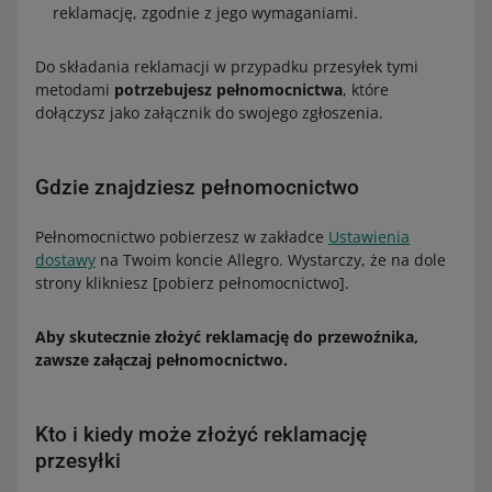
reklamację, zgodnie z jego wymaganiami.
Allegro Wysyłka z Polski do Czech – Automaty
Paczkowe Packeta
Do składania reklamacji w przypadku przesyłek tymi
Allegro Wysyłka z Polski do Czech – Automaty
metodami
potrzebujesz pełnomocnictwa
, które
Paczkowe Packeta pobranie
dołączysz jako załącznik do swojego zgłoszenia.
Allegro Odbiór w Punkcie DPD Pickup Słowacja
Allegro Automaty Paczkowe DPD Słowacja
Gdzie znajdziesz pełnomocnictwo
Allegro Wysyłka z Polski do Słowacji – Odbiór w
Punkcie Packeta
Pełnomocnictwo pobierzesz w zakładce
Ustawienia
Allegro Wysyłka z Polski do Słowacji – Odbiór w
dostawy
na Twoim koncie Allegro. Wystarczy, że na dole
Punkcie Packeta pobranie
strony klikniesz [pobierz pełnomocnictwo].
Allegro Wysyłka z Polski do Słowacji – Automaty
Paczkowe Packeta
Aby skutecznie złożyć reklamację do przewoźnika,
zawsze załączaj pełnomocnictwo.
Allegro Wysyłka z Polski do Słowacji – Automaty
Paczkowe Packeta pobranie
Allegro Odbiór w Punkcie DPD Pickup Węgry
Kto i kiedy może złożyć reklamację
Allegro Automaty Paczkowe DPD Węgry
przesyłki
Allegro Wysyłka z Polski do Węgier – Odbiór w Punkcie