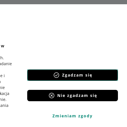
e w
ch
.
badanie
,
Zgadzam się
e i
h
nie
ikacja
Nie zgadzam się
nie
.
iania
Zmieniam zgody