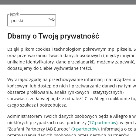
język
Dbamy o Twoją prywatność
Dzięki plikom cookies i technologiom pokrewnym
(np. piksele, 
oraz przetwarzaniu Twoich danych osobowych
(między innymi
unikalne identyfikatory, dane przeglądarki)
, możemy zapewnić,
dopasujemy do Ciebie wyświetlane treści.
Wyrażając zgodę na przechowywanie informacji na urządzeniu
końcowym lub dostęp do nich i przetwarzanie danych (w tym w
obszarze profilowania, analiz rynkowych i statystycznych)
sprawiasz, że łatwiej będzie odnaleźć Ci w Allegro dokładnie to
czego szukasz i potrzebujesz.
Ta strona jest też dostępna w innych językach
Administratorem Twoich danych osobowych będzie Allegro a w
niektórych przypadkach nasi partnerzy (
17
partnerów
), w tym t
“Zaufani Partnerzy IAB Europe” (
9
partnerów
). Informacja o cel
wygląd:
motyw jasny
przetwarzania danych osobowych przez naszych partnerów