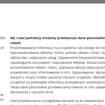
Potrzebujesz pomocy?
SKONTAKTUJ SIĘ Z NAMI
SDK)
My i nasi partnerzy możemy przetwarzać dane personaln
celach:
 że
Przechowywanie informacji na urządzeniu lub dostęp do ni
Spersonalizowane reklamy i treści, pomiar reklam i treści, 
odbiorców i ulepszanie usług
.
Zapewnienie bezpieczeństwa
zapobieganie oszustwom i naprawianie błędów
.
Dostarczani
prezentowanie reklam i treści
.
Zapisanie decyzji dotyczącyc
prywatności oraz informowanie o nich
.
Dopasowanie i łącze
,
danych z innych źródeł
.
Łączenie różnych urządzeń
.
Identyf
urządzeń na podstawie informacji przesyłanych automatycz
Twoje dane personalne przetwarzamy również w celu ułatw
korzystania z naszych stron
zw.
ach
Cele przetwarzania szczegółowo opisane są w ustawieniach