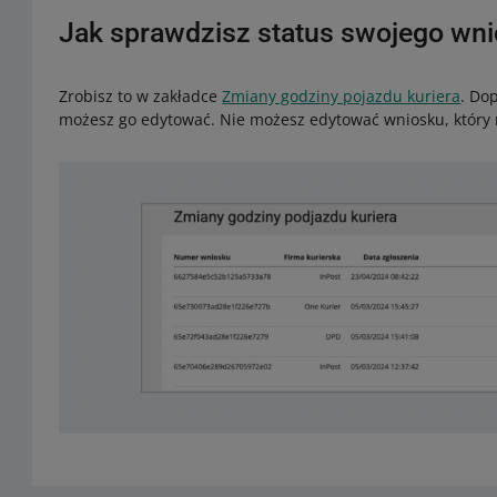
Jak sprawdzisz status swojego wn
Zrobisz to w zakładce
Zmiany godziny pojazdu kuriera
. Do
możesz go edytować. Nie możesz edytować wniosku, który