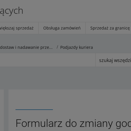
jących
większaj sprzedaż
Obsługa zamówień
Sprzedaż za granicę
Cenniki dostaw i nadawanie przesyłek
Podjazdy kuriera
szukaj wszędz
Formularz do zmiany god