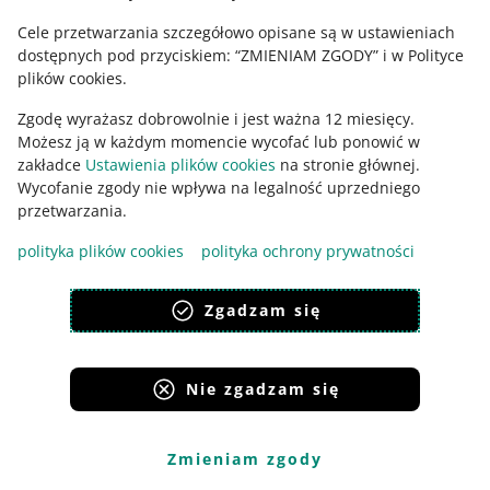
wadze od 20 do 31,5 kg
CZK
Cele przetwarzania szczegółowo opisane są w ustawieniach
Szacowany czas przewozu
1 dzień roboczy
dostępnych pod przyciskiem: “ZMIENIAM ZGODY” i w Polityce
plików cookies.
Maks. cena dostawy, jaką możesz ustawić w
115
cenniku dla kupującego
CZK
Zgodę wyrażasz dobrowolnie i jest ważna 12 miesięcy.
Możesz ją w każdym momencie wycofać lub ponowić w
Allegro Kurier DHL Czechy pobranie
zakładce
Ustawienia plików cookies
na stronie głównej.
Wycofanie zgody nie wpływa na legalność uprzedniego
Usługa podstawowa (dla przesyłek do 10kg)
138 CZK
przetwarzania.
Usługa dodatkowa: dopłata do przesyłki o
138 + 99
polityka plików cookies
polityka ochrony prywatności
wadze od 10 do 20 kg
CZK
Usługa dodatkowa: dopłata do przesyłki o
138 + 139
Zgadzam się
wadze od 20 do 31,5 kg
CZK
Szacowany czas przewozu
2 dni robocze
Nie zgadzam się
Maks. cena dostawy, jaką możesz ustawić w
139
cenniku dla kupującego
CZK
Alegro Kurier DHL Czechy – dostawa jutro pobranie*
Zmieniam zgody