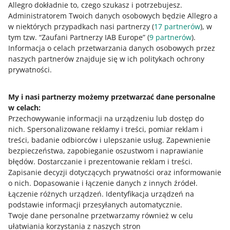
Allegro dokładnie to, czego szukasz i potrzebujesz.
Allegro Kurier DHL Czechy
Administratorem Twoich danych osobowych będzie Allegro a
w niektórych przypadkach nasi partnerzy (
17
partnerów
), w
Usługa podstawowa (dla przesyłek do 10kg)
115 CZK
tym tzw. “Zaufani Partnerzy IAB Europe” (
9
partnerów
).
Informacja o celach przetwarzania danych osobowych przez
Usługa dodatkowa: dopłata do przesyłki o
115 + 99
naszych partnerów znajduje się w ich politykach ochrony
wadze od 10 do 20 kg
CZK
prywatności.
Usługa dodatkowa: dopłata do przesyłki o
115 + 139
wadze od 20 do 31,5 kg
CZK
My i nasi partnerzy możemy przetwarzać dane personalne
Szacowany czas przewozu
2 dni robocze
w celach:
Przechowywanie informacji na urządzeniu lub dostęp do
Maks. cena dostawy, jaką możesz ustawić w
115
nich
.
Spersonalizowane reklamy i treści, pomiar reklam i
cenniku dla kupującego
CZK
treści, badanie odbiorców i ulepszanie usług
.
Zapewnienie
bezpieczeństwa, zapobieganie oszustwom i naprawianie
Allegro Kurier DHL Czechy – dostawa jutro*
błędów
.
Dostarczanie i prezentowanie reklam i treści
.
Zapisanie decyzji dotyczących prywatności oraz informowanie
Usługa podstawowa (dla przesyłek do 10kg)
115 CZK
o nich
.
Dopasowanie i łączenie danych z innych źródeł
.
Łączenie różnych urządzeń
.
Identyfikacja urządzeń na
Usługa dodatkowa: dopłata do przesyłki o
115 + 99
podstawie informacji przesyłanych automatycznie
.
wadze od 10 do 20 kg
CZK
Twoje dane personalne przetwarzamy również w celu
Usługa dodatkowa: dopłata do przesyłki o
115 + 139
ułatwiania korzystania z naszych stron