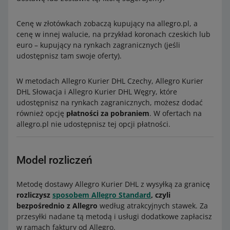
04020
04027
Cenę w złotówkach zobaczą kupujący na allegro.pl, a
25050
cenę w innej walucie, na przykład koronach czeskich lub
25080
euro – kupujący na rynkach zagranicznych (jeśli
28838
udostępnisz tam swoje oferty).
58012
Hiszpania
W metodach Allegro Kurier DHL Czechy, Allegro Kurier
DHL Słowacja i Allegro Kurier DHL Węgry, które
Kody
kody, które zaczynają się od 52, 35
udostępnisz na rynkach zagranicznych, możesz dodać
nieobsługiwane
lub 38
również opcję
płatności za pobraniem
. W ofertach na
allegro.pl nie udostępnisz tej opcji płatności.
Model rozliczeń
Metodę dostawy Allegro Kurier DHL z wysyłką za granicę
rozliczysz
sposobem Allegro Standard
, czyli
bezpośrednio z Allegro
według atrakcyjnych stawek. Za
przesyłki nadane tą metodą i usługi dodatkowe zapłacisz
w ramach faktury od Allegro.