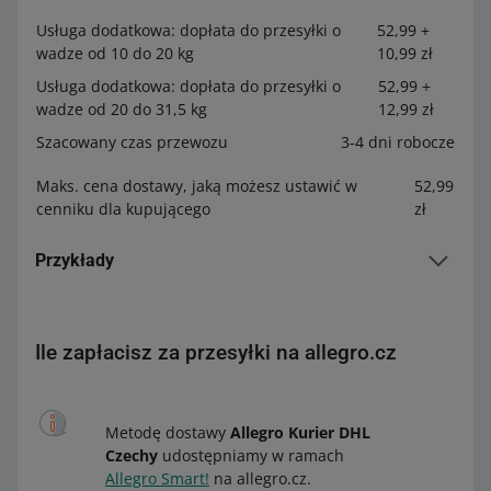
Usługa dodatkowa: dopłata do przesyłki o
52,99 +
wadze od 10 do 20 kg
10,99 zł
Usługa dodatkowa: dopłata do przesyłki o
52,99 +
wadze od 20 do 31,5 kg
12,99 zł
Szacowany czas przewozu
3-4 dni robocze
Maks. cena dostawy, jaką możesz ustawić w
52,99
cenniku dla kupującego
zł
Przykłady
Przykład 1:
Sprzedający dodał do cennika metodę
dostawy Allegro Kurier DHL Austria, a kwotę dostawy
Ile zapłacisz za przesyłki na allegro.cz
ustawił na 34,99 zł brutto. Kupujący kupił towar, którego
waga wynosi 8 kg. Sprzedający otrzyma od kupującego
kwotę za towar oraz 34,99 zł brutto za dostawę. W
rozliczeniach z Allegro dla tego zamówienia wyświetlimy
Metodę dostawy
Allegro Kurier DHL
34,99 zł brutto za dostawę.
Czechy
udostępniamy w ramach
Allegro Smart!
na allegro.cz.