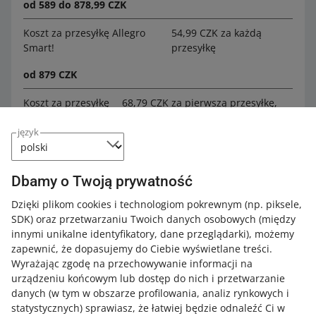
od 589 do 878,99 CZK
Koszt za przesyłkę Allegro
54,99 CZK za każdą
Smart!
przesyłkę
od 879 CZK
Koszt za przesyłkę
68,79 CZK za pierwszą przesyłkę,
Allegro Smart!
54,99 CZK za każdą kolejną
przesyłkę z tego samego
język
zamówienia
Do opłaty za przesyłkę Allegro Smart! dla metod z opcją
Dbamy o Twoją prywatność
płatności za pobraniem doliczymy 39 CZK za usługę
Dzięki plikom cookies i technologiom pokrewnym
(np. piksele,
pobrania. Od kupującego, oprócz kwoty za towar,
SDK)
oraz przetwarzaniu Twoich danych osobowych
(między
otrzymasz 39 CZK za pobranie.
innymi unikalne identyfikatory, dane przeglądarki)
, możemy
zapewnić, że dopasujemy do Ciebie wyświetlane treści.
Zobacz, kiedy dostaniesz
zwrot opłat za przesyłki Smart!
Wyrażając zgodę na przechowywanie informacji na
urządzeniu końcowym lub dostęp do nich i przetwarzanie
danych (w tym w obszarze profilowania, analiz rynkowych i
Rozliczenia przesyłek poza Allegro Smart!
statystycznych) sprawiasz, że łatwiej będzie odnaleźć Ci w