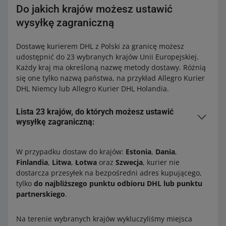
Do jakich krajów możesz ustawić
wysyłkę zagraniczną
Dostawę kurierem DHL z Polski za granicę możesz
udostępnić do 23 wybranych krajów Unii Europejskiej.
Każdy kraj ma określoną nazwę metody dostawy. Różnią
się one tylko nazwą państwa, na przykład Allegro Kurier
DHL Niemcy lub Allegro Kurier DHL Holandia.
Lista 23 krajów, do których możesz ustawić
wysyłkę zagraniczną:
Austria
Belgia
W przypadku dostaw do krajów:
Estonia
,
Dania
,
Finlandia
,
Litwa
,
Łotwa
oraz
Szwecja
, kurier nie
Bułgaria
dostarcza przesyłek na bezpośredni adres kupującego,
Chorwacja
tylko
do najbliższego punktu odbioru DHL lub punktu
partnerskiego
.
Czechy
Dania
Na terenie wybranych krajów wykluczyliśmy miejsca
Estonia