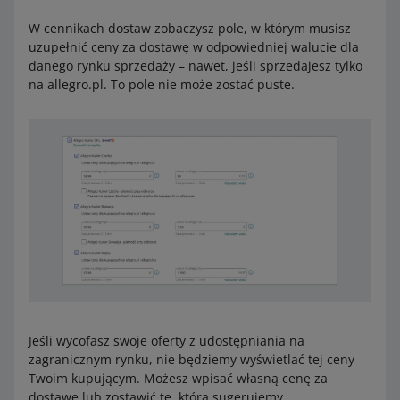
25938 Föhr
Włochy
25946 Amrum
W cennikach dostaw zobaczysz pole, w którym musisz
25980 Sylt
uzupełnić ceny za dostawę w odpowiedniej walucie dla
25992 Sylt
danego rynku sprzedaży – nawet, jeśli sprzedajesz tylko
25996-25999 Sylt
na allegro.pl. To pole nie może zostać puste.
26465 Langeoog
26474 Spiekeroog
26486 Wangerooge
26548 Norderney
26571 Juist
26579 Baltrum
26757 Borkum
27498 Helgoland
27499 Neuwerk
83256 Chiemsee
Włochy
Kody nieobsługiwane
22061
Jeśli wycofasz swoje oferty z udostępniania na
23041
zagranicznym rynku, nie będziemy wyświetlać tej ceny
23030
Twoim kupującym. Możesz wpisać własną cenę za
47890-47899
dostawę lub zostawić tę, którą sugerujemy.