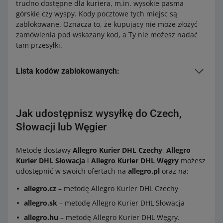
trudno dostępne dla kuriera, m.in. wysokie pasma
Finlandia
górskie czy wyspy. Kody pocztowe tych miejsc są
zablokowane. Oznacza to, że kupujący nie może złożyć
Grecja
zamówienia pod wskazany kod, a Ty nie możesz nadać
Hiszpania
tam przesyłki.
Holandia
Irlandia
Lista kodów zablokowanych:
Litwa
Dania
Łotwa
Jak udostępnisz wysyłkę do Czech,
Kody
3900-3999 Grenlandia
Luksemburg
nieobsługiwane
kody, które zaczynają się od FO:
Słowacji lub Węgier
Niemcy
Wyspy Owcze
Portugalia
Metodę dostawy
Allegro Kurier DHL Czechy
,
Allegro
Niemcy
Rumunia
Kurier DHL Słowacja
i
Allegro Kurier DHL Węgry
możesz
udostępnić w swoich ofertach na
allegro.pl
oraz na:
Słowacja
Kody nieobsługiwane
18565 Hiddensee
25849 Pellworm
Słowenia
allegro.cz
– metodę Allegro Kurier DHL Czechy
25859 Hallig Hooge
Szwecja
allegro.sk
– metodę Allegro Kurier DHL Słowacja
25863 Langeneß
25869 Gröde
Węgry
allegro.hu
– metodę Allegro Kurier DHL Węgry.