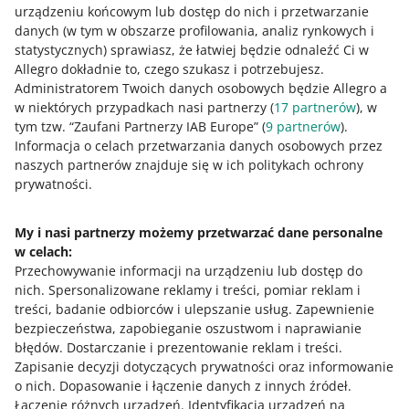
urządzeniu końcowym lub dostęp do nich i przetwarzanie
danych (w tym w obszarze profilowania, analiz rynkowych i
statystycznych) sprawiasz, że łatwiej będzie odnaleźć Ci w
Jak oceniasz te zmiany/nowości?
Allegro dokładnie to, czego szukasz i potrzebujesz.
Administratorem Twoich danych osobowych będzie Allegro a
0 - Porażka
10 - Rewelacja
w niektórych przypadkach nasi partnerzy (
17
partnerów
), w
tym tzw. “Zaufani Partnerzy IAB Europe” (
9
partnerów
).
0
1
2
3
4
5
6
7
Informacja o celach przetwarzania danych osobowych przez
naszych partnerów znajduje się w ich politykach ochrony
8
9
10
prywatności.
My i nasi partnerzy możemy przetwarzać dane personalne
w celach:
Potrzebujesz pomocy?
Przechowywanie informacji na urządzeniu lub dostęp do
nich
.
Spersonalizowane reklamy i treści, pomiar reklam i
Skontaktuj się z nami
treści, badanie odbiorców i ulepszanie usług
.
Zapewnienie
bezpieczeństwa, zapobieganie oszustwom i naprawianie
błędów
.
Dostarczanie i prezentowanie reklam i treści
.
Zapisanie decyzji dotyczących prywatności oraz informowanie
Zapytaj społeczność
o nich
.
Dopasowanie i łączenie danych z innych źródeł
.
Łączenie różnych urządzeń
.
Identyfikacja urządzeń na