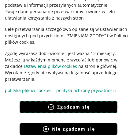
podstawie informacji przesyłanych automatycznie
.
Zajrzyj na Allegro Gadane
Twoje dane personalne przetwarzamy również w celu
ułatwiania korzystania z naszych stron
Cele przetwarzania szczegółowo opisane są w ustawieniach
dostępnych pod przyciskiem: “ZMIENIAM ZGODY” i w Polityce
plików cookies.
Zgodę wyrażasz dobrowolnie i jest ważna 12 miesięcy.
Możesz ją w każdym momencie wycofać lub ponowić w
zakładce
Ustawienia plików cookies
na stronie głównej.
Wycofanie zgody nie wpływa na legalność uprzedniego
Ta strona jest też dostępna w innych językach
przetwarzania.
polityka plików cookies
polityka ochrony prywatności
wygląd:
motyw jasny
Zgadzam się
Nie zgadzam się
Serwisy Grupy Allegro