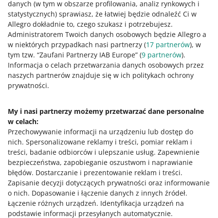
danych (w tym w obszarze profilowania, analiz rynkowych i
fakturze korygującej.
statystycznych) sprawiasz, że łatwiej będzie odnaleźć Ci w
Allegro dokładnie to, czego szukasz i potrzebujesz.
6 MIN
SZYBKA WSKAZÓWKA
Administratorem Twoich danych osobowych będzie Allegro a
Jak KSeF wpływa na Twoją sprzedaż i
w niektórych przypadkach nasi partnerzy (
17
partnerów
), w
rozliczenia z Allegro?
tym tzw. “Zaufani Partnerzy IAB Europe” (
9
partnerów
).
Informacja o celach przetwarzania danych osobowych przez
naszych partnerów znajduje się w ich politykach ochrony
2 MIN
SZYBKA WSKAZÓWKA
prywatności.
WIĘCEJ
Jak rozliczymy koszty dostawy przy
zwrocie w Allegro Smart!?
My i nasi partnerzy możemy przetwarzać dane personalne
w celach:
Potrzebujesz pomocy?
7 MIN
SZYBKA WSKAZÓWKA
Przechowywanie informacji na urządzeniu lub dostęp do
KSeF – czym jest, kogo dotyczy i jak z
nich
.
Spersonalizowane reklamy i treści, pomiar reklam i
Skontaktuj się z nami
niego korzystać
treści, badanie odbiorców i ulepszanie usług
.
Zapewnienie
bezpieczeństwa, zapobieganie oszustwom i naprawianie
błędów
.
Dostarczanie i prezentowanie reklam i treści
.
WEBINAR
24/7
Zapisanie decyzji dotyczących prywatności oraz informowanie
Zapytaj społeczność
BDO w Czechach, Słowacji i Węgrzech –
o nich
.
Dopasowanie i łączenie danych z innych źródeł
.
zapytaj eksperta
Łączenie różnych urządzeń
.
Identyfikacja urządzeń na
podstawie informacji przesyłanych automatycznie
.
Zajrzyj na Allegro Gadane