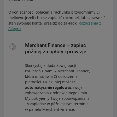
zapisaną
kartę lub
O konieczności opłacenia rachunku przypomnimy Ci
zapisz kartę.
mejlowo. Jeżeli chcesz zapłacić rachunek lub sprawdzić
Przekierujemy
stan swojego konta, przejdź do zakładki
Rozliczenia z
Cię do
Allegro
.
serwisu
płatności –
podaj w nim
Merchant Finance – zapłać
szczegółowe
dane (typ,
później za opłaty i prowizje
numer i datę
ważności
Skorzystaj z dodatkowej opcji
karty) i zapłać.
rozliczeń z nami – Merchant Finance,
Po autoryzacji
która umożliwia Ci odroczenie
wrócisz na
płatności. Dzięki niej możesz
stronę
automatycznie regulować
swoje
Allegro.
zobowiązania z odnawialnego limitu.
BLIK – wpisz
My pokryjemy Twoje zobowiązania, a
kod BLIK i
Ty zapłacisz w późniejszym terminie
potwierdź
w panelu Merchant Finance.
płatność na