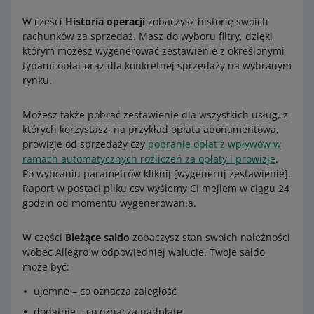
W części
Historia operacji
zobaczysz historię swoich
rachunków za sprzedaż. Masz do wyboru filtry, dzięki
którym możesz wygenerować zestawienie z określonymi
typami opłat oraz dla konkretnej sprzedaży na wybranym
rynku.
Możesz także pobrać zestawienie dla wszystkich usług, z
których korzystasz, na przykład opłata abonamentowa,
prowizje od sprzedaży czy
pobranie opłat z wpływów w
ramach automatycznych rozliczeń za opłaty i prowizje
.
Po wybraniu parametrów kliknij [wygeneruj zestawienie].
Raport w postaci pliku csv wyślemy Ci mejlem w ciągu 24
godzin od momentu wygenerowania.
W części
Bieżące saldo
zobaczysz stan swoich należności
wobec Allegro w odpowiedniej walucie. Twoje saldo
może być:
ujemne – co oznacza zaległość
dodatnie – co oznacza nadpłatę