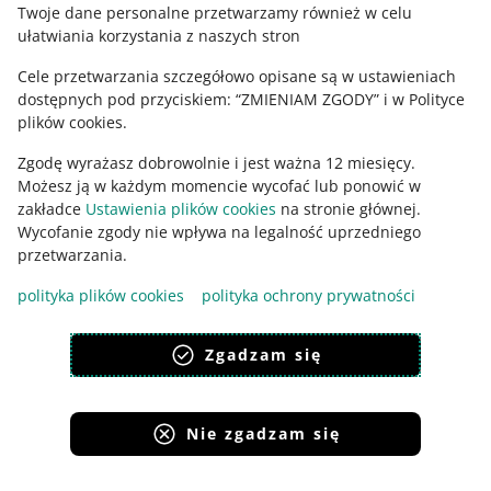
Twoje dane personalne przetwarzamy również w celu
PODCAST
ułatwiania korzystania z naszych stron
008: Zwroty, reklamacje, regulamin
sprzedaży. Jak uniknąć najczęściej
Cele przetwarzania szczegółowo opisane są w ustawieniach
popełnianych błędów? - Sebastian
dostępnych pod przyciskiem: “ZMIENIAM ZGODY” i w Polityce
Kovacs
plików cookies.
PODCAST
Zgodę wyrażasz dobrowolnie i jest ważna 12 miesięcy.
047: Charakterystyka czeskiego
Możesz ją w każdym momencie wycofać lub ponowić w
konsumenta - Sebastian Jastrzębski i
zakładce
Ustawienia plików cookies
na stronie głównej.
Jakub Wiśniewski
Wycofanie zgody nie wpływa na legalność uprzedniego
Ta strona jest też dostępna w innych językach
przetwarzania.
PODCAST
051: Prawne aspekty prowadzenia
polityka plików cookies
polityka ochrony prywatności
sklepu internetowego - Marcin Tomczak
wygląd:
motyw jasny
Zgadzam się
PODCAST
053: Jak optymalizować usługi
księgowe - Tomasz Kwiatkowski
Nie zgadzam się
Serwisy Grupy Allegro