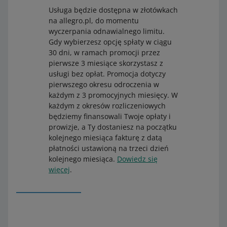
telefonie
Usługa będzie dostępna w złotówkach
Google Pay.
na allegro.pl, do momentu
wyczerpania odnawialnego limitu.
Gdy wybierzesz opcję spłaty w ciągu
W wypadku przelewów zagranicznych podaj
30 dni, w ramach promocji przez
pierwsze 3 miesiące skorzystasz z
dodatkowe dane
usługi bez opłat. Promocja dotyczy
kod SWIFT – PKOPPLPW
pierwszego okresu odroczenia w
numer IBAN – PL + numer konta bankowego (na
każdym z 3 promocyjnych miesięcy. W
przykład PL12345678912345678912345678).
każdym z okresów rozliczeniowych
będziemy finansowali Twoje opłaty i
prowizje, a Ty dostaniesz na początku
kolejnego miesiąca fakturę z datą
płatności ustawioną na trzeci dzień
kolejnego miesiąca.
Dowiedz się
więcej
.