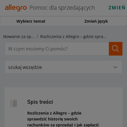
Pomoc dla sprzedających
ZMIEŃ
Wybierz temat
Zmień język
Rozliczenia i opodatkowanie za sprzedaż na innych rynkach
Rozliczenia z Allegro – gdzie sprawdzić historię swoich rachunków za sprzedaż i jak zapłacić za usługi
szukaj wszędzie
Spis treści
Rozliczenia z Allegro – gdzie
sprawdzić historię swoich
rachunków za sprzedaż i jak zapłacić