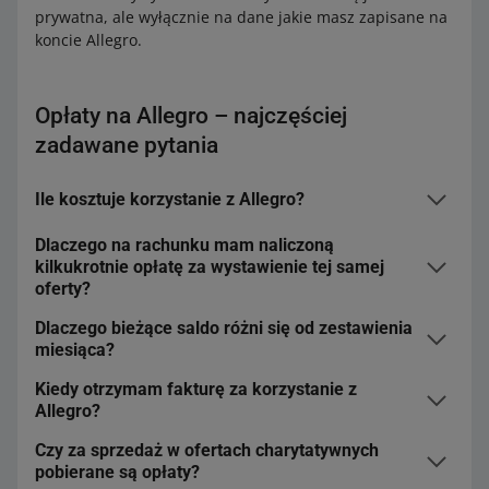
prywatna, ale wyłącznie na dane jakie masz zapisane na
koncie Allegro.
Opłaty na Allegro – najczęściej
zadawane pytania
Ile kosztuje korzystanie z Allegro?
Dlaczego na rachunku mam naliczoną
Sprawdź opłaty w wybranej kategorii – skorzystaj z
kilkukrotnie opłatę za wystawienie tej samej
kalkulatora opłat
.
oferty?
Dlaczego bieżące saldo różni się od zestawienia
Dowiedz się więcej
.
Opłaty naliczamy co
10 dni
. Jeśli Twoja oferta została
miesiąca?
wystawiona na 20 dni, opłata została doliczona do
rachunku dwukrotnie: 1. i 11. dnia trwania oferty.
Kiedy otrzymam fakturę za korzystanie z
W zakładce
Rozliczenia z Allegro
widnieje zawsze kwota
Allegro?
Twojego aktualnej zaległości, z uwzględnieniem opłat
naliczonych i zwróconych w bieżącym miesiącu.
Czy za sprzedaż w ofertach charytatywnych
Fakturę wystawiamy do 15 dnia każdego miesiąca, na
Natomiast w mejlu, jaki dostajesz od nas, widnieje
pobierane są opłaty?
przykład fakturę za kwiecień wystawimy do 15 maja.
zawsze kwota do zapłaty za poprzedni miesiąc.