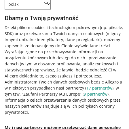
Zobacz też:
Dbamy o Twoją prywatność
krótkie wideo
, z którego dowiesz się, czym
Dzięki plikom cookies i technologiom pokrewnym
(np. piksele,
charakteryzuje się rynek węgierski i jakie są różnice w
SDK)
oraz przetwarzaniu Twoich danych osobowych
(między
zwyczajach zakupowych Węgrów i Polaków
innymi unikalne identyfikatory, dane przeglądarki)
, możemy
zapewnić, że dopasujemy do Ciebie wyświetlane treści.
nagranie webinaru
z ekspertem rynku węgierskiego o
Wyrażając zgodę na przechowywanie informacji na
10 rzeczach, które musisz wiedzieć o tym rynku.
urządzeniu końcowym lub dostęp do nich i przetwarzanie
danych (w tym w obszarze profilowania, analiz rynkowych i
statystycznych) sprawiasz, że łatwiej będzie odnaleźć Ci w
Jak oceniasz te zmiany/nowości?
Allegro dokładnie to, czego szukasz i potrzebujesz.
Administratorem Twoich danych osobowych będzie Allegro a
0 - Porażka
10 - Rewelacja
w niektórych przypadkach nasi partnerzy (
17
partnerów
), w
tym tzw. “Zaufani Partnerzy IAB Europe” (
9
partnerów
).
0
1
2
3
4
5
6
7
Informacja o celach przetwarzania danych osobowych przez
naszych partnerów znajduje się w ich politykach ochrony
8
9
10
prywatności.
My i nasi partnerzy możemy przetwarzać dane personalne