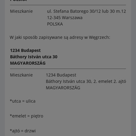
Mieszkanie
ul. Stefana Batorego 30/12 lub 30 m.12
12-345 Warszawa
POLSKA
W jaki sposób zapisywane są adresy w Węgrzech:
1234 Budapest
Báthory István utca 30
MAGYARORSZÁG
Mieszkanie
1234 Budapest
Báthory István utca 30, 2. emelet 2. ajtó
MAGYARORSZÁG
*utca = ulica
*emelet = piętro
*ajtó = drzwi