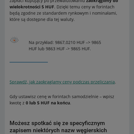
zapłaci kupujący po przewalutowaniu
zaokrąglimy do
wielokrotności 5 HUF
. Dzięki temu ceny w forintach
będą zgodne ze standardem rynkowym i nominałami,
które są dostępne dla tej waluty.
Na przykład: 9867,0210 HUF –> 9865
HUF lub 9863 HUF -> 9865 HUF.
Sprawdź, jak zaokrąglamy ceny podczas przeliczania
.
Gdy ustawisz cenę w forintach samodzielnie – wpisz
kwotę z
0 lub 5 HUF na końcu
.
Możesz spotkać się ze specyficznym
zapisem niektórych nazw węgierskich