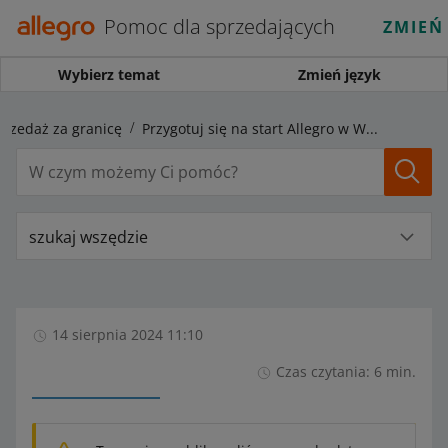
Pomoc dla sprzedających
ZMIEŃ
Wybierz temat
Zmień język
przedaż za granicę
Przygotuj się na start Allegro w Węgrzech – poznaj różnice między rynkiem polskim a węgierskim
szukaj wszędzie
14 sierpnia 2024 11:10
Czas czytania: 6 min.