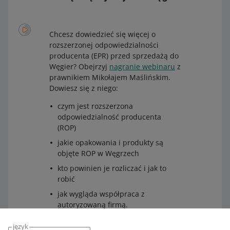
Chcesz dowiedzieć się więcej o
rozszerzonej odpowiedzialności
producenta (EPR) przed sprzedażą do
Węgier? Obejrzyj
nagranie webinaru
z
prawnikiem Mikołajem Maślińskim.
Dowiesz się z niego:
czym jest rozszerzona
odpowiedzialność producenta
(ROP)
jakie opakowania i produkty są
objęte ROP w Węgrzech
kto powinien je rozliczać i jak to
robić
jak wygląda współpraca z
autoryzowaną firmą.
język