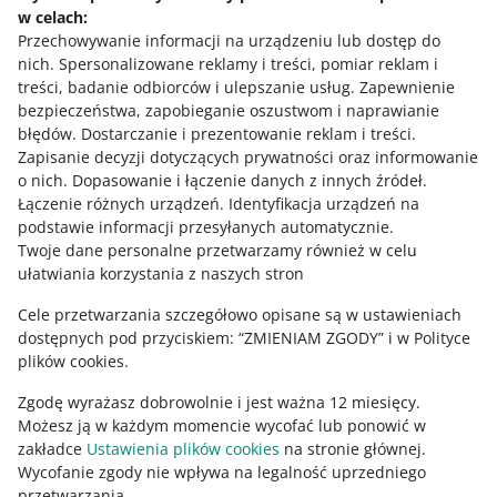
w celach:
Potrzebujesz pomocy?
Przechowywanie informacji na urządzeniu lub dostęp do
nich
.
Spersonalizowane reklamy i treści, pomiar reklam i
Skontaktuj się z nami
treści, badanie odbiorców i ulepszanie usług
.
Zapewnienie
bezpieczeństwa, zapobieganie oszustwom i naprawianie
błędów
.
Dostarczanie i prezentowanie reklam i treści
.
Zapisanie decyzji dotyczących prywatności oraz informowanie
Zapytaj społeczność
o nich
.
Dopasowanie i łączenie danych z innych źródeł
.
Łączenie różnych urządzeń
.
Identyfikacja urządzeń na
podstawie informacji przesyłanych automatycznie
.
Zajrzyj na Allegro Gadane
Twoje dane personalne przetwarzamy również w celu
ułatwiania korzystania z naszych stron
Cele przetwarzania szczegółowo opisane są w ustawieniach
dostępnych pod przyciskiem: “ZMIENIAM ZGODY” i w Polityce
plików cookies.
Zgodę wyrażasz dobrowolnie i jest ważna 12 miesięcy.
Możesz ją w każdym momencie wycofać lub ponowić w
zakładce
Ustawienia plików cookies
na stronie głównej.
Wycofanie zgody nie wpływa na legalność uprzedniego
Ta strona jest też dostępna w innych językach
przetwarzania.