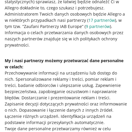
statystycznych) sprawiasz, że łatwiej będzie odnaleźć Ci w
Jak oceniasz te zmiany/nowości?
Allegro dokładnie to, czego szukasz i potrzebujesz.
Administratorem Twoich danych osobowych będzie Allegro a
0 - Porażka
10 - Rewelacja
w niektórych przypadkach nasi partnerzy (
17
partnerów
), w
tym tzw. “Zaufani Partnerzy IAB Europe” (
9
partnerów
).
0
1
2
3
4
5
6
7
Informacja o celach przetwarzania danych osobowych przez
naszych partnerów znajduje się w ich politykach ochrony
8
9
10
prywatności.
My i nasi partnerzy możemy przetwarzać dane personalne
w celach:
Potrzebujesz pomocy?
Przechowywanie informacji na urządzeniu lub dostęp do
nich
.
Spersonalizowane reklamy i treści, pomiar reklam i
Skontaktuj się z nami
treści, badanie odbiorców i ulepszanie usług
.
Zapewnienie
bezpieczeństwa, zapobieganie oszustwom i naprawianie
błędów
.
Dostarczanie i prezentowanie reklam i treści
.
Zapisanie decyzji dotyczących prywatności oraz informowanie
Zapytaj społeczność
o nich
.
Dopasowanie i łączenie danych z innych źródeł
.
Łączenie różnych urządzeń
.
Identyfikacja urządzeń na
podstawie informacji przesyłanych automatycznie
.
Zajrzyj na Allegro Gadane
Twoje dane personalne przetwarzamy również w celu