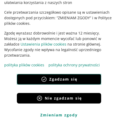
ułatwiania korzystania z naszych stron
Cele przetwarzania szczegółowo opisane są w ustawieniach
dostępnych pod przyciskiem: “ZMIENIAM ZGODY” i w Polityce
plików cookies.
Zgodę wyrażasz dobrowolnie i jest ważna 12 miesięcy.
Możesz ją w każdym momencie wycofać lub ponowić w
zakładce
Ustawienia plików cookies
na stronie głównej.
Wycofanie zgody nie wpływa na legalność uprzedniego
Ta strona jest też dostępna w innych językach
przetwarzania.
polityka plików cookies
polityka ochrony prywatności
wygląd:
motyw jasny
Zgadzam się
Nie zgadzam się
Serwisy Grupy Allegro
Allegro.cz
Allegro.sk
Allegro.hu
Onedelivery.cz
Zmieniam zgody