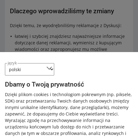
Dlaczego wprowadziliśmy te zmiany
Dzięki temu, że wyodrębniliśmy reklamacje z Dyskusji:
łatwiej i szybciej znajdziesz najważniejsze informacje
dotyczące danej reklamacji, wymienisz z kupującym
wiadomości oraz zaproponujesz mu możliwe
rozwiązanie
język
wesprzemy Cię w obsłudze reklamacji i na czacie
reklamacyjnym podpowiemy Ci, co jeszcze musisz
zrobić w związku z daną reklamacją – na przykład w
Dbamy o Twoją prywatność
jaki sposób kupujący ma odesłać reklamowany
produkt, ile dni zostało Ci na rozpatrzenie reklamacji
Dzięki plikom cookies i technologiom pokrewnym
(np. piksele,
nie musisz udzielać pierwszej odpowiedzi na
SDK)
oraz przetwarzaniu Twoich danych osobowych
(między
wiadomość kupującego w ciągu 24 godzin
innymi unikalne identyfikatory, dane przeglądarki)
, możemy
zapewnić, że dopasujemy do Ciebie wyświetlane treści.
nie będziemy uwzględniać reklamacji w Twoich
Wyrażając zgodę na przechowywanie informacji na
statystykach w
jakości sprzedaży
.
urządzeniu końcowym lub dostęp do nich i przetwarzanie
danych (w tym w obszarze profilowania, analiz rynkowych i