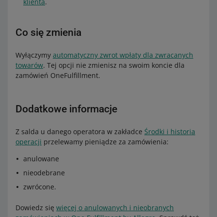
klienta
.
Co się zmienia
Wyłączymy
automatyczny zwrot wpłaty dla zwracanych
towarów
. Tej opcji nie zmienisz na swoim koncie dla
zamówień OneFulfillment.
Dodatkowe informacje
Z salda u danego operatora w zakładce
Środki i historia
operacji
przelewamy pieniądze za zamówienia:
anulowane
nieodebrane
zwrócone.
Dowiedz się
więcej o anulowanych i nieobranych