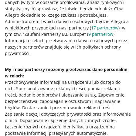
danych (w tym w obszarze profilowania, analiz rynkowych i
statystycznych) sprawiasz, że łatwiej będzie odnaleźć Ci w
Allegro dokładnie to, czego szukasz i potrzebujesz.
5 MIN
SZYBKA WSKAZÓWKA
Administratorem Twoich danych osobowych będzie Allegro a
Zasilenie zwrotu środków do
w niektórych przypadkach nasi partnerzy (
17
partnerów
), w
kupującego
tym tzw. “Zaufani Partnerzy IAB Europe” (
9
partnerów
).
Informacja o celach przetwarzania danych osobowych przez
naszych partnerów znajduje się w ich politykach ochrony
6 MIN
SZYBKA WSKAZÓWKA
prywatności.
WIĘCEJ
Jak ustawić wypłaty pieniędzy ze
sprzedaży
My i nasi partnerzy możemy przetwarzać dane personalne
w celach:
Potrzebujesz pomocy?
PODCAST
Przechowywanie informacji na urządzeniu lub dostęp do
025: Co zyskasz dołączając do One
nich
.
Spersonalizowane reklamy i treści, pomiar reklam i
Fulfillment by Allegro? - Mateusz
Skontaktuj się z nami
treści, badanie odbiorców i ulepszanie usług
.
Zapewnienie
Długokęcki
bezpieczeństwa, zapobieganie oszustwom i naprawianie
błędów
.
Dostarczanie i prezentowanie reklam i treści
.
PODCAST
Zapisanie decyzji dotyczących prywatności oraz informowanie
031: One Fulfillment by Allegro ma już
Zapytaj społeczność
o nich
.
Dopasowanie i łączenie danych z innych źródeł
.
rok - Martyna Menge-Jurska
Łączenie różnych urządzeń
.
Identyfikacja urządzeń na
podstawie informacji przesyłanych automatycznie
.
Zajrzyj na Allegro Gadane