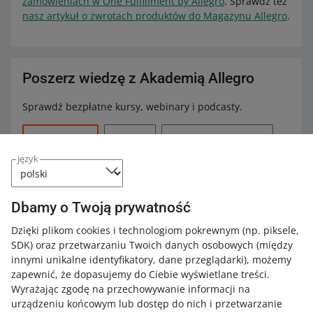
zamówieniach w One Fulfillment by Allegro
. Sprawdź też
nasz artykuł o zwrotach produktów do Magazynu Allegro
.
Poszerz wiedzę z Akademią Allegro
Sprawdź bezpłatne kursy, webinary i podcasty.
Wszystkie
(12)
Kursy
(1)
Szybkie wskazówki
(3)
język
Podcasty
(8)
Dbamy o Twoją prywatność
KURS
Poznaj One Fulfillment by Allegro
Dzięki plikom cookies i technologiom pokrewnym
(np. piksele,
SDK)
oraz przetwarzaniu Twoich danych osobowych
(między
innymi unikalne identyfikatory, dane przeglądarki)
, możemy
zapewnić, że dopasujemy do Ciebie wyświetlane treści.
2 MIN
SZYBKA WSKAZÓWKA
Wyrażając zgodę na przechowywanie informacji na
Opłaty na Allegro bez tajemnic
urządzeniu końcowym lub dostęp do nich i przetwarzanie