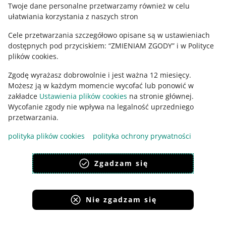
Twoje dane personalne przetwarzamy również w celu
PODCAST
ułatwiania korzystania z naszych stron
010: Metody dostaw na Allegro - Marta
Wójcicka
Cele przetwarzania szczegółowo opisane są w ustawieniach
dostępnych pod przyciskiem: “ZMIENIAM ZGODY” i w Polityce
plików cookies.
PODCAST
Zgodę wyrażasz dobrowolnie i jest ważna 12 miesięcy.
011: Optymalizacja i automatyzacja w
sprzedaży internetowej - Wojciech
Możesz ją w każdym momencie wycofać lub ponowić w
Małagocki
zakładce
Ustawienia plików cookies
na stronie głównej.
Wycofanie zgody nie wpływa na legalność uprzedniego
Ta strona jest też dostępna w innych językach
przetwarzania.
PODCAST
012: Trendy logistyczne w sprzedaży
polityka plików cookies
polityka ochrony prywatności
internetowej - Arkadiusz Kawa
wygląd:
motyw jasny
Zgadzam się
PODCAST
039: Zarządzanie budżetem firmy -
Tomasz Saulewicz
Nie zgadzam się
Serwisy Grupy Allegro
PODCAST