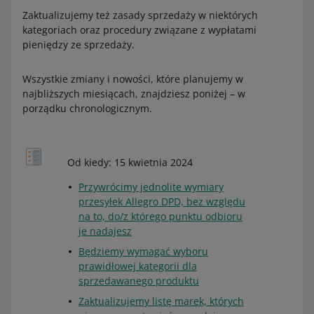
Zaktualizujemy też zasady sprzedaży w niektórych
kategoriach oraz procedury związane z wypłatami
pieniędzy ze sprzedaży.
Wszystkie zmiany i nowości, które planujemy w
najbliższych miesiącach, znajdziesz poniżej – w
porządku chronologicznym.
Od kiedy: 15 kwietnia 2024
Przywrócimy jednolite wymiary
przesyłek Allegro DPD, bez względu
na to, do/z którego punktu odbioru
je nadajesz
Będziemy wymagać wyboru
prawidłowej kategorii dla
sprzedawanego produktu
Zaktualizujemy listę marek, których