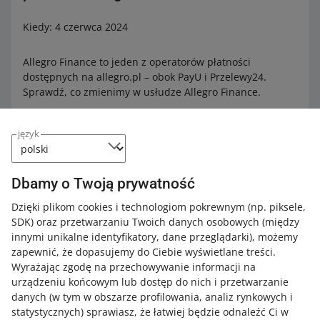
Kiedy: 4 czerwca 2024
Allegro Finance to jeden z operatorów płatności
dostępnych na allegro.pl – obok PayU i Przelewy24.
Sprawdź, co zmienimy w usłudze Allegro Finance.
język
Umożliwimy wypłaty na rachunki płatnicze w
krajach Europejskiego Obszaru
Gospodarczego
Dbamy o Twoją prywatność
Dzięki plikom cookies i technologiom pokrewnym
Obecnie wypłaty z Allegro Finance możliwe są tylko na
(np. piksele,
SDK)
polski rachunek bankowy. Umożliwimy wypłaty na
oraz przetwarzaniu Twoich danych osobowych
(między
innymi unikalne identyfikatory, dane przeglądarki)
rachunki założone poza Polską – w krajach EOG.
, możemy
zapewnić, że dopasujemy do Ciebie wyświetlane treści.
Wyrażając zgodę na przechowywanie informacji na
urządzeniu końcowym lub dostęp do nich i przetwarzanie
Zaktualizujemy Politykę ochrony
danych (w tym w obszarze profilowania, analiz rynkowych i
prywatności Allegro Finance
statystycznych) sprawiasz, że łatwiej będzie odnaleźć Ci w