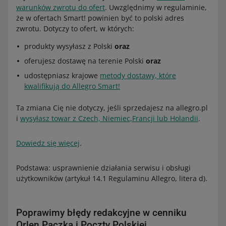
warunków zwrotu do ofert
. Uwzględnimy w regulaminie,
że w ofertach Smart! powinien być to polski adres
zwrotu. Dotyczy to ofert, w których:
produkty wysyłasz z Polski
oraz
oferujesz dostawę na terenie Polski
oraz
udostępniasz krajowe
metody dostawy, które
kwalifikują do Allegro Smart!
Ta zmiana Cię nie dotyczy, jeśli sprzedajesz na allegro.pl
i
wysyłasz towar z Czech, Niemiec,Francji lub Holandii
.
Dowiedz się więcej
.
Podstawa: usprawnienie działania serwisu i obsługi
użytkowników (artykuł 14.1 Regulaminu Allegro, litera d).
Poprawimy błędy redakcyjne w cenniku
Orlen Paczka i Poczty Polskiej