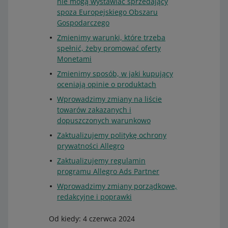
nie mogą wystawiać sprzedający
spoza Europejskiego Obszaru
Gospodarczego
Zmienimy warunki, które trzeba
spełnić, żeby promować oferty
Monetami
Zmienimy sposób, w jaki kupujący
oceniają opinie o produktach
Wprowadzimy zmiany na liście
towarów zakazanych i
dopuszczonych warunkowo
Zaktualizujemy politykę ochrony
prywatności Allegro
Zaktualizujemy regulamin
programu Allegro Ads Partner
Wprowadzimy zmiany porządkowe,
redakcyjne i poprawki
Od kiedy: 4 czerwca 2024