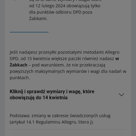
od 12 lutego 2024 obowiązują tylko
dla punktów odbioru DPD poza
Żabkami.
Jeśli nadajesz przesyłki pozostałymi metodami Allegro
DPD, od 15 kwietnia większe paczki również nadasz
w
Żabkach
– pod warunkiem, że nie przekraczają
powyższych maksymalnych wymiarów i wagi dla nadań w
punktach.
Kliknij i sprawdź wymiary i wagę, które
obowiązują do 14 kwietnia
Jeszcze do 14 kwietnia przesyłki, które przekraczają
Podstawa: zmiany w zakresie świadczonych usług
powyższe o wymiary i wagę, nadasz tylko w/do punktów
(artykuł 14.1 Regulaminu Allegro, litera j).
odbioru DPD, które
nie są zlokalizowane w Żabkach
.