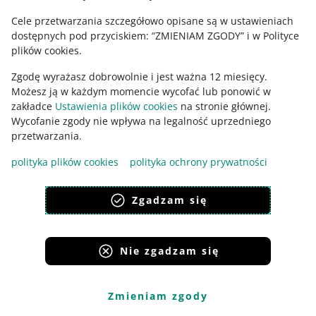
Od kiedy: 4 czerwca 2024
Cele przetwarzania szczegółowo opisane są w ustawieniach
dostępnych pod przyciskiem: “ZMIENIAM ZGODY” i w Polityce
plików cookies.
Jak jest teraz
Zgodę wyrażasz dobrowolnie i jest ważna 12 miesięcy.
Za zakup na Allegro Lokalnie w ogłoszeniach z kup
Możesz ją w każdym momencie wycofać lub ponowić w
teraz i licytacją, Twój klient może zapłacić kartą,
zakładce
Ustawienia plików cookies
na stronie głównej.
BLIKIEM, szybkim przelewem lub przelewem
Wycofanie zgody nie wpływa na legalność uprzedniego
tradycyjnym.
przetwarzania.
Na opłacenie zakupu w ogłoszeniu kup teraz lub
polityka plików cookies
polityka ochrony prywatności
licytacji klient ma 120 godzin od momentu gdy
przechodzi do płatności.
Zgadzam się
Co zmienimy
Usuniemy opcję płatności przelewem tradycyjnym.
Nie zgadzam się
Skrócimy czas na opłacenie zakupu w licytacji ze 120
godzin do 72 godzin.
Zmieniam zgody
W przypadku zakupu w ogłoszeniu kup teraz nie