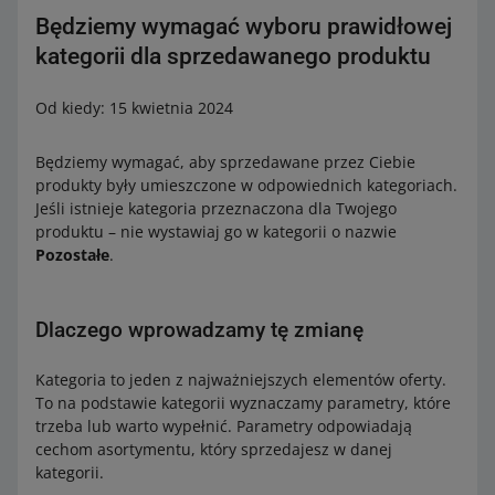
Nadanie w/do punktów odbioru w sklepach Żabka:
Będziemy wymagać wyboru prawidłowej
rzeczywista waga paczki – maksymalnie 10 kg
kategorii dla sprzedawanego produktu
wysokość – maksymalnie 60 cm
Od kiedy: 15 kwietnia 2024
szerokość – maksymalnie 40 cm
głębokość – maksymalnie 40 cm.
Będziemy wymagać, aby sprzedawane przez Ciebie
produkty były umieszczone w odpowiednich kategoriach.
Nadanie w/do pozostałych punktów odbioru DPD:
Jeśli istnieje kategoria przeznaczona dla Twojego
waga paczki (rzeczywista lub gabarytowa) –
produktu – nie wystawiaj go w kategorii o nazwie
maksymalnie 20 kg
Pozostałe
.
długość najdłuższego boku – maksymalnie 150 cm
suma wysokości oraz obwodu (2x długość + 2x
Dlaczego wprowadzamy tę zmianę
szerokość) – maksymalnie 300 cm.
Kategoria to jeden z najważniejszych elementów oferty.
To na podstawie kategorii wyznaczamy parametry, które
trzeba lub warto wypełnić. Parametry odpowiadają
cechom asortymentu, który sprzedajesz w danej
kategorii.