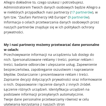
Allegro dokładnie to, czego szukasz i potrzebujesz.
Dodamy informacje o przetwarzaniu danych
Administratorem Twoich danych osobowych będzie Allegro a
biometrycznych. Twoje dane biometryczne będziemy
w niektórych przypadkach nasi partnerzy (
17
partnerów
), w
przetwarzać jedynie w celu weryfikacji lub identyfikacji
tym tzw. “Zaufani Partnerzy IAB Europe” (
9
partnerów
).
Twojej tożsamości, w szczególności autentyczności
Informacja o celach przetwarzania danych osobowych przez
Twojego dowodu osobistego. Weryfikujemy go zgodnie z
naszych partnerów znajduje się w ich politykach ochrony
wymogami ustawy o przeciwdziałaniu praniu pieniędzy
prywatności.
oraz finansowaniu terroryzmu. Dane biometryczne
usuwamy niezwłocznie po zakończeniu weryfikacji.
My i nasi partnerzy możemy przetwarzać dane personalne
w celach:
Podstawa: ulepszenie funkcjonalności oferowanych
Przechowywanie informacji na urządzeniu lub dostęp do
przez Allegro Finance, wprowadzenie nowej oraz
nich
.
Spersonalizowane reklamy i treści, pomiar reklam i
poprawa poziomu bezpieczeństwa danych osobowych
treści, badanie odbiorców i ulepszanie usług
.
Zapewnienie
użytkowników (artykuł 7.1. Regulaminu usługi Allegro
bezpieczeństwa, zapobieganie oszustwom i naprawianie
Finance, litery d, c).
błędów
.
Dostarczanie i prezentowanie reklam i treści
.
Zapisanie decyzji dotyczących prywatności oraz informowanie
o nich
.
Dopasowanie i łączenie danych z innych źródeł
.
Allegro Lokalnie: usuniemy płatności
Łączenie różnych urządzeń
.
Identyfikacja urządzeń na
przelewem tradycyjnym i skrócimy czas
podstawie informacji przesyłanych automatycznie
.
Twoje dane personalne przetwarzamy również w celu
na opłacenie zakupu
ułatwiania korzystania z naszych stron