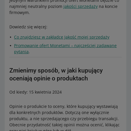
Jedynym warunkiem promocji ofert Monetami będzie co
najmniej neutralny poziom
jakości sprzedaży
na koncie
firmowym.
Dowiedz się więcej:
Co znajdziesz w zakładce Jakość mojej sprzedaży
Promowanie ofert Monetami – najczęściej zadawane
pytania
.
Zmienimy sposób, w jaki kupujący
oceniają opinie o produktach
Od kiedy: 15 kwietnia 2024
Opinie o produkcie to oceny, które kupujący wystawiają
dla konkretnych produktów. Dotyczą one wyłącznie
produktu, a nie sprzedającego czy przebiegu transakcji.
Obecnie przydatność takiej opinii można ocenić, klikając
przy niej kciuk w górę lub w dół.