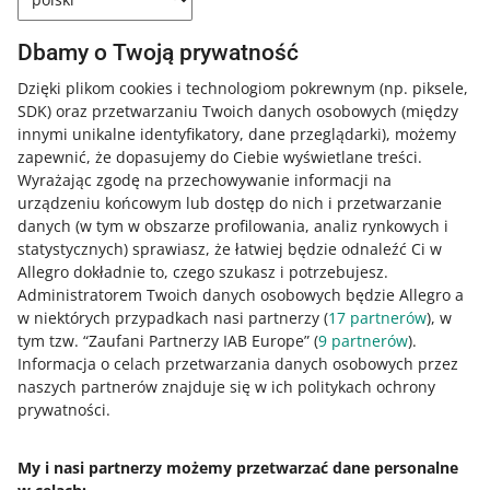
kodem wprowadza na rynek towary pochodzące
fałszywych informacji.
w kategoriach objętych zmianami w przepisach.
z trzech fabryk?
Dbamy o Twoją prywatność
Co oznacza, że produkt został wprowadzony na
Ważny jest producent, a nie fabryka, w której
Dzięki plikom cookies i technologiom pokrewnym
(np. piksele,
rynek?
wyprodukowano produkt.
SDK)
oraz przetwarzaniu Twoich danych osobowych
(między
Czy muszę załączać instrukcje obsługi dla
innymi unikalne identyfikatory, dane przeglądarki)
, możemy
Zgodnie z definicją GPSR, wprowadzenie do obrotu na
produktów?
zapewnić, że dopasujemy do Ciebie wyświetlane treści.
rynek UE oznacza udostępnienie produktu na rynku Unii
Wyrażając zgodę na przechowywanie informacji na
po raz pierwszy w celu konsumpcji, dystrybucji lub
Czy wystarczy, jak dane producenta będą na
Zgodnie z wymogami rozporządzenia GPSR, jeśli produkt
urządzeniu końcowym lub dostęp do nich i przetwarzanie
używania.
etykiecie produktu?
wymaga podania informacji o bezpieczeństwie (takich jak
danych (w tym w obszarze profilowania, analiz rynkowych i
certyfikaty, ostrzeżenia dotyczące użytkowania),
statystycznych) sprawiasz, że łatwiej będzie odnaleźć Ci w
Czy dane producenta i osoby odpowiedzialnej
Dane producenta powinny być dostępne dla kupujących
sprzedający jest zobowiązany do ich udostępnienia
Allegro dokładnie to, czego szukasz i potrzebujesz.
muszą być widoczne publicznie?
przed zakupem, dlatego muszą być widoczne na stronie
konsumentom. Jeżeli te informacje znajdują się w
Administratorem Twoich danych osobowych będzie Allegro a
oferty. W przypadku sprzedaży na odległość
instrukcji obsługi, możesz ją załączyć. Informacje o
Czy EAN jest jedynym wymaganym parametrem
w niektórych przypadkach nasi partnerzy (
17
partnerów
), w
Tak, dane producenta i osoby odpowiedzialnej muszą
umieszczenie ich tylko na etykiecie produktu jest
identyfikującym produkt?
bezpieczeństwie powinny być jasne, zrozumiałe i
tym tzw. “Zaufani Partnerzy IAB Europe” (
9
partnerów
).
być widoczne publicznie na stronie oferty. Konsument
niewystarczające z punktu widzenia wymogów GPSR.
dostępne w języku kraju, w którym produkt jest
Informacja o celach przetwarzania danych osobowych przez
powinien mieć do nich dostęp przed podjęciem decyzji o
Czy jako Allegro zadbacie, by dane osób
sprzedawany.
Nie, EAN jest jednym z identyfikatorów produktu, ale w
naszych partnerów znajduje się w ich politykach ochrony
zakupie.
odpowiedzialnych, które podaję, były zgodne z
zależności od rodzaju produktu jako sprzedający musisz
prywatności.
RODO?
podać również inne informacje, takie jak model czy
numer seryjny.
Umożliwiliśmy sprzedającym podanie informacji, których
My i nasi partnerzy możemy przetwarzać dane personalne
wymaga prawo i zadbaliśmy o to, aby kupujący widzieli