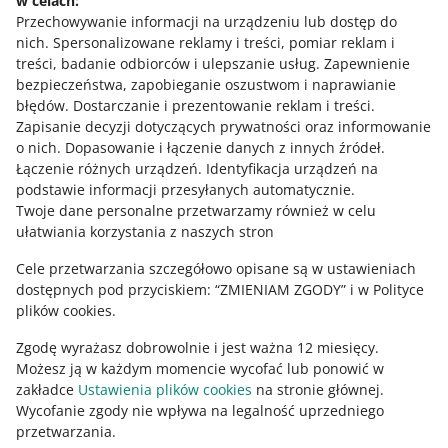
w celach:
Potrzebujesz pomocy?
je w ofertach. Nie możemy jednak przejąć na siebie
Przechowywanie informacji na urządzeniu lub dostęp do
obowiązków, jakie spoczywają na Tobie, jako
nich
.
Spersonalizowane reklamy i treści, pomiar reklam i
Skontaktuj się z nami
sprzedającym, a które wynikają z nowego
treści, badanie odbiorców i ulepszanie usług
.
Zapewnienie
rozporządzenia.
bezpieczeństwa, zapobieganie oszustwom i naprawianie
błędów
.
Dostarczanie i prezentowanie reklam i treści
.
Zapisanie decyzji dotyczących prywatności oraz informowanie
Ty, jako przedsiębiorca, jesteś administratorem danych
Zapytaj społeczność
o nich
.
Dopasowanie i łączenie danych z innych źródeł
.
osobowych, które podajesz jako dane osób
Łączenie różnych urządzeń
.
Identyfikacja urządzeń na
odpowiedzialnych. Jako sprzedający masz obowiązek
podstawie informacji przesyłanych automatycznie
.
Zajrzyj na Allegro Gadane
przetwarzania danych osobowych zgodnie z prawem.
Twoje dane personalne przetwarzamy również w celu
Gdy sprzedajesz na Allegro, powierzasz nam
ułatwiania korzystania z naszych stron
przetwarzanie takich danych osobowych zgodnie z
regulaminem
. Kupujący i sprzedający na Allegro muszą
Cele przetwarzania szczegółowo opisane są w ustawieniach
podawać aktualne oraz prawdziwe dane, w tym dane
dostępnych pod przyciskiem: “ZMIENIAM ZGODY” i w Polityce
osobowe.
plików cookies.
Zgodę wyrażasz dobrowolnie i jest ważna 12 miesięcy.
Możesz ją w każdym momencie wycofać lub ponowić w
zakładce
Ustawienia plików cookies
na stronie głównej.
Wycofanie zgody nie wpływa na legalność uprzedniego
Ta strona jest też dostępna w innych językach
przetwarzania.