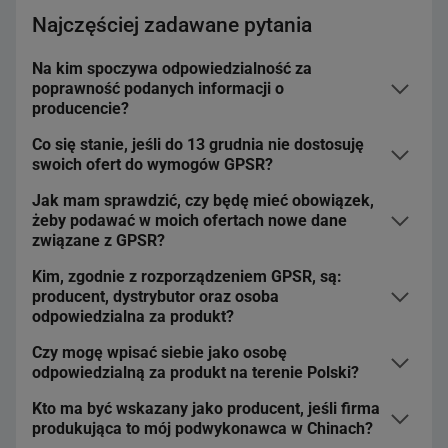
Najczęściej zadawane pytania
Na kim spoczywa odpowiedzialność za
poprawność podanych informacji o
producencie?
Co się stanie, jeśli do 13 grudnia nie dostosuję
Jako sprzedający odpowiadasz za wskazanie zgodnych z
swoich ofert do wymogów GPSR?
prawdą i poprawnych danych w wymaganych polach.
Jak mam sprawdzić, czy będę mieć obowiązek,
Jeśli nie dostosujesz swoich ofert do wymogów GPSR, po
żeby podawać w moich ofertach nowe dane
wejściu w życie rozporządzenia możesz narazić się na
związane z GPSR?
sankcje prawne, w tym kary finansowe.
Kim, zgodnie z rozporządzeniem GPSR, są:
W
tym pliku
znajdziesz listę kategorii, których nie dotyczy
producent, dystrybutor oraz osoba
nowe rozporządzenie.
odpowiedzialna za produkt?
Czy mogę wpisać siebie jako osobę
Producent
– oznacza każdą osobę fizyczną lub prawną,
odpowiedzialną za produkt na terenie Polski?
która wytwarza produkt lub która zleca zaprojektowanie
lub wytworzenie produktu i sprzedaje ten produkt pod
Kto ma być wskazany jako producent, jeśli firma
Jeśli producent lub dystrybutor nie wskaże żadnych
własną nazwą lub znakiem towarowym.
Dystrybutor
–
produkująca to mój podwykonawca w Chinach?
innych danych – możesz podać swoje. Jako osoba
oznacza każdą osobę fizyczną lub prawną, która