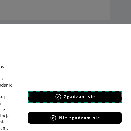
Zapytaj społeczność
Zajrzyj na Allegro Gadane
e w
ch
.
badanie
,
Zgadzam się
e i
h
nie
ikacja
Nie zgadzam się
nie
.
iania