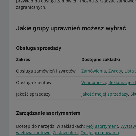
przykład do obsługi zamówień, można zarządzać zamówieni
zagranicznych.
Jakie grupy uprawnień możesz wybrać
Obsługa sprzedaży
Zakres
Dostępne zakładki
Obsługa zamówień i zwrotów
Zamówienia
,
Zwroty
,
Lista
Obsługa klientów
Wiadomości
,
Reklamacje i
Jakość sprzedaży
Jakość mojej sprzedaży
,
Sk
Zarządzanie asortymentem
Dostęp do narzędzi w zakładkach:
Mój asortyment
,
Wystaw
wielowariantowe
,
Zestaw ofert
,
Opcje promowania
.