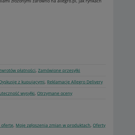
ami złożonymi zarówno na allegro.pl, jak rynkach
 zwrotów płatności
,
Zamówione przesyłki
 Dyskusje z kupującymi
,
Reklamacje Allegro Delivery
uteczność wysyłki
,
Otrzymane oceny
 ofertę
,
Moje zgłoszenia zmian w produktach
,
Oferty