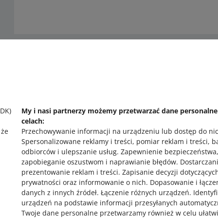
Potrzebujesz pomocy?
Skontaktuj się z nami
SDK)
My i nasi partnerzy możemy przetwarzać dane personaln
celach:
 że
Przechowywanie informacji na urządzeniu lub dostęp do ni
Spersonalizowane reklamy i treści, pomiar reklam i treści, 
odbiorców i ulepszanie usług
.
Zapewnienie bezpieczeństwa
zapobieganie oszustwom i naprawianie błędów
.
Dostarczani
prezentowanie reklam i treści
.
Zapisanie decyzji dotyczącyc
prywatności oraz informowanie o nich
.
Dopasowanie i łącze
,
danych z innych źródeł
.
Łączenie różnych urządzeń
.
Identyf
urządzeń na podstawie informacji przesyłanych automatycz
Twoje dane personalne przetwarzamy również w celu ułatw