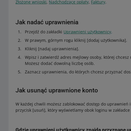
Złożone wnioski
,
Nadchodzące opłaty
,
Faktury
.
Jak nadać uprawnienia
Przejdź do zakładki
Uprawnieni użytkownicy
.
W prawym, górnym rogu kliknij [dodaj użytkownika].
Kliknij [nadaj uprawnienia].
Wpisz i zatwierdź adres mejlowy osoby, której chcesz
Możesz dodać dowolną liczbę osób.
Zaznacz uprawnienia, do których chcesz przyznać dostę
Jak usunąć uprawnione konto
W każdej chwili możesz zablokować dostęp do uprawnień i 
przycisk [usuń], który wyświetlamy obok loginu w zakładc
Gdzie uprawnieni użytkownicy znajdą przyznane u