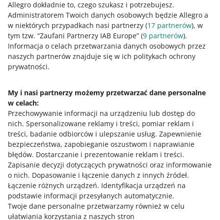
Allegro dokładnie to, czego szukasz i potrzebujesz.
Administratorem Twoich danych osobowych będzie Allegro a
w niektórych przypadkach nasi partnerzy (
17
partnerów
), w
tym tzw. “Zaufani Partnerzy IAB Europe” (
9
partnerów
).
Informacja o celach przetwarzania danych osobowych przez
naszych partnerów znajduje się w ich politykach ochrony
Wybierz odpowiedni rynek i kliknij [Zapisz].
prywatności.
W tym momencie oferta jest zgłoszona do udostępnienia.
My i nasi partnerzy możemy przetwarzać dane personalne
Zanim pojawi się na wybranym przez Ciebie rynku
w celach:
sprawdzimy jeszcze, czy spełnia wszystkie
warunki
.
Przechowywanie informacji na urządzeniu lub dostęp do
Dlatego upewnij się na przykład, czy w cenniku dostaw
nich
.
Spersonalizowane reklamy i treści, pomiar reklam i
dodanym do tej oferty masz metody dostawy do krajów,
treści, badanie odbiorców i ulepszanie usług
.
Zapewnienie
w których chcesz sprzedawać.
bezpieczeństwa, zapobieganie oszustwom i naprawianie
błędów
.
Dostarczanie i prezentowanie reklam i treści
.
Aby sprawdzić status udostępnienia skorzystaj z filtra
Zapisanie decyzji dotyczących prywatności oraz informowanie
rynek
- wybierz jeden z rynków dodatkowych, a
o nich
.
Dopasowanie i łączenie danych z innych źródeł
.
następnie z filtra
status udostępnienia oferty
.
Łączenie różnych urządzeń
.
Identyfikacja urządzeń na
podstawie informacji przesyłanych automatycznie
.
Twoje dane personalne przetwarzamy również w celu
Sprawdzisz w nim następujące statusy:
ułatwiania korzystania z naszych stron