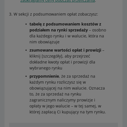
zaokrąglamy ceny podczas przeliczania
.
W sekcji z podsumowaniem opłat zobaczysz:
tabelę z podsumowaniem kosztów z
podziałem na rynki sprzedaży
– osobno
dla każdego rynku i w walucie, która na
nim obowiązuje
zsumowane wartości opłat i prowizji
–
kliknij [szczegóły], aby przejrzeć
dokładne kwoty opłat i prowizji dla
wybranego rynku
przypomnienie
, że za sprzedaż na
każdym rynku rozliczysz się w
obowiązującej na nim walucie. Oznacza
to, że za sprzedaż na rynku
zagranicznym naliczymy prowizje i
opłaty w jego walucie – w tej samej, w
której zapłacą Ci kupujący na tym rynku.