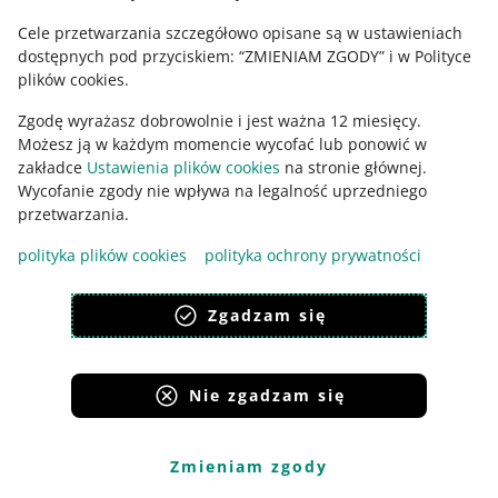
wszystkie
Cele przetwarzania szczegółowo opisane są w ustawieniach
do udostępnienia
– Twoja oferta, która nie ma w
dostępnych pod przyciskiem: “ZMIENIAM ZGODY” i w Polityce
cenniku metody dostawy do danego rynku
plików cookies.
zgłoszone do udostępnienia
– Twoja oferta, która
Zgodę wyrażasz dobrowolnie i jest ważna 12 miesięcy.
została przez Ciebie zgłoszona do udostępnienia, ale
Możesz ją w każdym momencie wycofać lub ponowić w
nie jest aktywna na Twoim rynku rejestracji
zakładce
Ustawienia plików cookies
na stronie głównej.
trwa udostępnianie
– Twoja oferta, która została
Wycofanie zgody nie wpływa na legalność uprzedniego
zgłoszona przez Ciebie do udostępnienia i właśnie
przetwarzania.
sprawdzamy, czy spełnia wszystkie warunki, abyśmy
wyświetlili ją na danym rynku
polityka plików cookies
polityka ochrony prywatności
udostępniona
– Twoja oferta, którą obecnie
wyświetlamy na danym rynku
Zgadzam się
odrzucona przez Allegro
– Twoja oferta, która została
zgłoszona do udostępnienia, ale musisz coś w niej
poprawić, abyśmy wyświetlili ją na danym rynku
Nie zgadzam się
wykluczona przez Ciebie
– Twoja oferta, która została
przez Ciebie wykluczona z danego rynku.
Zmieniam zgody