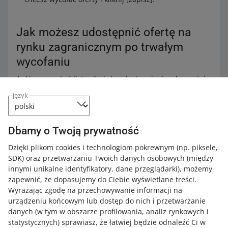
Jak możesz udostępnić ofertę na
rynku zagranicznym po trwałym
wycofaniu
Aby wyszukać listę ofert do udostępniania, skorzystaj z
filtra
rynek
, a następnie
status udostępniania oferty
.
język
Wybierz
do udostępniania
– zobaczysz swoje oferty,
które nie mają w cenniku metody dostawy do danego
rynku.
Dbamy o Twoją prywatność
Zaznacz oferty i wybierz
Dostępność
, a następnie
Dzięki plikom cookies i technologiom pokrewnym
(np. piksele,
Przywrócić na rynek dodatkowy
.
SDK)
oraz przetwarzaniu Twoich danych osobowych
(między
innymi unikalne identyfikatory, dane przeglądarki)
, możemy
zapewnić, że dopasujemy do Ciebie wyświetlane treści.
Wyrażając zgodę na przechowywanie informacji na
urządzeniu końcowym lub dostęp do nich i przetwarzanie
danych (w tym w obszarze profilowania, analiz rynkowych i
statystycznych) sprawiasz, że łatwiej będzie odnaleźć Ci w