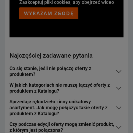
Zaakceptuj pliki cookies, aby obejrzeć wideo
WYRAŻAM ZGODĘ
Najczęściej zadawane pytania
Co się stanie, jeśli nie połączę oferty z
produktem?
Nie rozpoczniesz sprzedaży na rynkach zagranicznych
W jakich kategoriach nie muszę łączyć oferty z
– na allegro․cz, allegro sk i allegro.hu możesz
produktem z Katalogu?
udostępnić
tylko oferty połączone z Katalogiem
.
Sprzedaję rękodzieło i inny unikatowy
Nie dotyczy to ofert, które:
Wystawianie oferty potrwa dłużej – gdy wybierzesz
asortyment. Jak mogę połączyć takie oferty z
produkt z Katalogu, automatycznie uzupełnimy za
produktem z Katalogu?
wystawiasz w kategoriach z unikatowym
Ciebie parametry.
asortymentem – takich jak Kolekcje i sztuka czy
Czy podczas edycji oferty mogę zmienić produkt,
Nie wyróżnisz się
oznaczeniem SUPERCENA
ani innymi
Jeśli nie możesz uzupełnić niektórych wymaganych
Rękodzieło – i możesz utworzyć w nich
produkty
z którym jest połączona?
specjalnymi oznaczeniami
, które kupujący zobaczą na
parametrów produktu lub Twój przedmiot jest
tymczasowe