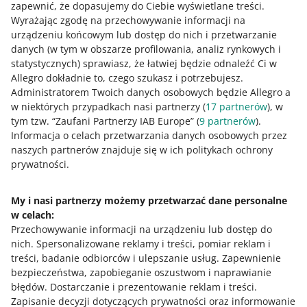
części zamiennych TecDoc do nowej wersji – dodajemy
zapewnić, że dopasujemy do Ciebie wyświetlane treści.
Sprawdź bezpłatne kursy, webinary i podcasty.
do niej brakujące produkty.
Wyrażając zgodę na przechowywanie informacji na
urządzeniu końcowym lub dostęp do nich i przetwarzanie
Wszystkie
(1)
Kursy
(1)
danych (w tym w obszarze profilowania, analiz rynkowych i
statystycznych) sprawiasz, że łatwiej będzie odnaleźć Ci w
Allegro dokładnie to, czego szukasz i potrzebujesz.
KURS
Administratorem Twoich danych osobowych będzie Allegro a
Katalog produktów Allegro - krok po
kroku
w niektórych przypadkach nasi partnerzy (
17
partnerów
), w
tym tzw. “Zaufani Partnerzy IAB Europe” (
9
partnerów
).
Informacja o celach przetwarzania danych osobowych przez
naszych partnerów znajduje się w ich politykach ochrony
prywatności.
My i nasi partnerzy możemy przetwarzać dane personalne
w celach:
Potrzebujesz pomocy?
Przechowywanie informacji na urządzeniu lub dostęp do
nich
.
Spersonalizowane reklamy i treści, pomiar reklam i
Skontaktuj się z nami
treści, badanie odbiorców i ulepszanie usług
.
Zapewnienie
bezpieczeństwa, zapobieganie oszustwom i naprawianie
błędów
.
Dostarczanie i prezentowanie reklam i treści
.
Zapisanie decyzji dotyczących prywatności oraz informowanie