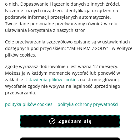
Zapytaj społeczność
o nich
.
Dopasowanie i łączenie danych z innych źródeł
.
Łączenie różnych urządzeń
.
Identyfikacja urządzeń na
podstawie informacji przesyłanych automatycznie
.
Zajrzyj na Allegro Gadane
Twoje dane personalne przetwarzamy również w celu
ułatwiania korzystania z naszych stron
Cele przetwarzania szczegółowo opisane są w ustawieniach
dostępnych pod przyciskiem: “ZMIENIAM ZGODY” i w Polityce
plików cookies.
Zgodę wyrażasz dobrowolnie i jest ważna 12 miesięcy.
Możesz ją w każdym momencie wycofać lub ponowić w
zakładce
Ustawienia plików cookies
na stronie głównej.
Wycofanie zgody nie wpływa na legalność uprzedniego
Ta strona jest też dostępna w innych językach
przetwarzania.
polityka plików cookies
polityka ochrony prywatności
wygląd:
motyw jasny
Zgadzam się