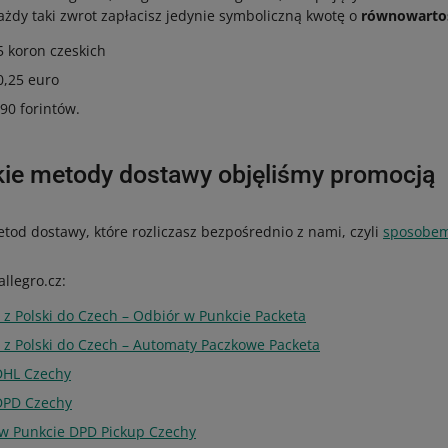
każdy taki zwrot zapłacisz jedynie symboliczną kwotę o
równowartoś
 5 koron czeskich
 0,25 euro
 90 forintów.
kie metody dostawy objęliśmy promocją
tod dostawy, które rozliczasz bezpośrednio z nami, czyli
sposobem
llegro.cz:
 z Polski do Czech – Odbiór w Punkcie Packeta
a z Polski do Czech – Automaty Paczkowe Packeta
 DHL Czechy
 DPD Czechy
 w Punkcie DPD Pickup Czechy