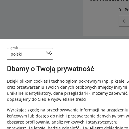
0 - P
0
język
Potrzebujesz
Skontaktuj
Dbamy o Twoją prywatność
Dzięki plikom cookies i technologiom pokrewnym
(np. piksele, 
oraz przetwarzaniu Twoich danych osobowych
(między innymi
unikalne identyfikatory, dane przeglądarki)
, możemy zapewnić,
dopasujemy do Ciebie wyświetlane treści.
Wyrażając zgodę na przechowywanie informacji na urządzeniu
końcowym lub dostęp do nich i przetwarzanie danych (w tym w
obszarze profilowania, analiz rynkowych i statystycznych)
sprawiasz, że łatwiej będzie odnaleźć Ci w Allegro dokładnie to