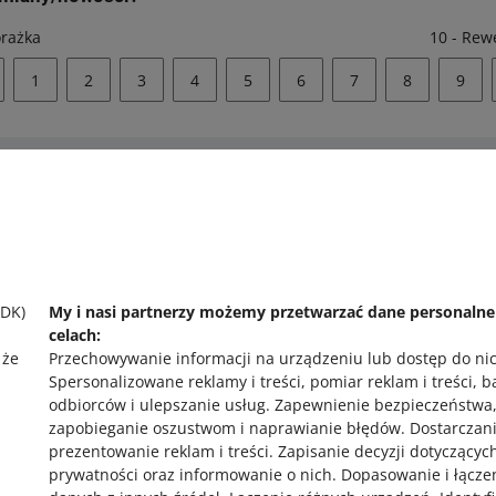
orażka
10 - Rew
1
2
3
4
5
6
7
8
9
 pomocy?
Zapytaj społecznoś
 się z nami
Zajrzyj na Allegr
SDK)
My i nasi partnerzy możemy przetwarzać dane personaln
celach:
 że
Przechowywanie informacji na urządzeniu lub dostęp do ni
Spersonalizowane reklamy i treści, pomiar reklam i treści, 
odbiorców i ulepszanie usług
.
Zapewnienie bezpieczeństwa
zapobieganie oszustwom i naprawianie błędów
.
Dostarczani
prezentowanie reklam i treści
.
Zapisanie decyzji dotyczącyc
prywatności oraz informowanie o nich
.
Dopasowanie i łącze
,