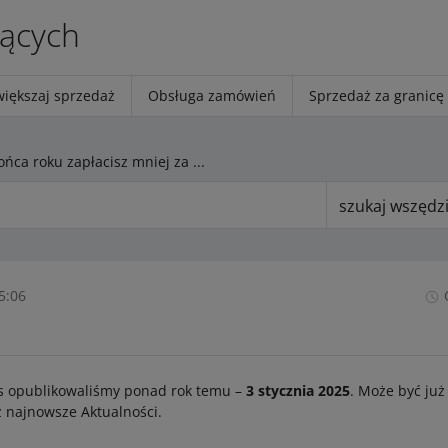
jących
większaj sprzedaż
Obsługa zamówień
Sprzedaż za granicę
Do końca roku zapłacisz mniej za nieodebrane przesyłki na rynkach zagranicznych
szukaj wszędz
5:06
s opublikowaliśmy ponad rok temu –
3 stycznia 2025
. Może być już
 najnowsze Aktualności.