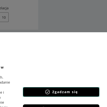
elacja
10
ć
o Gadane
e w
ch
.
badanie
,
Zgadzam się
e i
h
nie