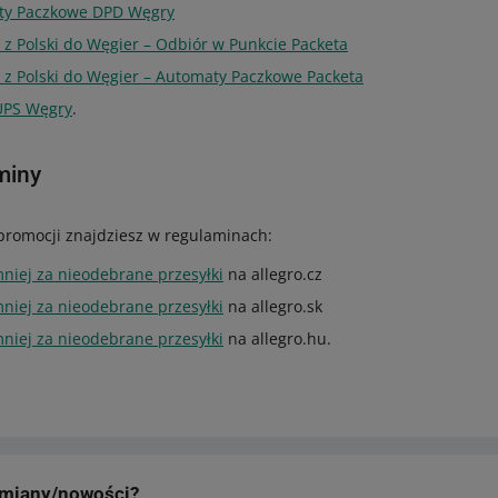
aty Paczkowe DPD Węgry
 z Polski do Węgier – Odbiór w Punkcie Packeta
a z Polski do Węgier – Automaty Paczkowe Packeta
 UPS Węgry
.
miny
promocji znajdziesz w regulaminach:
mniej za nieodebrane przesyłki
na allegro.cz
mniej za nieodebrane przesyłki
na allegro.sk
mniej za nieodebrane przesyłki
na allegro.hu.
zmiany/nowości?