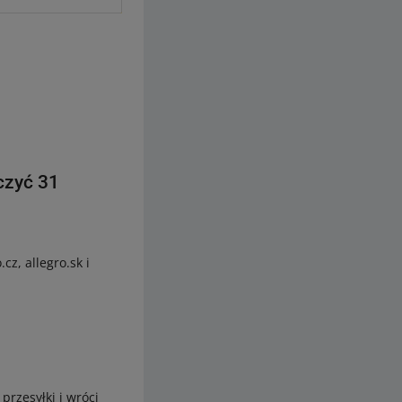
czyć 31
z, allegro.sk i
przesyłki i wróci