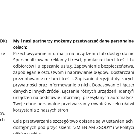
Dom i Ogród – Wyposażenie – Ozdoby świąteczne i ok
Potrzebujesz pomocy?
Skontaktuj się z nami
SDK)
My i nasi partnerzy możemy przetwarzać dane personaln
celach:
 że
Przechowywanie informacji na urządzeniu lub dostęp do ni
Spersonalizowane reklamy i treści, pomiar reklam i treści, 
odbiorców i ulepszanie usług
.
Zapewnienie bezpieczeństwa
zapobieganie oszustwom i naprawianie błędów
.
Dostarczani
prezentowanie reklam i treści
.
Zapisanie decyzji dotyczącyc
prywatności oraz informowanie o nich
.
Dopasowanie i łącze
,
danych z innych źródeł
.
Łączenie różnych urządzeń
.
Identyf
urządzeń na podstawie informacji przesyłanych automatycz
Twoje dane personalne przetwarzamy również w celu ułatw
korzystania z naszych stron
zw.
ach
Cele przetwarzania szczegółowo opisane są w ustawieniach
dostępnych pod przyciskiem: “ZMIENIAM ZGODY” i w Polityc
plików cookies.