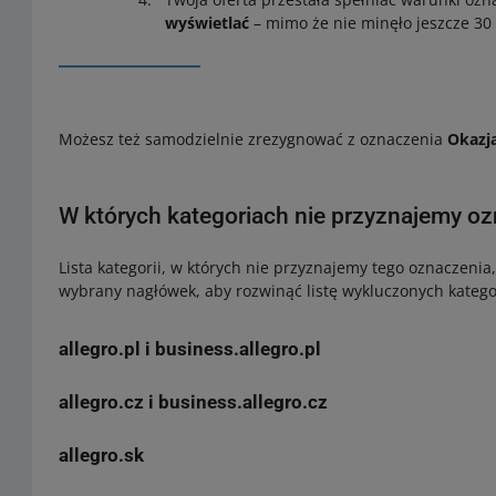
wyświetlać
– mimo że nie minęło jeszcze 30 
Możesz też samodzielnie zrezygnować z oznaczenia
Okazj
W których kategoriach nie przyznajemy o
Lista kategorii, w których nie przyznajemy tego oznaczenia,
wybrany nagłówek, aby rozwinąć listę wykluczonych katego
allegro.pl i business.allegro.pl
Nieruchomości
(20782)
allegro.cz i business.allegro.cz
Motoryzacja –
Samochody
(149)
Dziecko – Karmienie dziecka – Żywność dla dzieci – 
Motoryzacja –
Motocykle i quady
(300685)
allegro.sk
Elektronika – RTV i AGD – Gadżety elektroniczne –
Akce
Motoryzacja –
Inne pojazdy i łodzie
(4079)
Kolekcje i sztuka – Kolekcje –
Trafika
(47937)