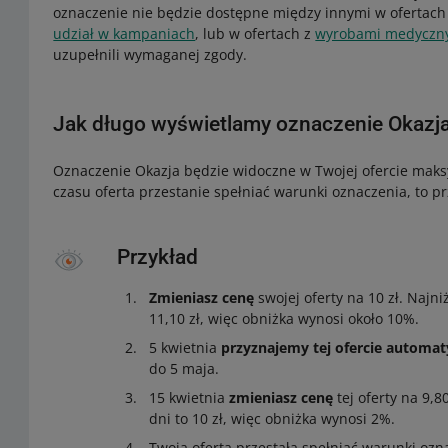
oznaczenie nie będzie dostępne między innymi w ofertach
udział w kampaniach
, lub w ofertach z
wyrobami medycznym
uzupełnili wymaganej zgody.
Jak długo wyświetlamy oznaczenie Okazj
Oznaczenie Okazja będzie widoczne w Twojej ofercie mak
czasu oferta przestanie spełniać warunki oznaczenia, to p
Przykład
Zmieniasz cenę
swojej oferty na 10 zł. Najniż
11,10 zł, więc obniżka wynosi około 10%.
5 kwietnia
przyznajemy tej ofercie automa
do 5 maja.
15 kwietnia
zmieniasz cenę
tej oferty na 9,8
dni to 10 zł, więc obniżka wynosi 2%.
Twoja oferta przestała spełniać warunki ozn