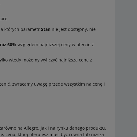
e
óre:
la których parametr
Stan
nie jest dostępny, nie
 niż 60%
względem najniższej ceny w ofercie z
tylko wtedy możemy wyliczyć najniższą cenę z
ocenić, zwracamy uwagę przede wszystkim na cenę i
arówno na Allegro, jak i na rynku danego produktu.
, cena, którą oferujesz musi być równa lub niższa