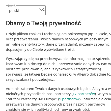
język
Dbamy o Twoją prywatność
Dzięki plikom cookies i technologiom pokrewnym
(np. piksele, 
oraz przetwarzaniu Twoich danych osobowych
(między innymi
unikalne identyfikatory, dane przeglądarki)
, możemy zapewnić,
dopasujemy do Ciebie wyświetlane treści.
Wyrażając zgodę na przechowywanie informacji na urządzeniu
końcowym lub dostęp do nich i przetwarzanie danych (w tym w
obszarze profilowania, analiz rynkowych i statystycznych)
sprawiasz, że łatwiej będzie odnaleźć Ci w Allegro dokładnie to
czego szukasz i potrzebujesz.
Ta strona jest też dostępna w innych językach
Administratorem Twoich danych osobowych będzie Allegro a w
niektórych przypadkach nasi partnerzy (
17
partnerów
), w tym t
“Zaufani Partnerzy IAB Europe” (
9
partnerów
). Informacja o cel
wygląd:
motyw jasny
przetwarzania danych osobowych przez naszych partnerów
znajduje się w ich politykach ochrony prywatności.