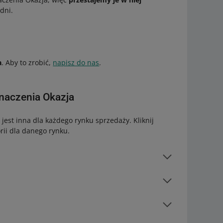
dni.
a
. Aby to zrobić,
napisz do nas
.
znaczenia Okazja
 jest inna dla każdego rynku sprzedaży. Kliknij
rii dla danego rynku.
Mleka modyfikowane –
Początkowe
(256973)
soria do podgrzewaczy tytoniu
(321903)