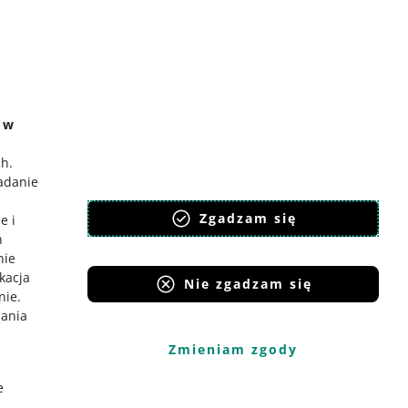
olicznościowe –
Fajerwerki
(300733)
Zapytaj społeczność
Zajrzyj na Allegro Gadane
e w
ch
.
badanie
,
Zgadzam się
e i
h
nie
ikacja
Nie zgadzam się
nie
.
iania
Zmieniam zgody
e