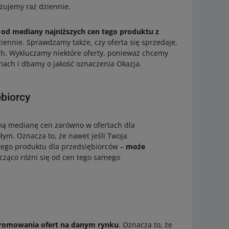
izujemy raz dziennie.
 od mediany najniższych cen tego produktu z
ennie. Sprawdzamy także, czy oferta się sprzedaje,
ych. Wykluczamy niektóre oferty, ponieważ chcemy
nach i dbamy o jakość oznaczenia Okazja.
ębiorcy
ą medianę cen zarówno w ofertach dla
łym. Oznacza to, że nawet jeśli Twoja
ą tego produktu dla przedsiębiorców –
może
nacząco różni się od cen tego samego
 promowania ofert na danym rynku
. Oznacza to, że