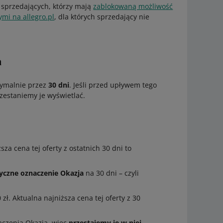
 sprzedających, którzy mają
zablokowaną możliwość
i na allegro.pl
, dla których sprzedający nie
a
symalnie przez
30 dni
. Jeśli przed upływem tego
rzestaniemy je wyświetlać.
sza cena tej oferty z ostatnich 30 dni to
tyczne oznaczenie Okazja
na 30 dni – czyli
0 zł. Aktualna najniższa cena tej oferty z 30
aczenia Okazja, więc
przestajemy je w niej