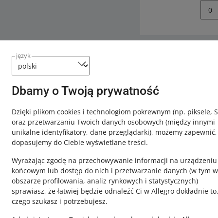
0
język
Potrzebujesz
Skontaktuj
Dbamy o Twoją prywatność
Dzięki plikom cookies i technologiom pokrewnym
(np. piksele, 
oraz przetwarzaniu Twoich danych osobowych
(między innymi
unikalne identyfikatory, dane przeglądarki)
, możemy zapewnić,
dopasujemy do Ciebie wyświetlane treści.
Wyrażając zgodę na przechowywanie informacji na urządzeniu
końcowym lub dostęp do nich i przetwarzanie danych (w tym w
obszarze profilowania, analiz rynkowych i statystycznych)
sprawiasz, że łatwiej będzie odnaleźć Ci w Allegro dokładnie to
czego szukasz i potrzebujesz.
Ta strona jest też dostępna w innych językach