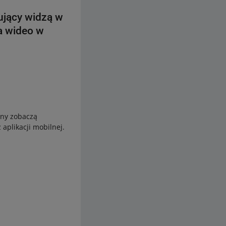
ujący widzą w
ja wideo w
any zobaczą
 aplikacji mobilnej.