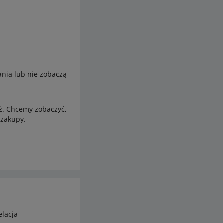
ania lub nie zobaczą
ż. Chcemy zobaczyć,
 zakupy.
elacja