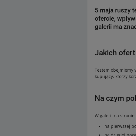
5 maja ruszy t
ofercie, wpływ
galerii ma zna
Jakich ofert
Testem obejmiemy w
kupujący, którzy kor
Na czym pol
W galerii na stronie
na pierwszej po
na drugiej pozy