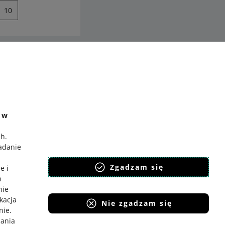
10
ć
o Gadane
e w
ch
.
badanie
,
Zgadzam się
e i
h
nie
ikacja
Nie zgadzam się
nie
.
iania