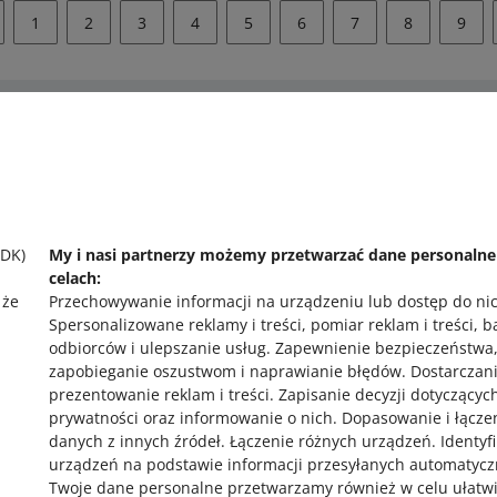
1
2
3
4
5
6
7
8
9
 pomocy?
Zapytaj społecznoś
 się z nami
Zajrzyj na Allegr
SDK)
My i nasi partnerzy możemy przetwarzać dane personaln
celach:
 że
Przechowywanie informacji na urządzeniu lub dostęp do ni
Spersonalizowane reklamy i treści, pomiar reklam i treści, 
odbiorców i ulepszanie usług
.
Zapewnienie bezpieczeństwa
zapobieganie oszustwom i naprawianie błędów
.
Dostarczani
prezentowanie reklam i treści
.
Zapisanie decyzji dotyczącyc
prywatności oraz informowanie o nich
.
Dopasowanie i łącze
,
danych z innych źródeł
.
Łączenie różnych urządzeń
.
Identyf
urządzeń na podstawie informacji przesyłanych automatycz
Twoje dane personalne przetwarzamy również w celu ułatw