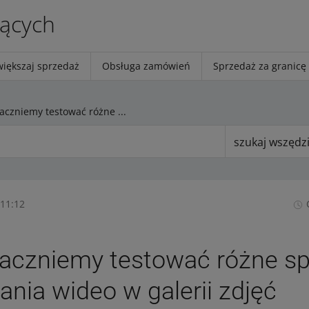
jących
większaj sprzedaż
Obsługa zamówień
Sprzedaż za granicę
5 maja zaczniemy testować różne sposoby wyświetlania wideo w galerii zdjęć
szukaj wszędz
 11:12
zaczniemy testować różne s
ania wideo w galerii zdjęć