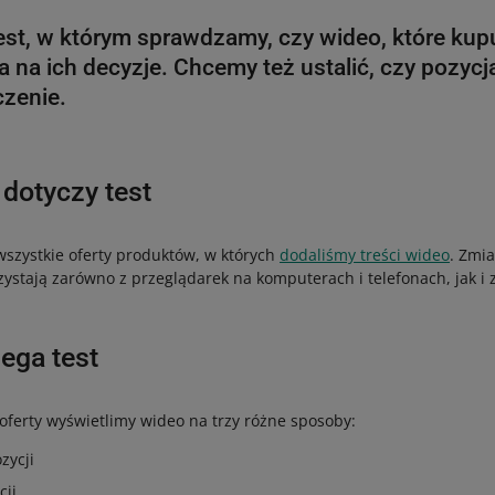
est, w którym sprawdzamy, czy wideo, które kup
a na ich decyzje. Chcemy też ustalić, czy pozyc
czenie.
 dotyczy test
szystkie oferty produktów, w których
dodaliśmy treści wideo
. Zmi
zystają zarówno z przeglądarek na komputerach i telefonach, jak i z
ega test
 oferty wyświetlimy wideo na trzy różne sposoby:
zycji
cji