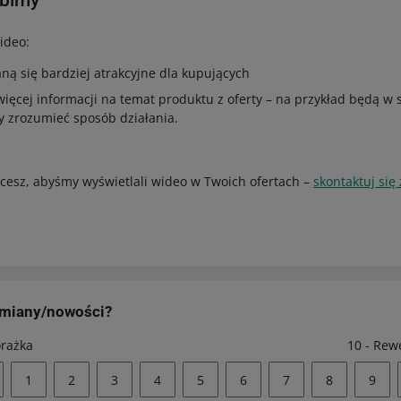
obimy
ideo:
aną się bardziej atrakcyjne dla kupujących
 więcej informacji na temat produktu z oferty – na przykład będą w s
y zrozumieć sposób działania.
chcesz, abyśmy wyświetlali wideo w Twoich ofertach –
skontaktuj się
zmiany/nowości?
orażka
10 - Rew
1
2
3
4
5
6
7
8
9