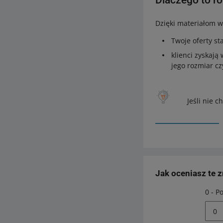
Dlaczego to r
Dzięki materiałom w
Twoje oferty st
klienci zyskają
jego rozmiar cz
Jeśli nie 
Jak oceniasz te 
0 - P
0