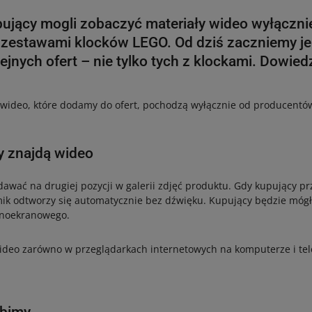
pujący mogli zobaczyć materiały wideo wyłączni
zestawami klocków LEGO. Od dziś zaczniemy j
ejnych ofert – nie tylko tych z klockami. Dowiedz
 wideo, które dodamy do ofert, pochodzą wyłącznie od producentó
y znajdą wideo
wać na drugiej pozycji w galerii zdjęć produktu. Gdy kupujący prz
filmik odtworzy się automatycznie bez dźwięku. Kupujący będzie móg
łnoekranowego.
deo zarówno w przeglądarkach internetowych na komputerze i telef