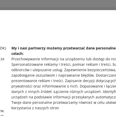
 pomocy?
Zapytaj społecznoś
 się z nami
Zajrzyj na Allegr
SDK)
My i nasi partnerzy możemy przetwarzać dane personaln
celach:
 że
Przechowywanie informacji na urządzeniu lub dostęp do ni
Spersonalizowane reklamy i treści, pomiar reklam i treści, 
odbiorców i ulepszanie usług
.
Zapewnienie bezpieczeństwa
zapobieganie oszustwom i naprawianie błędów
.
Dostarczani
prezentowanie reklam i treści
.
Zapisanie decyzji dotyczącyc
prywatności oraz informowanie o nich
.
Dopasowanie i łącze
,
danych z innych źródeł
.
Łączenie różnych urządzeń
.
Identyf
urządzeń na podstawie informacji przesyłanych automatycz
Twoje dane personalne przetwarzamy również w celu ułatw
korzystania z naszych stron
zw.