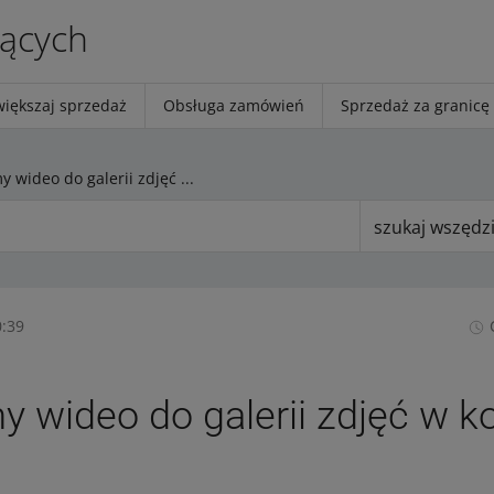
jących
większaj sprzedaż
Obsługa zamówień
Sprzedaż za granicę
Dodajemy wideo do galerii zdjęć w kolejnych ofertach
szukaj wszędz
0:39
 wideo do galerii zdjęć w k