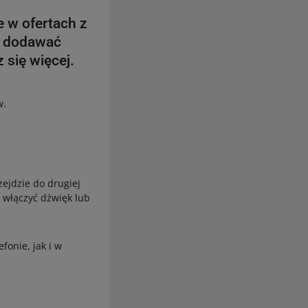
e w ofertach z
e dodawać
 się więcej.
w.
ejdzie do drugiej
ł włączyć dźwięk lub
onie, jak i w