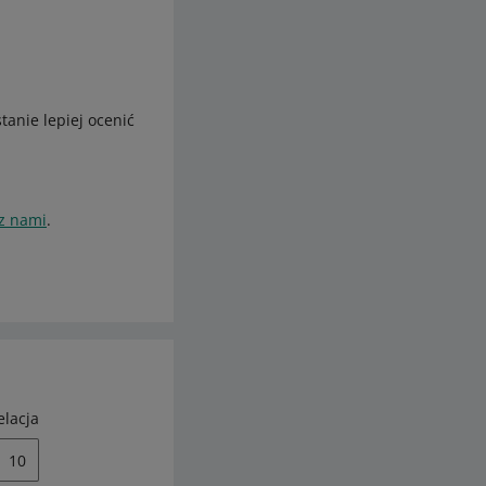
tanie lepiej ocenić
 z nami
.
elacja
10