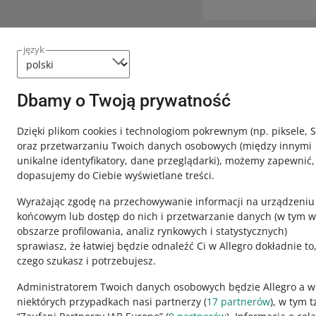
język
Potrzebujesz
Skontaktuj
Dbamy o Twoją prywatność
Dzięki plikom cookies i technologiom pokrewnym
(np. piksele, 
oraz przetwarzaniu Twoich danych osobowych
(między innymi
unikalne identyfikatory, dane przeglądarki)
, możemy zapewnić,
dopasujemy do Ciebie wyświetlane treści.
Wyrażając zgodę na przechowywanie informacji na urządzeniu
końcowym lub dostęp do nich i przetwarzanie danych (w tym w
obszarze profilowania, analiz rynkowych i statystycznych)
sprawiasz, że łatwiej będzie odnaleźć Ci w Allegro dokładnie to
czego szukasz i potrzebujesz.
Ta strona jest też dostępna w innych językach
Administratorem Twoich danych osobowych będzie Allegro a w
niektórych przypadkach nasi partnerzy (
17
partnerów
), w tym t