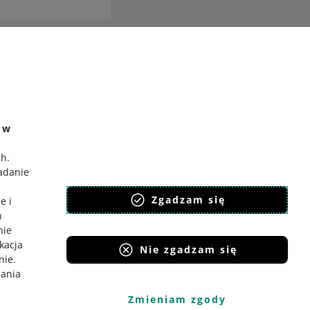
ć
o Gadane
e w
ch
.
badanie
,
Zgadzam się
e i
h
nie
ikacja
Nie zgadzam się
nie
.
iania
Zmieniam zgody