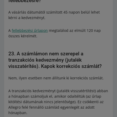
fellebbezésre?
A vásárlás dátumától számított 45 napon belül lehet
kérni a kedvezményt.
A
fellebbezési űrlapon
megtalálod az elmúlt 120 nap
összes kérelmét.
23. A számlámon nem szerepel a
tranzakciós kedvezmény (jutalék
visszatérítés). Kapok korrekciós számlát?
Nem, ilyen esetben nem állítunk ki korrekciós számlát.
A tranzakciós kedvezményt (jutalék visszatértítést) abban
a hónapban számoljuk el, amikor odaítéltük (az űrlap
kitöltési dátumának nincs jelentősége). Ez csökkenti az
Allegro felé fennálló számlád egyenlegét az adott
hónapban.