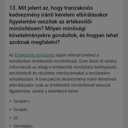
13. Mit jelent az, hogy tranzakciós
kedvezmény iránti kérelem elbírálásakor
figyelembe veszitek az értékesítői
minősítésem? Milyen minőségi
követelményekre gondoltok, és hogyan lehet
azoknak megfelelni?
Az
Értékesítői minősítés
lapon ellenőrizheted a
mindenkori értékesítői minősítésed. Ezen kívül itt találsz
információt az Allegro értékesítői minősítést befolyásoló
területekről és részletes mérőszámokat a területekre
vonatkozóan. A tranzakciós kedvezmény iránti kérelmed
elbírálásakor csak az értékesítői minősítésed vesszük
figyelembe, amely a következő lehet:
Szuper+,
Szuper,
Jó,
Semleges,