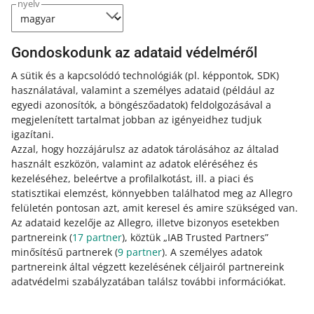
nyelv
rendszerünkben rendelkezésre álló adatokat vesszük
figyelembe.
Gondoskodunk az adataid védelméről
További magyarázatok és mellékletek
A sütik és a kapcsolódó technológiák
(pl. képpontok, SDK)
használatával, valamint a személyes adataid
(például az
Ha a fellebbezésed elbírálásához további
egyedi azonosítók, a böngészőadatok)
feldolgozásával a
magyarázatokra vagy mellékletekre lesz szükségünk,
megjelenített tartalmat jobban az igényeidhez tudjuk
akkor ezeket közvetlenül a kérelem benyújtása során
igazítani.
fogjuk kérni tőled
. Ha nem csatolod ezeket, akkor az e-
Azzal, hogy hozzájárulsz az adatok tárolásához az általad
mailes levelezés során újra kérhetjük tőled.
használt eszközön, valamint az adatok eléréséhez és
kezeléséhez, beleértve a profilalkotást, ill. a piaci és
statisztikai elemzést, könnyebben találhatod meg az Allegro
Ha nem látsz az űrlapon további magyarázatok vagy
felületén pontosan azt, amit keresel és amire szükséged van.
mellékletek iránti kérelmet, ez azt jelenti, hogy a
Az adataid kezelője az Allegro, illetve bizonyos esetekben
fellebbezésedet a már rendelkezésünkre álló adatok
partnereink (
17
partner
), köztük „IAB Trusted Partners”
alapján fogjuk elbírálni.
minősítésű partnerek (
9
partner
). A személyes adatok
partnereink által végzett kezelésének céljairól partnereink
Ha a vevő a
Vásárlási előzmények
lapon keresztül állt el a
adatvédelmi szabályzatában találsz további információkat.
szerződéstől, akkor nem kell elküldened a nyilatkozatát.
Ne feledd azonban, hogy ennek ellenére érdemes