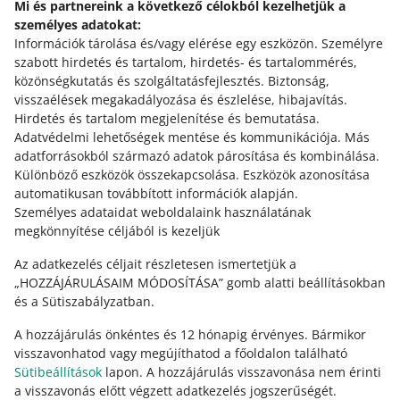
Mi és partnereink a következő célokból kezelhetjük a
rendelkezned
a vevő szerződéstől való elállás
személyes adatokat:
nyilatkozatával
, amennyiben ez volt az oka a vásárlástól
Információk tárolása és/vagy elérése egy eszközön
való elállásnak.
.
Személyre
szabott hirdetés és tartalom, hirdetés- és tartalommérés,
közönségkutatás és szolgáltatásfejlesztés
.
Biztonság,
visszaélések megakadályozása és észlelése, hibajavítás
.
Hirdetés és tartalom megjelenítése és bemutatása
.
Segítségre van szükséged?
Adatvédelmi lehetőségek mentése és kommunikációja
.
Más
adatforrásokból származó adatok párosítása és kombinálása
.
VEDD FEL VELÜNK A KAPCSOLATOT
Különböző eszközök összekapcsolása
.
Eszközök azonosítása
automatikusan továbbított információk alapján
.
Személyes adataidat weboldalaink használatának
megkönnyítése céljából is kezeljük
Az adatkezelés céljait részletesen ismertetjük a
„HOZZÁJÁRULÁSAIM MÓDOSÍTÁSA” gomb alatti beállításokban
és a Sütiszabályzatban.
A hozzájárulás önkéntes és 12 hónapig érvényes. Bármikor
visszavonhatod vagy megújíthatod a főoldalon található
Sütibeállítások
lapon. A hozzájárulás visszavonása nem érinti
Ez az oldal más nyelveken is elérhető.
a visszavonás előtt végzett adatkezelés jogszerűségét.