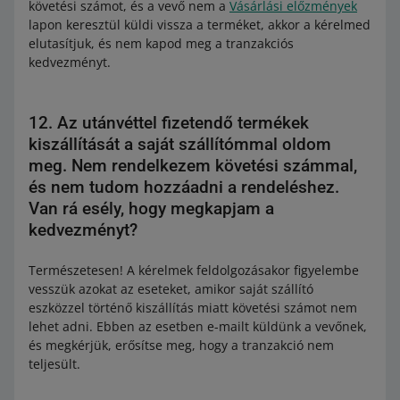
követési számot, és a vevő nem a
Vásárlási előzmények
lapon keresztül küldi vissza a terméket, akkor a kérelmed
elutasítjuk, és nem kapod meg a tranzakciós
kedvezményt.
12. Az utánvéttel fizetendő termékek
kiszállítását a saját szállítómmal oldom
meg. Nem rendelkezem követési számmal,
és nem tudom hozzáadni a rendeléshez.
Van rá esély, hogy megkapjam a
kedvezményt?
Természetesen! A kérelmek feldolgozásakor figyelembe
vesszük azokat az eseteket, amikor saját szállító
eszközzel történő kiszállítás miatt követési számot nem
lehet adni. Ebben az esetben e-mailt küldünk a vevőnek,
és megkérjük, erősítse meg, hogy a tranzakció nem
teljesült.