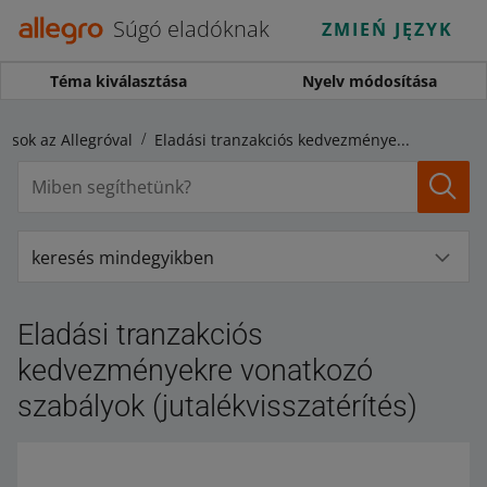
Súgó eladóknak
ZMIEŃ JĘZYK
Téma kiválasztása
Nyelv módosítása
ások az Allegróval
Eladási tranzakciós kedvezményekre vonatkozó szabályok (jutalékvisszatérítés)
keresés mindegyikben
Eladási tranzakciós
kedvezményekre vonatkozó
szabályok (jutalékvisszatérítés)