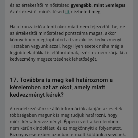
és az értékesítői minősítésed
gyengébb, mint Semleges
.
Az értékesítői minősítésed
itt
nézheted meg.
Ha a tranzakció a fenti okok miatt nem fejeződött be, de
az értékesítői minősítésed pontszáma magas, akkor
könnyebben megkaphatod a tranzakciós kedvezményt.
Tisztában vagyunk azzal, hogy ilyen esetek néha még a
legjobb eladókkal is előfordulnak, ezért ez nem zárja ki a
kedvezmény megszerzésének lehetőségét.
17. Továbbra is meg kell határoznom a
kérelemben azt az okot, amely miatt
kedvezményt kérek?
A rendelkezésünkre álló információk alapján az esetek
többségében magunk is meg tudjuk határozni, hogy
miért kérsz kedvezményt. Éppen ezért a kérelemben
nem kérünk indoklást, és ez megkönnyíti a folyamatot.
Bizonyos esetekben azonban e-mailt küldünk a vevőnek,