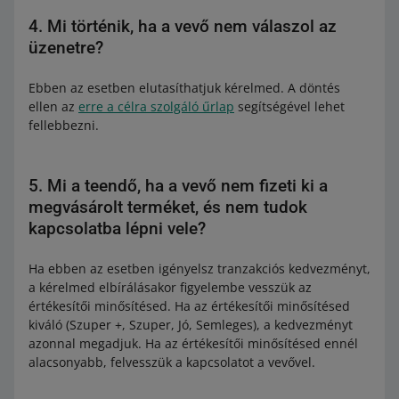
4. Mi történik, ha a vevő nem válaszol az
üzenetre?
Ebben az esetben elutasíthatjuk kérelmed. A döntés
ellen az
erre a célra szolgáló űrlap
segítségével lehet
fellebbezni.
5. Mi a teendő, ha a vevő nem fizeti ki a
megvásárolt terméket, és nem tudok
kapcsolatba lépni vele?
Ha ebben az esetben igényelsz tranzakciós kedvezményt,
a kérelmed elbírálásakor figyelembe vesszük az
értékesítői minősítésed. Ha az értékesítői minősítésed
kiváló (Szuper +, Szuper, Jó, Semleges), a kedvezményt
azonnal megadjuk. Ha az értékesítői minősítésed ennél
alacsonyabb, felvesszük a kapcsolatot a vevővel.