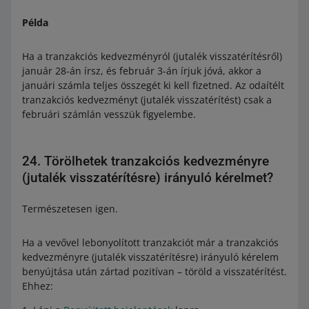
Példa
Ha a tranzakciós kedvezményról (jutalék visszatérítésről)
január 28-án írsz, és február 3-án írjuk jóvá, akkor a
januári számla teljes összegét ki kell fizetned. Az odaítélt
tranzakciós kedvezményt (jutalék visszatérítést) csak a
februári számlán vesszük figyelembe.
24. Törölhetek tranzakciós kedvezményre
(jutalék visszatérítésre) irányuló kérelmet?
Természetesen igen.
Ha a vevővel lebonyolított tranzakciót már a tranzakciós
kedvezményre (jutalék visszatérítésre) irányuló kérelem
benyújtása után zártad pozitívan – töröld a visszatérítést.
Ehhez: