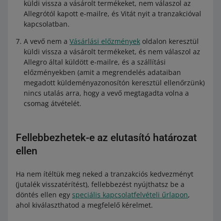
küldi vissza a vásárolt termékeket, nem válaszol az
Allegrótól kapott e-mailre, és Vitát nyit a tranzakcióval
kapcsolatban.
A vevő nem a
Vásárlási előzmények
oldalon keresztül
küldi vissza a vásárolt termékeket, és nem válaszol az
Allegro által küldött e-mailre, és a szállítási
előzményekben (amit a megrendelés adataiban
megadott küldeményazonosítón keresztül ellenőrzünk)
nincs utalás arra, hogy a vevő megtagadta volna a
csomag átvételét.
Fellebbezhetek-e az elutasító határozat
ellen
Ha nem ítéltük meg neked a tranzakciós kedvezményt
(jutalék visszatérítést), fellebbezést nyújthatsz be a
döntés ellen egy
speciális kapcsolatfelvételi űrlapon
,
ahol kiválaszthatod a megfelelő kérelmet.