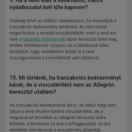
9. Ha a vevő eláll a vásárlástól, írásos
nyilatkozatot kell tőle kapnom?
Szükség lehet az elállási nyilatkozatra, ha elutasítjuk a
tranzakciós kedvezmény kérelmed, és nem tudod
megerősíteni a termék visszaküldését, mert a vevő ezt
nem a
Vásárlási előzmények
lapon keresztül tette meg.
Amikor fellebbezést nyújtasz be a döntésünk ellen,
kérhetjük, hogy mellékelten küldd el a vevő
visszaigazolását a szerződéstől való elállásról.
10. Mi történik, ha tranzakciós kedvezményt
kérek, de a visszatérítést nem az Allegrón
keresztül utaltam?
Ha tranzakciós kedvezményt kérsz, de ekkor még nem
látjuk a vevő részére történt visszatérítést, aki a
megvásárolt terméket az Allegrón keresztül előre
kifizette, a kérelmed 24 órára felfüggesztjük. 24 óra
elteltével ellenőrizzük a visszatérítés állapotát,