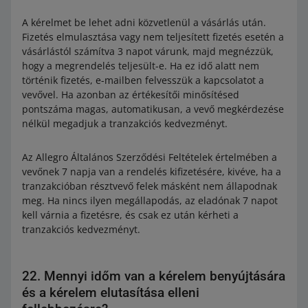
A kérelmet be lehet adni közvetlenül a vásárlás után.
Fizetés elmulasztása vagy nem teljesített fizetés esetén a
vásárlástól számítva 3 napot várunk, majd megnézzük,
hogy a megrendelés teljesült-e. Ha ez idő alatt nem
történik fizetés, e-mailben felvesszük a kapcsolatot a
vevővel. Ha azonban az értékesítői minősítésed
pontszáma magas, automatikusan, a vevő megkérdezése
nélkül megadjuk a tranzakciós kedvezményt.
Az Allegro Általános Szerződési Feltételek értelmében a
vevőnek 7 napja van a rendelés kifizetésére, kivéve, ha a
tranzakcióban résztvevő felek másként nem állapodnak
meg. Ha nincs ilyen megállapodás, az eladónak 7 napot
kell várnia a fizetésre, és csak ez után kérheti a
tranzakciós kedvezményt.
22. Mennyi időm van a kérelem benyújtására
és a kérelem elutasítása elleni