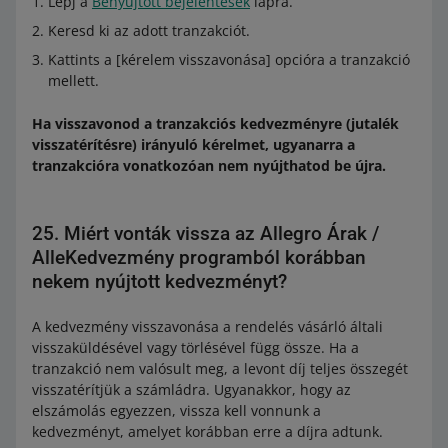
Lépj a
Benyújtott bejelentések
lapra.
Keresd ki az adott tranzakciót.
Kattints a [kérelem visszavonása] opcióra a tranzakció
mellett.
Ha visszavonod a tranzakciós kedvezményre (jutalék
visszatérítésre) irányuló kérelmet, ugyanarra a
tranzakcióra vonatkozóan nem nyújthatod be újra.
25. Miért vonták vissza az Allegro Árak /
AlleKedvezmény programból korábban
nekem nyújtott kedvezményt?
A kedvezmény visszavonása a rendelés vásárló általi
visszaküldésével vagy törlésével függ össze. Ha a
tranzakció nem valósult meg, a levont díj teljes összegét
visszatérítjük a számládra. Ugyanakkor, hogy az
elszámolás egyezzen, vissza kell vonnunk a
kedvezményt, amelyet korábban erre a díjra adtunk.