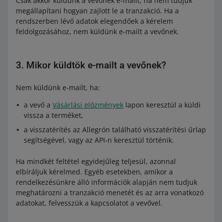
Csak akkor küldünk a vevőnek e-mailt, ha nem tudjuk
megállapítani hogyan zajlott le a tranzakció. Ha a
rendszerben lévő adatok elegendőek a kérelem
feldolgozásához, nem küldünk e-mailt a vevőnek.
3. Mikor küldtök e-mailt a vevőnek?
Nem küldünk e-mailt, ha:
a vevő a
Vásárlási előzmények
lapon keresztül a küldi
vissza a terméket,
a visszatérítés az Allegrón található visszatérítési űrlap
segítségével, vagy az API-n keresztül történik.
Ha mindkét feltétel egyidejűleg teljesül, azonnal
elbíráljuk kérelmed. Egyéb esetekben, amikor a
rendelkezésünkre álló információk alapján nem tudjuk
meghatározni a tranzakció menetét és az arra vonatkozó
adatokat, felvesszük a kapcsolatot a vevővel.