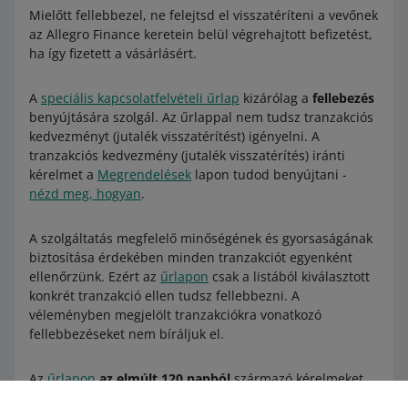
Mielőtt fellebbezel, ne felejtsd el visszatéríteni a vevőnek
az Allegro Finance keretein belül végrehajtott befizetést,
ha így fizetett a vásárlásért.
A
speciális kapcsolatfelvételi űrlap
kizárólag a
fellebezés
benyújtására szolgál. Az űrlappal nem tudsz tranzakciós
kedvezményt (jutalék visszatérítést) igényelni. A
tranzakciós kedvezmény (jutalék visszatérítés) iránti
kérelmet a
Megrendelések
lapon tudod benyújtani -
nézd meg, hogyan
.
A szolgáltatás megfelelő minőségének és gyorsaságának
biztosítása érdekében minden tranzakciót egyenként
ellenőrzünk. Ezért az
űrlapon
csak a listából kiválasztott
konkrét tranzakció ellen tudsz fellebbezni. A
véleményben megjelölt tranzakciókra vonatkozó
fellebbezéseket nem bíráljuk el.
Az
űrlapon
az elmúlt 120 napból
származó kérelmeket
mutatjuk. A fellebbezések elbírálásakor a