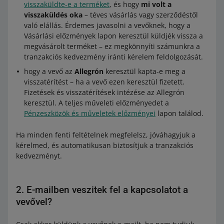
visszaküldte-e a terméket
, és hogy
mi volt a
visszaküldés oka
– téves vásárlás vagy szerződéstől
való elállás. Érdemes javasolni a vevőknek, hogy a
Vásárlási előzmények lapon keresztül küldjék vissza a
megvásárolt terméket – ez megkönnyíti számunkra a
tranzakciós kedvezmény iránti kérelem feldolgozását.
hogy a vevő az
Allegrón
keresztül kapta-e meg a
visszatérítést – ha a vevő ezen keresztül fizetett.
Fizetések és visszatérítések intézése az Allegrón
keresztül. A teljes műveleti előzményedet a
Pénzeszközök és műveletek előzményei
lapon találod.
Ha minden fenti feltételnek megfelelsz, jóváhagyjuk a
kérelmed, és automatikusan biztosítjuk a tranzakciós
kedvezményt.
2. E-mailben veszitek fel a kapcsolatot a
vevővel?