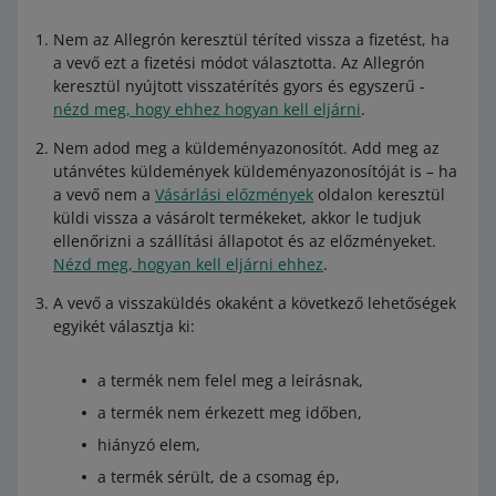
Nem az Allegrón keresztül téríted vissza a fizetést, ha
a vevő ezt a fizetési módot választotta. Az Allegrón
keresztül nyújtott visszatérítés gyors és egyszerű -
nézd meg, hogy ehhez hogyan kell eljárni
.
Nem adod meg a küldeményazonosítót. Add meg az
utánvétes küldemények küldeményazonosítóját is – ha
a vevő nem a
Vásárlási előzmények
oldalon keresztül
küldi vissza a vásárolt termékeket, akkor le tudjuk
ellenőrizni a szállítási állapotot és az előzményeket.
Nézd meg, hogyan kell eljárni ehhez
.
A vevő a visszaküldés okaként a következő lehetőségek
egyikét választja ki:
a termék nem felel meg a leírásnak,
a termék nem érkezett meg időben,
hiányzó elem,
a termék sérült, de a csomag ép,