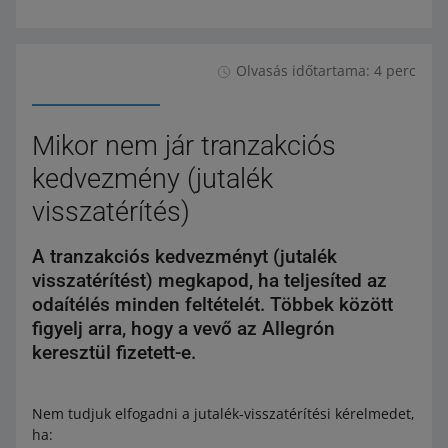
Olvasás időtartama: 4 perc
Mikor nem jár tranzakciós
kedvezmény (jutalék
visszatérítés)
A tranzakciós kedvezményt (jutalék
visszatérítést) megkapod, ha teljesíted az
odaítélés minden feltételét. Többek között
figyelj arra, hogy a vevő az Allegrón
keresztül fizetett-e.
Nem tudjuk elfogadni a jutalék-visszatérítési kérelmedet,
ha: