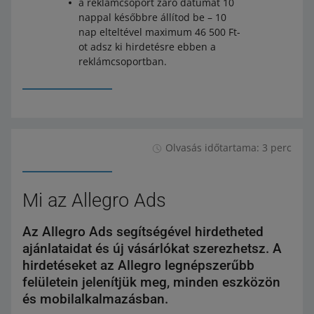
a reklámcsoport záró dátumát 10
nappal későbbre állítod be – 10
nap elteltével maximum 46 500 Ft-
ot adsz ki hirdetésre ebben a
reklámcsoportban.
Olvasás időtartama: 3 perc
Mi az Allegro Ads
Az Allegro Ads segítségével hirdetheted
ajánlataidat és új vásárlókat szerezhetsz. A
hirdetéseket az Allegro legnépszerűbb
felületein jelenítjük meg, minden eszközön
és mobilalkalmazásban.