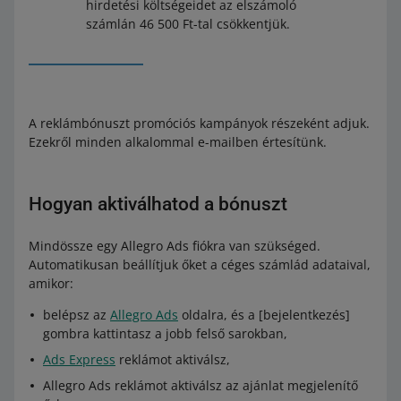
hirdetési költségeidet az elszámoló
számlán 46 500 Ft-tal csökkentjük.
A reklámbónuszt promóciós kampányok részeként adjuk.
Ezekről minden alkalommal e-mailben értesítünk.
Hogyan aktiválhatod a bónuszt
Mindössze egy Allegro Ads fiókra van szükséged.
Automatikusan beállítjuk őket a céges számlád adataival,
amikor:
belépsz az
Allegro Ads
oldalra, és a [bejelentkezés]
gombra kattintasz a jobb felső sarokban,
Ads Express
reklámot aktiválsz,
Allegro Ads reklámot aktiválsz az ajánlat megjelenítő