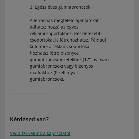
Egész éves gumiabroncsok,
A leírásnak megfelelő ajánlatokat
adhatsz hozzá az egyes
reklámcsoportokhoz. Részletesebb
csoportokat is létrehozhatsz. Például
különböző reklámcsoportokat
hozhatsz létre bizonyos
gumiabroncsméretekhez (17"-os nyári
gumiabroncsok) vagy bizonyos
márkákhoz (Pirelli nyári
gumiabroncsok).
Kérdésed van?
Vedd fel velünk a kapcsolatot
.