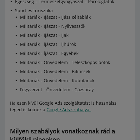
Egészség – Természetgyógyászat – Párologtatók
Sport és turisztika
Militáriák - Íjászat - Íjász céltáblák
Militáriák - Íjászat - Nyílvesszők
Militáriák - Íjászat - Íjak
Militáriák - Íjászat - Íjhúrok
Militáriák - Íjászat - Egyebek
Militáriák - Önvédelem - Teleszkópos botok
Militáriák - Önvédelem - Bilincsek
Militáriák - Önvédelem - Kubotánok
Fegyverzet - Önvédelem - Gázspray
Ha ezen kívül Google Ads szolgáltatást is használsz,
téged is kötnek a
Google Ads szabályai
.
Milyen szabályok vonatkoznak rád a
külföldi piacokon