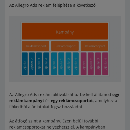
Az Allegro Ads reklám felépítése a következő:
Elektronika: Dohánymelegítő tartozékok
Cigaretta kiegészítők
Alkoholos italok.
Szivarok és szivarkák
Egyebek
Ellenőrizd
a kategóriák teljes listáját
, amelyekben nem
reklámozhatsz ajánlatokat az allegro.sk weboldalon.
Gyűjtemények - Militária: gyűjtői lőfegyverek
Militária:
ASG
Egyebek
Légfegyverek
Karabinerek
Alkatrészek
Sörétek
Az Allegro Ads reklám aktiválásához be kell állítanod
egy
Pisztolyok
reklámkampányt
és
egy reklámcsoportot
, amelyhez a
Hangtompítók, adapterek, kompenzátorok
fiókodból ajánlatokat fogsz hozzáadni.
Sínek és szerelvények
Az átfogó szint a kampány. Ezen belül további
Tárak
reklámcsoportokat helyezhetsz el. A kampányban
Tuning