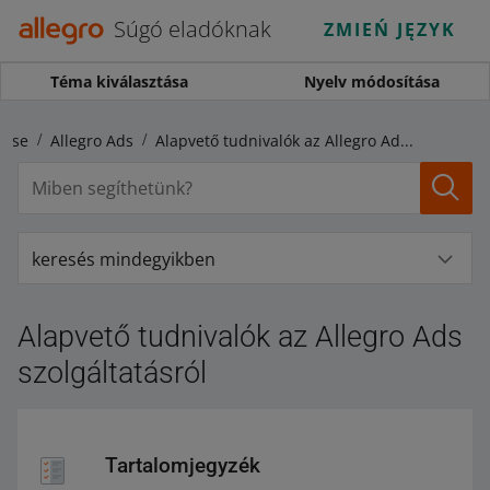
Súgó eladóknak
ZMIEŃ JĘZYK
Téma kiválasztása
Nyelv módosítása
lése
Allegro Ads
Alapvető tudnivalók az Allegro Ads szolgáltatásról
keresés mindegyikben
Alapvető tudnivalók az Allegro Ads
szolgáltatásról
Tartalomjegyzék