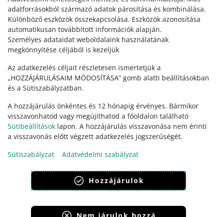
adatforrásokból származó adatok párosítása és kombinálása
.
VEDD FEL VELÜNK A KAPCSOLATOT
Különböző eszközök összekapcsolása
.
Eszközök azonosítása
automatikusan továbbított információk alapján
.
Személyes adataidat weboldalaink használatának
megkönnyítése céljából is kezeljük
Az adatkezelés céljait részletesen ismertetjük a
„HOZZÁJÁRULÁSAIM MÓDOSÍTÁSA” gomb alatti beállításokban
és a Sütiszabályzatban.
A hozzájárulás önkéntes és 12 hónapig érvényes. Bármikor
visszavonhatod vagy megújíthatod a főoldalon található
Sütibeállítások
lapon. A hozzájárulás visszavonása nem érinti
Ez az oldal más nyelveken is elérhető.
a visszavonás előtt végzett adatkezelés jogszerűségét.
Sütiszabályzat
Adatvédelmi szabályzat
megjelenítés:
világos mód
Hozzájárulok
Nem járulok hozzá