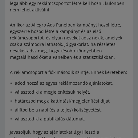
legalább egy reklámcsoportot létre kell hozni, különben
Bipodok
nem lehet aktiválni.
CO2 töltények
Amikor az Allegro Ads Panelben kampányt hozol létre,
Alkoholos italok.
egyszerre hozod létre a kampányt és az első
reklámcsoportot, és olyan neveket adsz nekik, amelyek
csak a számodra láthatók. Jó gyakorlat, ha részletes
neveket adsz meg, hogy később könnyebben
megtalálhasd őket a Panelben és a statisztikákban.
A reklámcsoport a fiók második szintje. Ennek keretében:
adod hozzá az egyes reklámozandó ajánlatokat,
választod ki a megjelenítésük helyét,
határozod meg a kattintási/megjelenítési díjat,
állítod be a napi (és a teljes) költségvetést,
választod ki a publikálás dátumát.
Javasoljuk, hogy az ajánlatokat úgy illeszd a