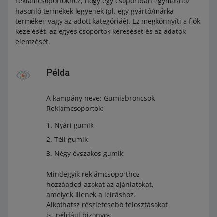
reklámcsoportokhoz, hogy egy csoportban egymáshoz
hasonló termékek legyenek (pl. egy gyártó/márka
termékei; vagy az adott kategóriáé). Ez megkönnyíti a fiók
kezelését, az egyes csoportok keresését és az adatok
elemzését.
Példa
A kampány neve: Gumiabroncsok
Reklámcsoportok:
Nyári gumik
Téli gumik
Négy évszakos gumik
Mindegyik reklámcsoporthoz
hozzáadod azokat az ajánlatokat,
amelyek illenek a leíráshoz.
Alkothatsz részletesebb felosztásokat
is, például bizonyos