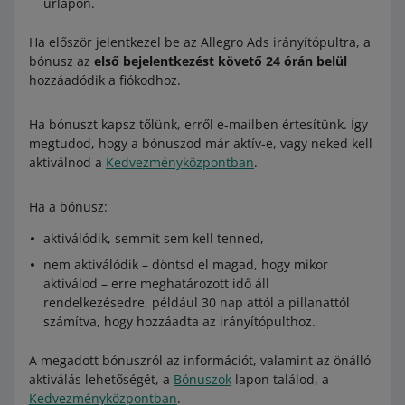
űrlapon.
Ha először jelentkezel be az Allegro Ads irányítópultra, a
bónusz az
első bejelentkezést követő 24 órán belül
hozzáadódik a fiókodhoz.
Ha bónuszt kapsz tőlünk, erről e-mailben értesítünk. Így
megtudod, hogy a bónuszod már aktív-e, vagy neked kell
aktiválnod a
Kedvezményközpontban
.
Ha a bónusz:
aktiválódik, semmit sem kell tenned,
nem aktiválódik – döntsd el magad, hogy mikor
aktiválod – erre meghatározott idő áll
rendelkezésedre, például 30 nap attól a pillanattól
számítva, hogy hozzáadta az irányítópulthoz.
A megadott bónuszról az információt, valamint az önálló
aktiválás lehetőségét, a
Bónuszok
lapon találod, a
Kedvezményközpontban
.