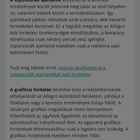
eredmények között jelennek meg (akár az első helyeken
is), valamint többek között a termékoldalakon. Így
ajánlataid jobban láthatóak azok számára, akik hasonló
termékeket keresnek. Ez a legjobb megoldás az Allegro
Ads hirdetési tevékenységek elindításához, a kampány
létrehozása csak néhány percet vesz igénybe.
Szponzorált ajánlatok esetében csak a reklámra való
kattintásért fizetsz.
Tudj meg többet arról,
hogyan kezdheted el a
szponzorált ajánlatokkal való hirdetést
.
A grafikus hirdetés
lehetővé teszi a reklámbannerek
elhelyezését az Allegro különböző felületein, például a
főoldalon vagy a keresési eredmények listája fölött. A
látványos grafikai megoldások révén könnyebben
felkeltheted az ügyfelek figyelmét, és közvetlenül az
ajánlataidhoz irányíthatod őket. Az egyszerű grafikus
hirdetések létrehozásához csak a logódra van szükség. A
grafikus hirdetések esetében minden 1000