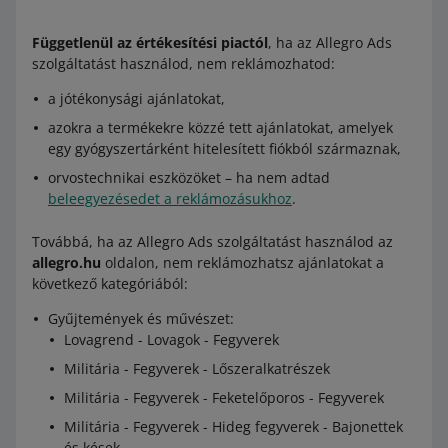
Függetlenül az értékesítési piactól
, ha az Allegro Ads
szolgáltatást használod, nem reklámozhatod:
a jótékonysági ajánlatokat,
azokra a termékekre közzé tett ajánlatokat, amelyek
egy gyógyszertárként hitelesített fiókból származnak,
orvostechnikai eszközöket – ha nem adtad
beleegyezésedet a reklámozásukhoz
.
Továbbá, ha az Allegro Ads szolgáltatást használod az
allegro.hu
oldalon, nem reklámozhatsz ajánlatokat a
következő kategóriából:
Gyűjtemények és művészet:
Lovagrend - Lovagok - Fegyverek
Militária - Fegyverek - Lőszeralkatrészek
Militária - Fegyverek - Feketelőporos - Fegyverek
Militária - Fegyverek - Hideg fegyverek - Bajonettek
és kések