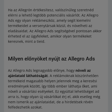
Ha az Allegrón értékesítesz, valószínűleg szeretnéd
elérni a lehető legtöbb potenciális vásárlót. Az Allegro
Ads egy olyan reklámeszköz, amely segít kiemelni
termékeidet a versenytársak közül, és növelheti az
eladásaidat. Az Allegro Ads segítségével pontosan akkor
érheted el az ügyfeleket, amikor olyan termékeket
keresnek, mint a tieid.
Milyen előnyöket nyújt az Allegro Ads
Az Allegro Ads legnagyobb előnye, hogy
növeli az
ajánlataid láthatóságát
. A reklámoknak köszönhetően
termékeid magasabb helyen jelennek meg a keresési
eredmények között, így több ember láthatja őket, ami
növeli a vásárlási esélyeket. Ez egyúttal lehetőséget ad
arra is, hogy olyan új vásárlókat érj el, akik esetleg még
nem ismerik az ajánlataidat, de a hirdetések révén
felfedezhetik azokat.