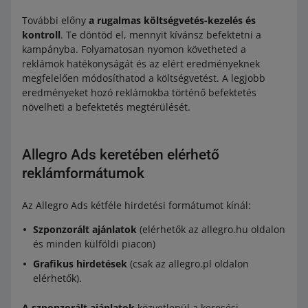
További előny
a rugalmas költségvetés-kezelés és
kontroll
. Te döntöd el, mennyit kívánsz befektetni a
kampányba. Folyamatosan nyomon követheted a
reklámok hatékonyságát és az elért eredményeknek
megfelelően módosíthatod a költségvetést. A legjobb
eredményeket hozó reklámokba történő befektetés
növelheti a befektetés megtérülését.
Allegro Ads keretében elérhető
reklámformátumok
Az Allegro Ads kétféle hirdetési formátumot kínál:
Szponzorált ajánlatok
(elérhetők az allegro.hu oldalon
és minden külföldi piacon)
Grafikus hirdetések
(csak az allegro.pl oldalon
elérhetők).
A szponzorált ajánlatok
közvetlenül a keresési