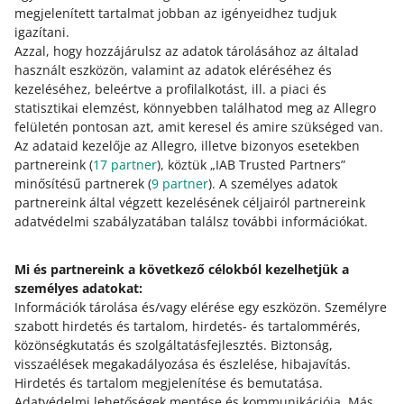
segítségével még ma
megjelenített tartalmat jobban az igényeidhez tudjuk
igazítani.
Az Allegro Ads segítségével
Azzal, hogy hozzájárulsz az adatok tárolásához az általad
lehetőséged van széles
használt eszközön, valamint az adatok eléréséhez és
vásárlóközönséget elérni és növelni
kezeléséhez, beleértve a profilalkotást, ill. a piaci és
az eladásaidat. Ez egy könnyen
statisztikai elemzést, könnyebben találhatod meg az Allegro
használható és hatékony eszköz,
felületén pontosan azt, amit keresel és amire szükséged van.
amely segít abban, hogy kiemelkedj a
Az adataid kezelője az Allegro, illetve bizonyos esetekben
versenytársak közül a piacon. Próbáld
partnereink (
17
partner
), köztük „IAB Trusted Partners”
ki még ma, tapasztald meg, hogyan
minősítésű partnerek (
9
partner
). A személyes adatok
segíthet az Allegro Ads elérni üzleti
partnereink által végzett kezelésének céljairól partnereink
céljaidat.
adatvédelmi szabályzatában találsz további információkat.
Mi és partnereink a következő célokból kezelhetjük a
személyes adatokat:
Információk tárolása és/vagy elérése egy eszközön
.
Személyre
szabott hirdetés és tartalom, hirdetés- és tartalommérés,
ennyiből:
2
közönségkutatás és szolgáltatásfejlesztés
.
Biztonság,
visszaélések megakadályozása és észlelése, hibajavítás
.
Hirdetés és tartalom megjelenítése és bemutatása
.
Segítségre van szükséged?
Adatvédelmi lehetőségek mentése és kommunikációja
.
Más