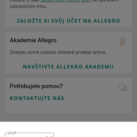
zahraničním trhu.
ZALOŽTE SI SVŮJ ÚČET NA ALLEGRO
Akademie Allegro
Získejte cenné znalosti ohledně prodeje online.
NAVŠTIVTE ALLEGRO AKADEMII
Potřebujete pomoc?
KONTAKTUJTE NÁS
jazyk