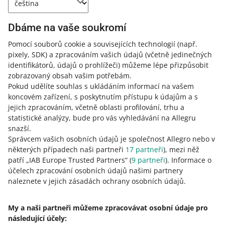
Dbáme na vaše soukromí
Pomocí souborů cookie a souvisejících technologií
(např.
pixely, SDK)
a zpracováním vašich údajů
(včetně jedinečných
Tato stránka je dostupná i v jiných jazycích
identifikátorů, údajů o prohlížeči)
můžeme lépe přizpůsobit
zobrazovaný obsah vašim potřebám.
o allegro.pl
Pokud udělíte souhlas s ukládáním informací na vašem
koncovém zařízení, s poskytnutím přístupu k údajům a s
polski
jejich zpracováním, včetně oblasti profilování, trhu a
čeština
statistické analýzy, bude pro vás vyhledávání na Allegru
English
snazší.
slovenčina
Správcem vašich osobních údajů je společnost Allegro nebo v
některých případech naši partneři
17
partneři
), mezi něž
magyar
patří „IAB Europe Trusted Partners“ (
9
partneři
). Informace o
účelech zpracování osobních údajů našimi partnery
o allegro.cz
naleznete v jejich zásadách ochrany osobních údajů.
polski
čeština
My a naši partneři můžeme zpracovávat osobní údaje pro
English
následující účely: