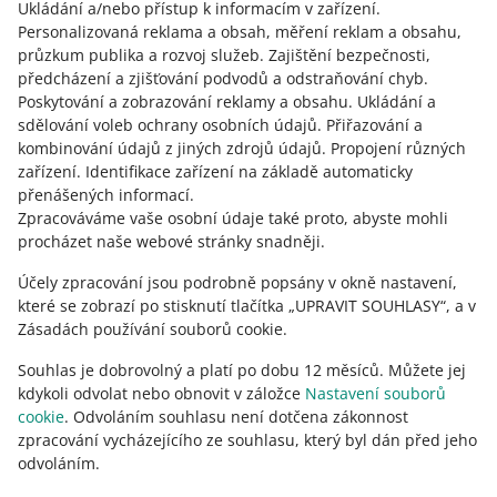
Ukládání a/nebo přístup k informacím v zařízení
slovenčina
.
Personalizovaná reklama a obsah, měření reklam a obsahu,
magyar
průzkum publika a rozvoj služeb
.
Zajištění bezpečnosti,
předcházení a zjišťování podvodů a odstraňování chyb
.
o allegro.sk
Poskytování a zobrazování reklamy a obsahu
.
Ukládání a
polski
sdělování voleb ochrany osobních údajů
.
Přiřazování a
kombinování údajů z jiných zdrojů údajů
čeština
.
Propojení různých
zařízení
.
Identifikace zařízení na základě automaticky
English
přenášených informací
.
slovenčina
Zpracováváme vaše osobní údaje také proto, abyste mohli
magyar
procházet naše webové stránky snadněji.
Účely zpracování jsou podrobně popsány v okně nastavení,
o allegro.hu
které se zobrazí po stisknutí tlačítka „UPRAVIT SOUHLASY“, a v
polski
Zásadách používání souborů cookie.
čeština
Souhlas je dobrovolný a platí po dobu 12 měsíců. Můžete jej
English
kdykoli odvolat nebo obnovit v záložce
Nastavení souborů
slovenčina
cookie
. Odvoláním souhlasu není dotčena zákonnost
magyar
zpracování vycházejícího ze souhlasu, který byl dán před jeho
odvoláním.