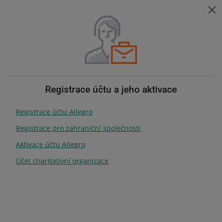
Pomoc pro prodejce
ZMIEŃ JĘZ
Vyberte téma
Změňte jazyk
Pomoc pro prodejce
Účet
Obsah
Registrace účtu a jeho aktivace
Registrace účtu Allegro
hledat kdekoli
Registrace pro zahraniční společnosti
Aktivace účtu Allegro
Účet
Účet charitativní organizace
S účtem Allegro můžete oslovit
miliony potenciálních zákazníků