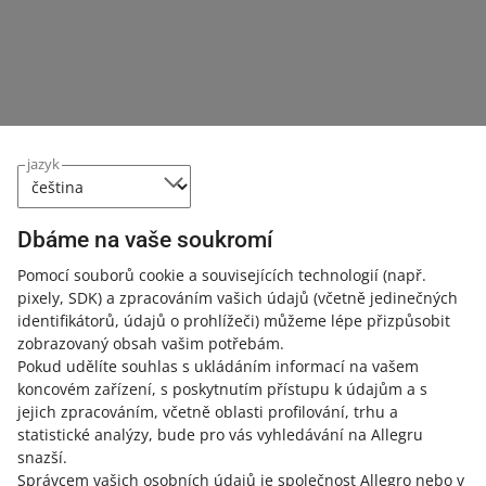
23. dubna 2026 v 13:49
Nyní si můžete pro svůj účet povolit jednu z
nejbezpečnějších metod přihlášení. Zkontrolujte, co jsou
přístupové klíče a jak je můžete na Allegru používat.
Zjednodušili jsme správu přístupu k vašemu účtu
jazyk
20. října 2025 v 12:52
Nyní můžete snadněji udělovat oprávnění svým
zaměstnancům. Zjistěte více.
Dbáme na vaše soukromí
Pomocí souborů cookie a souvisejících technologií
(např.
Nařízení o bateriích vstoupilo v platnost. Podívejte se,
pixely, SDK)
a zpracováním vašich údajů
(včetně jedinečných
jak můžete poskytnout údaje požadované zákonem
identifikátorů, údajů o prohlížeči)
můžeme lépe přizpůsobit
18. srpna 2025 v 15:06
zobrazovaný obsah vašim potřebám.
Pokud udělíte souhlas s ukládáním informací na vašem
Požadované údaje můžete přidat na záložce EPR v Sales
koncovém zařízení, s poskytnutím přístupu k údajům a s
Center – v závislosti na tom, zda jste výrobcem baterií na
jejich zpracováním, včetně oblasti profilování, trhu a
daném trhu.
statistické analýzy, bude pro vás vyhledávání na Allegru
snazší.
Odešlete správné prohlášení v závislosti na tom, zda
Správcem vašich osobních údajů je společnost Allegro nebo v