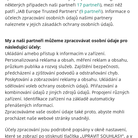
jste výrobcem baterií
některých případech naši partneři
17
partneři
), mezi něž
11. srpna 2025 v 9:53
patří „IAB Europe Trusted Partners“ (
9
partneři
). Informace o
účelech zpracování osobních údajů našimi partnery
Upravujeme další možnosti na naší platformě, abychom
naleznete v jejich zásadách ochrany osobních údajů.
vám pomohli prodávat na Allegru v souladu se zákonem.
Zjistěte o tom více.
My a naši partneři můžeme zpracovávat osobní údaje pro
následující účely:
Ode dneška můžete přidávat obrázkové soubory v
Ukládání a/nebo přístup k informacím v zařízení
.
záložce Moji neaktivní kupující
Personalizovaná reklama a obsah, měření reklam a obsahu,
22. května 2024 v 10:01
průzkum publika a rozvoj služeb
.
Zajištění bezpečnosti,
Ode dneška budete moci všechny tyto materiály přidávat
předcházení a zjišťování podvodů a odstraňování chyb
.
přímo v záložce Moji neaktivní kupující.
Poskytování a zobrazování reklamy a obsahu
.
Ukládání a
sdělování voleb ochrany osobních údajů
.
Přiřazování a
VIZ STARŠÍ
kombinování údajů z jiných zdrojů údajů
.
Propojení různých
zařízení
.
Identifikace zařízení na základě automaticky
přenášených informací
.
Zpracováváme vaše osobní údaje také proto, abyste mohli
procházet naše webové stránky snadněji.
Účely zpracování jsou podrobně popsány v okně nastavení,
které se zobrazí po stisknutí tlačítka „UPRAVIT SOUHLASY“, a v