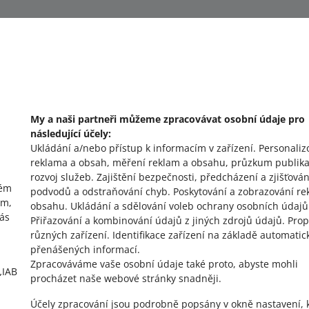
My a naši partneři můžeme zpracovávat osobní údaje pro
následující účely:
o allegro.cz
o
Ukládání a/nebo přístup k informacím v zařízení
.
Personaliz
reklama a obsah, měření reklam a obsahu, průzkum publika
polski
po
rozvoj služeb
.
Zajištění bezpečnosti, předcházení a zjišťován
vém
čeština
č
podvodů a odstraňování chyb
.
Poskytování a zobrazování re
ím,
obsahu
.
Ukládání a sdělování voleb ochrany osobních údajů
English
E
vás
Přiřazování a kombinování údajů z jiných zdrojů údajů
.
Prop
slovenčina
s
různých zařízení
.
Identifikace zařízení na základě automatic
přenášených informací
.
Zpracováváme vaše osobní údaje také proto, abyste mohli
„IAB
procházet naše webové stránky snadněji.
Účely zpracování jsou podrobně popsány v okně nastavení, 