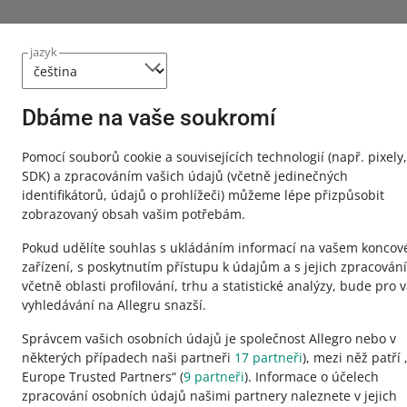
jazyk
Dbáme na vaše soukromí
Tato stránka je dostupná i v jiných jazycích
Pomocí souborů cookie a souvisejících technologií
(např. pixely,
SDK)
a zpracováním vašich údajů
(včetně jedinečných
o allegro.pl
identifikátorů, údajů o prohlížeči)
můžeme lépe přizpůsobit
zobrazovaný obsah vašim potřebám.
polski
Pokud udělíte souhlas s ukládáním informací na vašem konco
čeština
zařízení, s poskytnutím přístupu k údajům a s jejich zpracován
English
včetně oblasti profilování, trhu a statistické analýzy, bude pro 
slovenčina
vyhledávání na Allegru snazší.
Správcem vašich osobních údajů je společnost Allegro nebo v
některých případech naši partneři
17
partneři
), mezi něž patří 
Europe Trusted Partners“ (
9
partneři
). Informace o účelech
zpracování osobních údajů našimi partnery naleznete v jejich