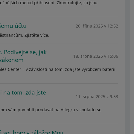
ečnějších metod přihlášení. Zkontrolujte, co jsou
ašemu účtu
20. října 2025 v 12:52
stnancům. Zjistěte více.
. Podívejte se, jak
18. srpna 2025 v 15:06
 zákonem
es Center – v závislosti na tom, zda jste výrobcem baterií
i na tom, zda jste
11. srpna 2025 v 9:53
hom vám pomohli prodávat na Allegru v souladu se
 soubory v záložce Moji