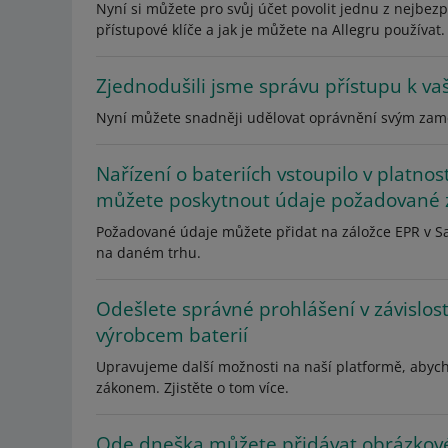
Nyní si můžete pro svůj účet povolit jednu z nejbezp
přístupové klíče a jak je můžete na Allegru používat.
Zjednodušili jsme správu přístupu k v
Nyní můžete snadněji udělovat oprávnění svým zamě
Nařízení o bateriích vstoupilo v platnost
můžete poskytnout údaje požadované
Požadované údaje můžete přidat na záložce EPR v Sal
na daném trhu.
Odešlete správné prohlášení v závislost
výrobcem baterií
Upravujeme další možnosti na naší platformě, abyc
zákonem. Zjistěte o tom více.
Ode dneška můžete přidávat obrázkové