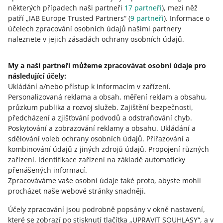
jste výrobcem baterií
některých případech naši partneři
17
partneři
), mezi něž
11. srpna 2025 v 9:53
patří „IAB Europe Trusted Partners“ (
9
partneři
). Informace o
účelech zpracování osobních údajů našimi partnery
Upravujeme další možnosti na naší platformě, abychom
naleznete v jejich zásadách ochrany osobních údajů.
vám pomohli prodávat na Allegru v souladu se zákonem.
Zjistěte o tom více.
My a naši partneři můžeme zpracovávat osobní údaje pro
následující účely:
Ode dneška můžete přidávat obrázkové soubory v
Ukládání a/nebo přístup k informacím v zařízení
.
záložce Moji neaktivní kupující
Personalizovaná reklama a obsah, měření reklam a obsahu,
22. května 2024 v 10:01
průzkum publika a rozvoj služeb
.
Zajištění bezpečnosti,
Ode dneška budete moci všechny tyto materiály přidávat
předcházení a zjišťování podvodů a odstraňování chyb
.
přímo v záložce Moji neaktivní kupující.
Poskytování a zobrazování reklamy a obsahu
.
Ukládání a
sdělování voleb ochrany osobních údajů
.
Přiřazování a
VIZ STARŠÍ
kombinování údajů z jiných zdrojů údajů
.
Propojení různých
zařízení
.
Identifikace zařízení na základě automaticky
přenášených informací
.
Zpracováváme vaše osobní údaje také proto, abyste mohli
procházet naše webové stránky snadněji.
Účely zpracování jsou podrobně popsány v okně nastavení,
které se zobrazí po stisknutí tlačítka „UPRAVIT SOUHLASY“, a v