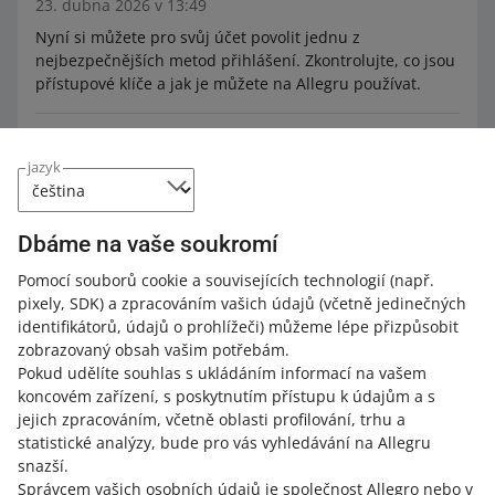
23. dubna 2026 v 13:49
Nyní si můžete pro svůj účet povolit jednu z
nejbezpečnějších metod přihlášení. Zkontrolujte, co jsou
přístupové klíče a jak je můžete na Allegru používat.
Zjednodušili jsme správu přístupu k vašemu účtu
jazyk
20. října 2025 v 12:52
Nyní můžete snadněji udělovat oprávnění svým
zaměstnancům. Zjistěte více.
Dbáme na vaše soukromí
Pomocí souborů cookie a souvisejících technologií
(např.
Nařízení o bateriích vstoupilo v platnost. Podívejte se,
pixely, SDK)
a zpracováním vašich údajů
(včetně jedinečných
jak můžete poskytnout údaje požadované zákonem
identifikátorů, údajů o prohlížeči)
můžeme lépe přizpůsobit
18. srpna 2025 v 15:06
zobrazovaný obsah vašim potřebám.
Pokud udělíte souhlas s ukládáním informací na vašem
Požadované údaje můžete přidat na záložce EPR v Sales
koncovém zařízení, s poskytnutím přístupu k údajům a s
Center – v závislosti na tom, zda jste výrobcem baterií na
jejich zpracováním, včetně oblasti profilování, trhu a
daném trhu.
statistické analýzy, bude pro vás vyhledávání na Allegru
snazší.
Odešlete správné prohlášení v závislosti na tom, zda
Správcem vašich osobních údajů je společnost Allegro nebo v