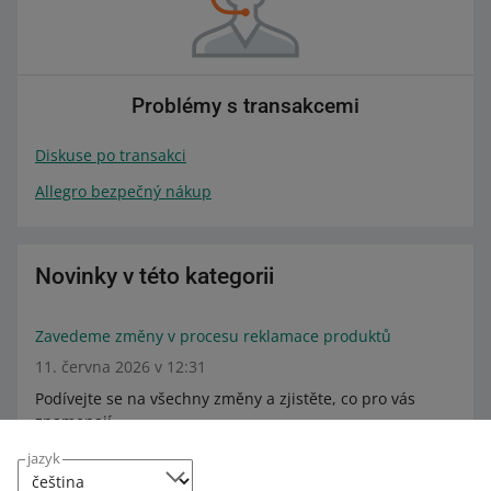
Problémy s transakcemi
Diskuse po transakci
Allegro bezpečný nákup
Novinky v této kategorii
Zavedeme změny v procesu reklamace produktů
11. června 2026 v 12:31
Podívejte se na všechny změny a zjistěte, co pro vás
znamenají.
jazyk
Od 17. června budou moci kupující z allegro.cz,