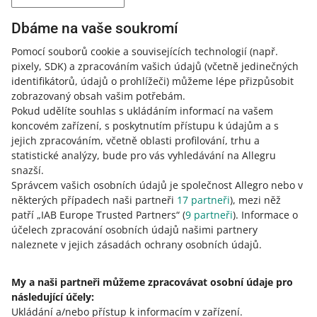
allegro.sk a allegro.hu zrušit svou objednávku do 5
minut od nákupu
Dbáme na vaše soukromí
11. června 2026 v 12:27
Pomocí souborů cookie a souvisejících technologií
(např.
Podívejte se, co to pro vás znamená.
pixely, SDK)
a zpracováním vašich údajů
(včetně jedinečných
identifikátorů, údajů o prohlížeči)
můžeme lépe přizpůsobit
zobrazovaný obsah vašim potřebám.
Nová možnost na záložce Vrácení zboží
Pokud udělíte souhlas s ukládáním informací na vašem
28. května 2026 v 15:34
koncovém zařízení, s poskytnutím přístupu k údajům a s
Ode dneška můžete generovat přehledy shrnující
jejich zpracováním, včetně oblasti profilování, trhu a
vrácení zboží od kupujících. Podívejte se, jak nová
statistické analýzy, bude pro vás vyhledávání na Allegru
možnost funguje.
snazší.
Správcem vašich osobních údajů je společnost Allegro nebo v
některých případech naši partneři
17
partneři
), mezi něž
Změny ve filtrování reklamací a diskuzí
patří „IAB Europe Trusted Partners“ (
9
partneři
). Informace o
26. května 2026 v 14:49
účelech zpracování osobních údajů našimi partnery
naleznete v jejich zásadách ochrany osobních údajů.
Nyní můžete své problémy řešit efektivněji – podívejte
se, co jsme změnili.
My a naši partneři můžeme zpracovávat osobní údaje pro
následující účely:
Nyní můžete do formuláře pro vrácení platby přidat
Ukládání a/nebo přístup k informacím v zařízení
.
fotografie produktu vráceného kupujícím