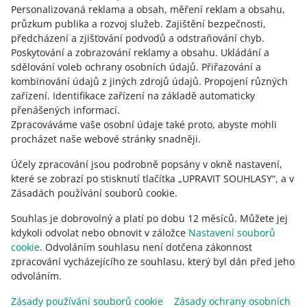
Personalizovaná reklama a obsah, měření reklam a obsahu,
29. dubna 2026 v 13:15
průzkum publika a rozvoj služeb
.
Zajištění bezpečnosti,
Podívejte se, jak používat novou možnost – například k
předcházení a zjišťování podvodů a odstraňování chyb
.
odůvodnění toho, proč kupujícímu vracíte nižší částku.
Poskytování a zobrazování reklamy a obsahu
.
Ukládání a
sdělování voleb ochrany osobních údajů
.
Přiřazování a
VIZ STARŠÍ
kombinování údajů z jiných zdrojů údajů
.
Propojení různých
zařízení
.
Identifikace zařízení na základě automaticky
přenášených informací
.
Zpracováváme vaše osobní údaje také proto, abyste mohli
procházet naše webové stránky snadněji.
Účely zpracování jsou podrobně popsány v okně nastavení,
které se zobrazí po stisknutí tlačítka „UPRAVIT SOUHLASY“, a v
Zásadách používání souborů cookie.
Souhlas je dobrovolný a platí po dobu 12 měsíců. Můžete jej
kdykoli odvolat nebo obnovit v záložce
Nastavení souborů
cookie
. Odvoláním souhlasu není dotčena zákonnost
zpracování vycházejícího ze souhlasu, který byl dán před jeho
odvoláním.
Tato stránka je dostupná i v jiných jazycích
Zásady používání souborů cookie
Zásady ochrany osobních