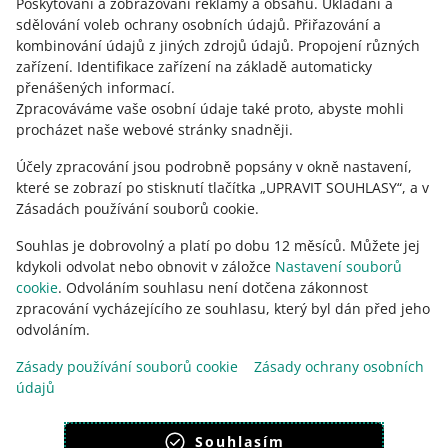
slovenčina
Poskytování a zobrazování reklamy a obsahu
.
Ukládání a
sdělování voleb ochrany osobních údajů
.
Přiřazování a
o allegro.cz
kombinování údajů z jiných zdrojů údajů
.
Propojení různých
zařízení
.
Identifikace zařízení na základě automaticky
polski
přenášených informací
.
čeština
Zpracováváme vaše osobní údaje také proto, abyste mohli
English
procházet naše webové stránky snadněji.
slovenčina
Účely zpracování jsou podrobně popsány v okně nastavení,
které se zobrazí po stisknutí tlačítka „UPRAVIT SOUHLASY“, a v
o allegro.sk
Zásadách používání souborů cookie.
polski
Souhlas je dobrovolný a platí po dobu 12 měsíců. Můžete jej
čeština
kdykoli odvolat nebo obnovit v záložce
Nastavení souborů
English
cookie
. Odvoláním souhlasu není dotčena zákonnost
slovenčina
zpracování vycházejícího ze souhlasu, který byl dán před jeho
odvoláním.
Zásady používání souborů cookie
Zásady ochrany osobních
údajů
vzhled:
světlý motiv
Souhlasím