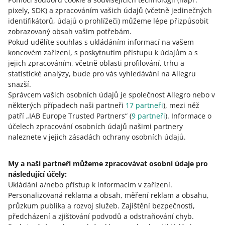
verzi nástroje na označování fotografií vytvořených
pixely, SDK)
a zpracováním vašich údajů
(včetně jedinečných
umělou inteligencí ve vašich nabídkách.
identifikátorů, údajů o prohlížeči)
můžeme lépe přizpůsobit
PŘEČTĚTE SI VÍCE
zobrazovaný obsah vašim potřebám.
Pokud udělíte souhlas s ukládáním informací na vašem
koncovém zařízení, s poskytnutím přístupu k údajům a s
jejich zpracováním, včetně oblasti profilování, trhu a
statistické analýzy, bude pro vás vyhledávání na Allegru
snazší.
Správcem vašich osobních údajů je společnost Allegro nebo v
některých případech naši partneři
17
partneři
), mezi něž
patří „IAB Europe Trusted Partners“ (
9
partneři
). Informace o
účelech zpracování osobních údajů našimi partnery
naleznete v jejich zásadách ochrany osobních údajů.
Tato stránka je dostupná i v jiných jazycích
My a naši partneři můžeme zpracovávat osobní údaje pro
o allegro.pl
následující účely:
Ukládání a/nebo přístup k informacím v zařízení
polski
.
Personalizovaná reklama a obsah, měření reklam a obsahu,
čeština
průzkum publika a rozvoj služeb
.
Zajištění bezpečnosti,
English
předcházení a zjišťování podvodů a odstraňování chyb
.