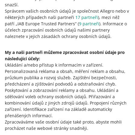
snazší.
Správcem vašich osobních údajů je společnost Allegro nebo v
Ode dneška můžete vytvářet ceníky pouze novým
některých případech naši partneři
17
partneři
), mezi něž
způsobem
patří „IAB Europe Trusted Partners“ (
9
partneři
). Informace o
28. května 2026 v 15:47
účelech zpracování osobních údajů našimi partnery
naleznete v jejich zásadách ochrany osobních údajů.
Chceme, aby správa vašich ceníků byla ještě jednodušší
a intuitivnější – proto jsme zavedli změny v jejich
designu a funkčnosti.
My a naši partneři můžeme zpracovávat osobní údaje pro
následující účely:
Ukládání a/nebo přístup k informacím v zařízení
.
1. června změníme design vašich ceníků dopravy s
Personalizovaná reklama a obsah, měření reklam a obsahu,
elektronickou zásilkou (na e-mail)
průzkum publika a rozvoj služeb
.
Zajištění bezpečnosti,
18. května 2026 v 12:14
předcházení a zjišťování podvodů a odstraňování chyb
.
Podívejte se, co to pro vás znamená.
Poskytování a zobrazování reklamy a obsahu
.
Ukládání a
sdělování voleb ochrany osobních údajů
.
Přiřazování a
VIZ STARŠÍ
kombinování údajů z jiných zdrojů údajů
.
Propojení různých
zařízení
.
Identifikace zařízení na základě automaticky
přenášených informací
.
Zpracováváme vaše osobní údaje také proto, abyste mohli
procházet naše webové stránky snadněji.