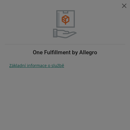
Pomoc pro prodejce
ZMIEŃ JĘZ
Vyberte téma
Změňte jazyk
Pomoc pro prodejce
Doručení a Smart!
Obsah
One Fulfillment by Allegro
Základní informace o službě
hledat kdekoli
Doručení a Smart!
Seznamte se s našimi doručovacími
službami a zajistěte kvalitní doručení
vašich zásilek