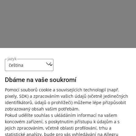
Novinky v této kategorii
Dnes začneme převádět vaše vlastní ceníky dopravy
22. července 2026 v 12:33
Zjistěte, jaké změny zavádíme a co pro vás znamenají.
jazyk
22. července zavedeme změny ve vašich vlastních
cenících dopravy
24. června 2026 v 12:38
Dbáme na vaše soukromí
Tyto změny mohou ovlivnit způsob, jakým balíte a
odesíláte zásilky. Podívejte se, o jaké změny se jedná a
Pomocí souborů cookie a souvisejících technologií
(např.
jak na ně připravit své ceníky.
pixely, SDK)
a zpracováním vašich údajů
(včetně jedinečných
identifikátorů, údajů o prohlížeči)
můžeme lépe přizpůsobit
zobrazovaný obsah vašim potřebám.
Změnili jsme vzhled vašich ceníků dopravy s
Pokud udělíte souhlas s ukládáním informací na vašem
elektronickou zásilkou (na e-mail)
koncovém zařízení, s poskytnutím přístupu k údajům a s
1. června 2026 v 15:38
jejich zpracováním, včetně oblasti profilování, trhu a
statistické analýzy, bude pro vás vyhledávání na Allegru
Podívejte se, co to pro vás znamená.