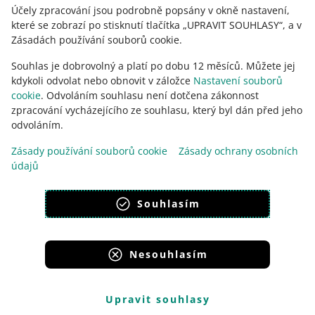
Účely zpracování jsou podrobně popsány v okně nastavení,
které se zobrazí po stisknutí tlačítka „UPRAVIT SOUHLASY“, a v
Zásadách používání souborů cookie.
Souhlas je dobrovolný a platí po dobu 12 měsíců. Můžete jej
kdykoli odvolat nebo obnovit v záložce
Nastavení souborů
cookie
. Odvoláním souhlasu není dotčena zákonnost
zpracování vycházejícího ze souhlasu, který byl dán před jeho
odvoláním.
Tato stránka je dostupná i v jiných jazycích
Zásady používání souborů cookie
Zásady ochrany osobních
údajů
vzhled:
světlý motiv
Souhlasím
Nesouhlasím
Portály skupiny Allegro
Allegro.cz
Allegro.sk
Allegro.hu
Onedelivery.cz
Upravit souhlasy
ZAVŘÍT