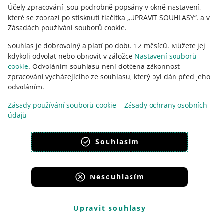
Účely zpracování jsou podrobně popsány v okně nastavení,
které se zobrazí po stisknutí tlačítka „UPRAVIT SOUHLASY“, a v
Zásadách používání souborů cookie.
Souhlas je dobrovolný a platí po dobu 12 měsíců. Můžete jej
kdykoli odvolat nebo obnovit v záložce
Nastavení souborů
cookie
. Odvoláním souhlasu není dotčena zákonnost
zpracování vycházejícího ze souhlasu, který byl dán před jeho
odvoláním.
Tato stránka je dostupná i v jiných jazycích
Zásady používání souborů cookie
Zásady ochrany osobních
údajů
vzhled:
světlý motiv
Souhlasím
Nesouhlasím
Portály skupiny Allegro
Allegro.cz
Allegro.sk
Allegro.hu
Onedelivery.cz
Upravit souhlasy