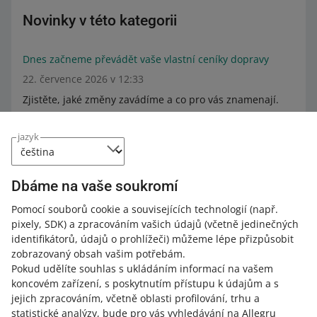
Novinky v této kategorii
Dnes začneme převádět vaše vlastní ceníky dopravy
22. července 2026 v 12:33
Zjistěte, jaké změny zavádíme a co pro vás znamenají.
jazyk
22. července zavedeme změny ve vašich vlastních
cenících dopravy
24. června 2026 v 12:38
Dbáme na vaše soukromí
Tyto změny mohou ovlivnit způsob, jakým balíte a
odesíláte zásilky. Podívejte se, o jaké změny se jedná a
Pomocí souborů cookie a souvisejících technologií
(např.
jak na ně připravit své ceníky.
pixely, SDK)
a zpracováním vašich údajů
(včetně jedinečných
identifikátorů, údajů o prohlížeči)
můžeme lépe přizpůsobit
zobrazovaný obsah vašim potřebám.
Změnili jsme vzhled vašich ceníků dopravy s
Pokud udělíte souhlas s ukládáním informací na vašem
elektronickou zásilkou (na e-mail)
koncovém zařízení, s poskytnutím přístupu k údajům a s
1. června 2026 v 15:38
jejich zpracováním, včetně oblasti profilování, trhu a
statistické analýzy, bude pro vás vyhledávání na Allegru
Podívejte se, co to pro vás znamená.