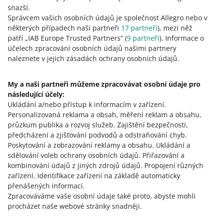
snazší.
Správcem vašich osobních údajů je společnost Allegro nebo v
Ode dneška můžete vytvářet ceníky pouze novým
některých případech naši partneři
17
partneři
), mezi něž
způsobem
patří „IAB Europe Trusted Partners“ (
9
partneři
). Informace o
28. května 2026 v 15:47
účelech zpracování osobních údajů našimi partnery
naleznete v jejich zásadách ochrany osobních údajů.
Chceme, aby správa vašich ceníků byla ještě jednodušší
a intuitivnější – proto jsme zavedli změny v jejich
designu a funkčnosti.
My a naši partneři můžeme zpracovávat osobní údaje pro
následující účely:
Ukládání a/nebo přístup k informacím v zařízení
.
1. června změníme design vašich ceníků dopravy s
Personalizovaná reklama a obsah, měření reklam a obsahu,
elektronickou zásilkou (na e-mail)
průzkum publika a rozvoj služeb
.
Zajištění bezpečnosti,
18. května 2026 v 12:14
předcházení a zjišťování podvodů a odstraňování chyb
.
Podívejte se, co to pro vás znamená.
Poskytování a zobrazování reklamy a obsahu
.
Ukládání a
sdělování voleb ochrany osobních údajů
.
Přiřazování a
VIZ STARŠÍ
kombinování údajů z jiných zdrojů údajů
.
Propojení různých
zařízení
.
Identifikace zařízení na základě automaticky
přenášených informací
.
Zpracováváme vaše osobní údaje také proto, abyste mohli
procházet naše webové stránky snadněji.