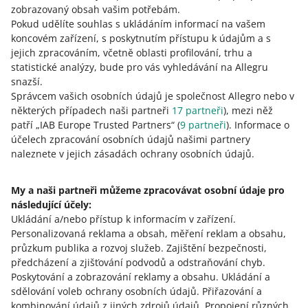
zobrazovaný obsah vašim potřebám.
musíte vystavit účtenku podle stejných pravidel.
Pokud udělíte souhlas s ukládáním informací na vašem
koncovém zařízení, s poskytnutím přístupu k údajům a s
Informace potřebné k dokončení transakce a zadání
jejich zpracováním, včetně oblasti profilování, trhu a
faktury naleznete na záložce
Objednávky
.
statistické analýzy, bude pro vás vyhledávání na Allegru
snazší.
Správcem vašich osobních údajů je společnost Allegro nebo v
Výplata finančních prostředků z prodeje
některých případech naši partneři
17
partneři
), mezi něž
patří „IAB Europe Trusted Partners“ (
9
partneři
). Informace o
Vy rozhodujete, kdy dojde k převodu finančních
účelech zpracování osobních údajů našimi partnery
prostředků z prodeje na váš bankovní účet. V takovém
naleznete v jejich zásadách ochrany osobních údajů.
případě nemusí být datum na faktuře shodné s datem
přijetí finančních prostředků na váš bankovní účet. U
My a naši partneři můžeme zpracovávat osobní údaje pro
faktur je rozhodující
datum přijetí finančních
následující účely:
prostředků na aktuální zůstatek platebního operátora
.
Ukládání a/nebo přístup k informacím v zařízení
.
Datum výplaty na bankovní účet je méně důležité.
Personalizovaná reklama a obsah, měření reklam a obsahu,
průzkum publika a rozvoj služeb
.
Zajištění bezpečnosti,
předcházení a zjišťování podvodů a odstraňování chyb
.
Poskytování a zobrazování reklamy a obsahu
.
Ukládání a
sdělování voleb ochrany osobních údajů
.
Přiřazování a
Potřebujete pomoc?
kombinování údajů z jiných zdrojů údajů
.
Propojení různých