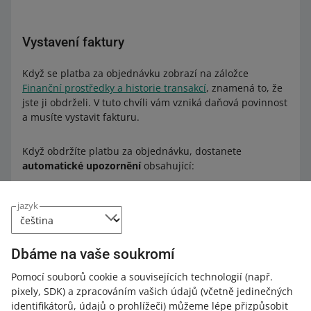
Vystavení faktury
Když se platba za objednávku zobrazí na záložce
Finanční prostředky a historie transakcí
, znamená to, že
jste ji obdrželi. V tuto chvíli vám vzniká daňová povinnost
a musíte vystavit fakturu.
Když obdržíte platbu za objednávku, dostanete
automatické upozornění
obsahující:
informace o částce a datu platby
jazyk
názvy nabídek a názvy položek, kterých se platba týká
údaje o kupujícím.
Dbáme na vaše soukromí
Tyto informace vám umožní vystavit fakturu a poslat ji
kupujícímu společně s jeho nákupem.
Pomocí souborů cookie a souvisejících technologií
(např.
pixely, SDK)
a zpracováním vašich údajů
(včetně jedinečných
identifikátorů, údajů o prohlížeči)
můžeme lépe přizpůsobit
Pokud máte povinnost vést evidenci tržeb v pokladně,