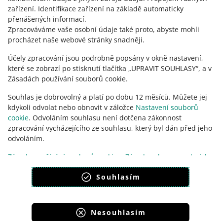
zařízení
.
Identifikace zařízení na základě automaticky
KONTAKTUJTE NÁS
přenášených informací
.
Zpracováváme vaše osobní údaje také proto, abyste mohli
procházet naše webové stránky snadněji.
Účely zpracování jsou podrobně popsány v okně nastavení,
které se zobrazí po stisknutí tlačítka „UPRAVIT SOUHLASY“, a v
Zásadách používání souborů cookie.
Souhlas je dobrovolný a platí po dobu 12 měsíců. Můžete jej
kdykoli odvolat nebo obnovit v záložce
Nastavení souborů
cookie
. Odvoláním souhlasu není dotčena zákonnost
zpracování vycházejícího ze souhlasu, který byl dán před jeho
Tato stránka je dostupná i v jiných jazycích
odvoláním.
vzhled:
světlý motiv
Zásady používání souborů cookie
Zásady ochrany osobních
údajů
Souhlasím
Nesouhlasím
Portály skupiny Allegro