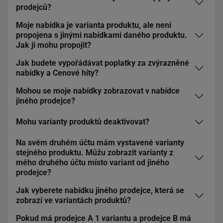
Na stránce produktu ukazujeme všechny dostupné
prodejců?
varianty produktů, které v některých případech mohou
pocházet od jiných prodejců.
Moje nabídka je varianta produktu, ale není
Na stránce produktu zobrazujeme všechny varianty
propojena s jinými nabídkami daného produktu.
daného produktu – i ty, které nabízejí jiní prodejci.
Jak ji mohu propojit?
Chceme, aby kupující na Allegru našli přesně to, co
hledají, a to ve všech dostupných verzích.
Jak budete vypořádávat poplatky za zvýrazněné
Na záložce
Můj sortiment
můžete navrhnout propojení
nabídky a Cenové hity?
takové nabídky se skupinou variant. Podívejte se, jak
Pokud nabízíte všechny varianty daného produktu,
navrhnout změny variant produktů.
Mohou se moje nabídky zobrazovat v nabídce
V tomto ohledu nic neměníme. Za služby budete platit
nebudeme ve vaší nabídce zobrazovat nabídky jiných
jiného prodejce?
dle platných ceníků pro zvýrazněné nabídky a Cenové
prodejců – zobrazíme pouze vaše varianty. Nabídky
Pokud chcete, abychom vaše nabídky správně ukazovali
hity.
jiných prodejců můžeme zobrazit pouze v případě, že
Mohu varianty produktů deaktivovat?
jako varianty produktů, musíte:
Ano, pokud jiný prodejce nenabízí všechny dostupné
vám daná varianta produktu chybí – v takovém případě
varianty produktů.
zobrazíme chybějící variantu od jiného prodejce.
propojit své nabídky s katalogem produktů Allegro
Na svém druhém účtu mám vystavené varianty
Ne. Takovou možnost nepovolujeme.
stejného produktu. Můžu zobrazit varianty z
se ujistit, že produkty ve vašem sortimentu zůstanou k
mého druhého účtu místo variant od jiného
dispozici.
prodejce?
Jak vyberete nabídku jiného prodejce, která se
Ne, varianty produktů se týkají konkrétních produktů –
zobrazí ve variantách produktů?
vytváříme je automaticky na základě katalogu produktů
Allegro. Pokud prodáváte všechny varianty daného
Pokud má prodejce A 1 variantu a prodejce B má
Nabídku reprezentující daný produkt vybereme na