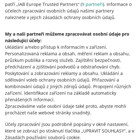
dispozici.
patří „IAB Europe Trusted Partners“ (
9
partneři
). Informace o
V mé nabídce s černým produktem zobrazujete
Sady produktů neprezentujeme ve variantách produktu.
účelech zpracování osobních údajů našimi partnery
červenou variantu od jiného prodejce. Tento
To znamená, že ve variantě zobrazíme nabídku s jedním
naleznete v jejich zásadách ochrany osobních údajů.
produkt nabízím také v červené, tak proč
produktem.
prezentujete nabídku jiného prodejce?
My a naši partneři můžeme zpracovávat osobní údaje pro
Může existovat několik důvodů, proč vaši nabídku
následující účely:
nezobrazujeme:
Ukládání a/nebo přístup k informacím v zařízení
.
Potřebujete pomoc?
Personalizovaná reklama a obsah, měření reklam a obsahu,
vaše nabídka s červenou variantou produktu je
průzkum publika a rozvoj služeb
.
Zajištění bezpečnosti,
propojena s nesprávným produktem z katalogu
Kontaktujte nás
předcházení a zjišťování podvodů a odstraňování chyb
.
produktů Allegro – ověřte, jestli jsou nabídky správně
Poskytování a zobrazování reklamy a obsahu
.
Ukládání a
propojené. Každá nabídka, ve které prodáváte
sdělování voleb ochrany osobních údajů
.
Přiřazování a
produkty, které se liší, by měla být propojena s
kombinování údajů z jiných zdrojů údajů
.
Propojení různých
jedinečným produktem
Zeptejte se komunity
zařízení
.
Identifikace zařízení na základě automaticky
vaše nabídka je propojena se správným produktem z
přenášených informací
.
katalogu, ale nemá vyplněné povinné parametry –
Zpracováváme vaše osobní údaje také proto, abyste mohli
Podívejte se na Allegro Komunitu
ověřte parametry produktu a v případě potřeby
procházet naše webové stránky snadněji.
navrhněte změny produktu
Účely zpracování jsou podrobně popsány v okně nastavení,
produkt v červené barvě jste vystavili na jiném účtu,
které se zobrazí po stisknutí tlačítka „UPRAVIT SOUHLASY“, a v
než na tom s černým produktem. Přednost mají
Zásadách používání souborů cookie.