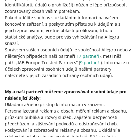
identifikátorů, údajů o prohlížeči)
můžeme lépe přizpůsobit
Podívejte se,
které nabídky můžete sdílet na
zobrazovaný obsah vašim potřebám.
zahraničních trzích
.
Pokud udělíte souhlas s ukládáním informací na vašem
koncovém zařízení, s poskytnutím přístupu k údajům a s
jejich zpracováním, včetně oblasti profilování, trhu a
statistické analýzy, bude pro vás vyhledávání na Allegru
Jak hodnotíte tyto změny?
snazší.
Správcem vašich osobních údajů je společnost Allegro nebo v
0 - Zklamání
10 - Skvělé
některých případech naši partneři
17
partneři
), mezi něž
patří „IAB Europe Trusted Partners“ (
9
partneři
). Informace o
0
1
2
3
4
5
6
7
účelech zpracování osobních údajů našimi partnery
naleznete v jejich zásadách ochrany osobních údajů.
8
9
10
My a naši partneři můžeme zpracovávat osobní údaje pro
následující účely:
Ukládání a/nebo přístup k informacím v zařízení
.
Potřebujete pomoc?
Personalizovaná reklama a obsah, měření reklam a obsahu,
průzkum publika a rozvoj služeb
.
Zajištění bezpečnosti,
Kontaktujte nás
předcházení a zjišťování podvodů a odstraňování chyb
.
Poskytování a zobrazování reklamy a obsahu
.
Ukládání a
sdělování voleb ochrany osobních údajů
.
Přiřazování a