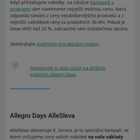
Ostatní (47957)
Když přihlašujete nabídky, na záložce
Kampaně a
programy
vám navrhneme nejvyšší možnou cenu, která
Sbírky a umění - Sbírky - Tabákové příslušenství -
odpovídá slevám z ceny nejoblíbenějšího produktu a z
Příslušenství (78995).
nejnižší nabídkové ceny za posledních 30 dní. Pokud je
sleva větší než 25 %, zobrazíme vám dodatečnou zprávu.
Zkontrolujte
podmínky pro aktuální vydání
.
Naplánujte si svou účast na příštích
vydáních Allegro Days
.
Allegro Days AlleSleva
AlleSleva odstartuje 9. června. Je to speciální kampaň, ve
které snižujeme ceny vašich nabídek
na naše náklady
.