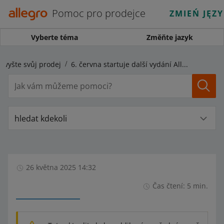
Pomoc pro prodejce
ZMIEŃ JĘZ
Vyberte téma
Změňte jazyk
Zvyšte svůj prodej
6. června startuje další vydání Allegro Days v Česku. Přihlaste své nabídky už teď a využijte výhod kampaně AlleSleva!
hledat kdekoli
26 května 2025 14:32
Čas čtení: 5 min.