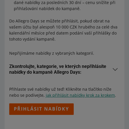
dané nabídky za posledních 30 dní – cenu snížíte při
přihlašování nabídek do kampaně.
Do Allegro Days se můžete přihlásit, pokud obrat na
vašem účtu byl alespoň 10 000 CZK hrubého za celé dva
kalendářní měsíce před datem podání vaší přihlášky do
tohoto vydání kampaně.
Nepřijímáme nabídky z vybraných kategorií.
Zkontrolujte, kategorie, ve kterých nepřihlásíte
nabídky do kampaně Allegro Days:
Děti - Krmení - Dětská výživa - Kojenecká mléka -
Počáteční mléka (256973)
Přihlaste své nabídky už teď! Klikněte na tlačítko níže
Elektronika - Audio, video a domácí spotřebiče -
nebo se podívejte,
jak přihlásit nabídky krok za krokem
.
Elektronické předměty - Příslušenství pro ohřívače
tabáku (321903)
PŘIHLÁSIT NABÍDKY
Zdraví - Alternativní medicína - Vaporizéry (321959)
Sbírky a umění - Sbírky - Tabákové příslušenství -