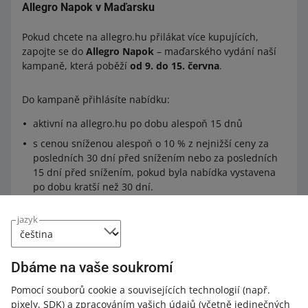
Allegro Napok v Maďarsku
Pokud chcete na allegro.hu přilákat více kupujících,
zapojte se do
Allegro Napok
– maďarského vydání naší
kampaně, která poběží
od 9. do 15. června
.
Do kampaně přihlásíte nabídku:
aktivní na allegro.hu po dobu alespoň 15 dnů
s cenou sníženou alespoň o 10 % z nejnižší ceny za
posledních 30 dní před snížením nebo za posledních
15 dní před snížením, pokud byla nabídka vystavena
po dobu kratší než 30 dní.
PŘIHLÁSIT NABÍDKY – ALLEGRO.HU
jazyk
Dbáme na vaše soukromí
Allegro Days na allegro.pl probíhá podle jiných
pravidel
.
Podrobnosti najdete zde
– článek dostupný v
Pomocí souborů cookie a souvisejících technologií
(např.
angličtině.
pixely, SDK)
a zpracováním vašich údajů
(včetně jedinečných