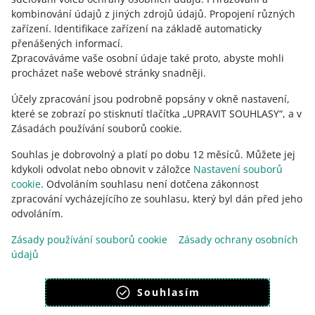
kombinování údajů z jiných zdrojů údajů
.
Propojení různých
Zeptejte se komunity
zařízení
.
Identifikace zařízení na základě automaticky
přenášených informací
.
Zpracováváme vaše osobní údaje také proto, abyste mohli
Podívejte se na Allegro Komunitu
procházet naše webové stránky snadněji.
Účely zpracování jsou podrobně popsány v okně nastavení,
které se zobrazí po stisknutí tlačítka „UPRAVIT SOUHLASY“, a v
Zásadách používání souborů cookie.
Souhlas je dobrovolný a platí po dobu 12 měsíců. Můžete jej
kdykoli odvolat nebo obnovit v záložce
Nastavení souborů
cookie
. Odvoláním souhlasu není dotčena zákonnost
zpracování vycházejícího ze souhlasu, který byl dán před jeho
odvoláním.
Tato stránka je dostupná i v jiných jazycích
Zásady používání souborů cookie
Zásady ochrany osobních
údajů
vzhled:
světlý motiv
Souhlasím