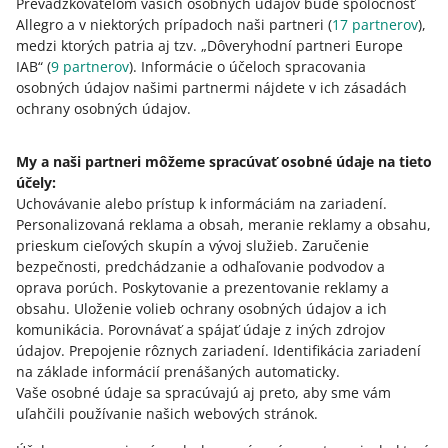
Prevádzkovateľom vašich osobných údajov bude spoločnosť
Allegro a v niektorých prípadoch naši partneri (
17
partnerov
),
medzi ktorých patria aj tzv. „Dôveryhodní partneri Europe
IAB“ (
9
partnerov
). Informácie o účeloch spracovania
osobných údajov našimi partnermi nájdete v ich zásadách
Táto stránka je dostupná aj v iných jazykoch
ochrany osobných údajov.
o allegro.pl
My a naši partneri môžeme spracúvať osobné údaje na tieto
účely:
polski
Uchovávanie alebo prístup k informáciám na zariadení
.
čeština
Personalizovaná reklama a obsah, meranie reklamy a obsahu,
English
prieskum cieľových skupín a vývoj služieb
.
Zaručenie
slovenčina
bezpečnosti, predchádzanie a odhaľovanie podvodov a
oprava porúch
.
Poskytovanie a prezentovanie reklamy a
o allegro.cz
obsahu
.
Uloženie volieb ochrany osobných údajov a ich
komunikácia
.
Porovnávať a spájať údaje z iných zdrojov
polski
údajov
.
Prepojenie rôznych zariadení
.
Identifikácia zariadení
čeština
na základe informácií prenášaných automaticky
.
English
Vaše osobné údaje sa spracúvajú aj preto, aby sme vám
uľahčili používanie našich webových stránok.
slovenčina