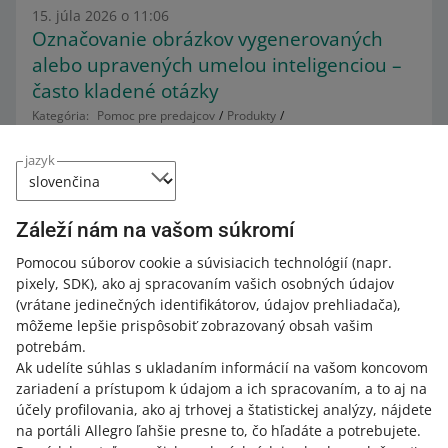
15. júla 2026 o 11:06
Označovanie obrázkov vygenerovaných
alebo upravených umelou inteligenciou –
často kladené otázky
Kategória:
Pomoc pre predajcov
Produkty
Pravidlá týkajúce sa ponúk a produktov
Pravidlá pre obrázky
2. augusta nadobudne účinnosť akt EÚ o umelej
jazyk
inteligencii. Zavedie nové pravidlá pre transparentnosť
online obsahu generovaného umelou inteligenciou. Aby
sme vám pomohli prispôsobiť sa týmto novým právnym
Záleží nám na vašom súkromí
požiadavkám, čoskoro vám poskytneme beta verziu
Pomocou súborov cookie a súvisiacich technológií
(napr.
nástroja na označovanie obrázkov vo vašich ponukách
pixely, SDK)
, ako aj spracovaním vašich osobných údajov
vygenerovaných umelou inteligenciou.
(vrátane jedinečných identifikátorov, údajov prehliadača)
,
ČÍTAŤ VIAC
môžeme lepšie prispôsobiť zobrazovaný obsah vašim
potrebám.
Ak udelíte súhlas s ukladaním informácií na vašom koncovom
zariadení a prístupom k údajom a ich spracovaním, a to aj na
účely profilovania, ako aj trhovej a štatistickej analýzy, nájdete
na portáli Allegro ľahšie presne to, čo hľadáte a potrebujete.